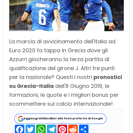
La marcia di avvicinamento dell'Italia ad
Euro 2020 fa tappa in Grecia dove gli
Azzurri giocheranno la terza partita di
qualificazione del girone J. Altri tre punti
per la nazionale? Questi i nostri
pronostici
su Grecia-Italia
dell'8 Giugno 2019, le
formazioni, le quote e i migliori bonus per
scommettere sul calcio internazionale!
Aggiungi SkillAndBet alle Fonti preferite di Google
F
T
W
T
P
R
S
a
w
h
e
i
e
h