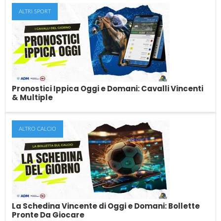
ALTRI SPORT
Bonus Senza Deposito Per Scommesse,
Casino & Poker (Agosto 2026)
Le migliori offerte di bonus senza deposito per le scommesse, il
casino, le slot ed...
Pronostici Ippica Oggi e Domani: Cavalli Vincenti
& Multiple
ALTRO CALCIO
Pronostici Ippica Oggi e Domani: Cavalli
Vincenti & Multiple
Ogni giorno, in questo articolo, troverai i nostri pronostici sulle
corse dei cavalli nazionali ed...
La Schedina Vincente di Oggi e Domani: Bollette
Pronte Da Giocare