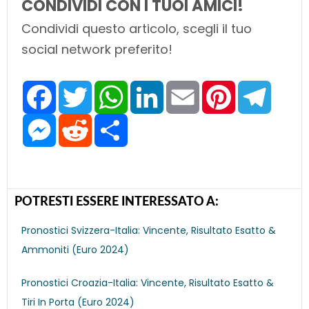
CONDIVIDI CON I TUOI AMICI!
Condividi questo articolo, scegli il tuo
social network preferito!
F
T
W
L
E
P
T
a
w
h
i
m
i
e
c
i
a
n
a
n
l
e
M
t
R
t
S
k
i
t
e
b
e
t
e
s
h
e
l
e
g
o
s
e
d
A
a
d
r
r
o
s
r
d
p
r
I
e
a
k
e
i
p
e
n
s
m
n
t
t
g
e
POTRESTI ESSERE INTERESSATO A:
r
Pronostici Svizzera-Italia: Vincente, Risultato Esatto &
Ammoniti (Euro 2024)
Pronostici Croazia-Italia: Vincente, Risultato Esatto &
Tiri In Porta (Euro 2024)