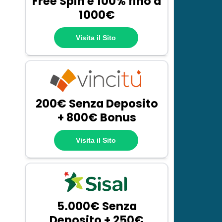
Free Spin e 100% fino a
1000€
Visita il Sito
200€ Senza Deposito
+ 800€ Bonus
Visita il Sito
5.000€ Senza
Deposito + 250€