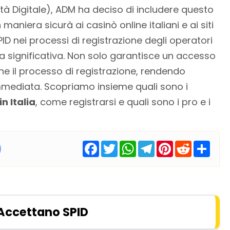
ità Digitale), ADM ha deciso di includere questo
 maniera sicurà ai casinò online italiani e ai siti
ID nei processi di registrazione degli operatori
ta significativa. Non solo garantisce un accesso
he il processo di registrazione, rendendo
 immediata. Scopriamo insieme quali sono i
n Italia
, come registrarsi e quali sono i pro e i
F
T
W
T
P
R
S
a
w
h
e
i
e
h
c
i
a
l
n
d
a
e
t
t
e
t
d
r
b
t
s
g
e
i
e
o
e
A
r
r
t
o
r
p
a
e
k
p
m
s
e Accettano SPID
t