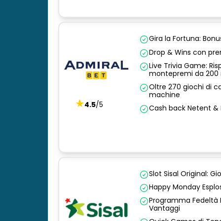
Gira la Fortuna: Bonu
Drop & Wins con pre
Live Trivia Game: Risp
montepremi da 200 m
Oltre 270 giochi di ca
machine
4.5
/5
Cash back Netent & 
Slot Sisal Original: Gi
Happy Monday Esplos
Programma Fedeltà M
Vantaggi