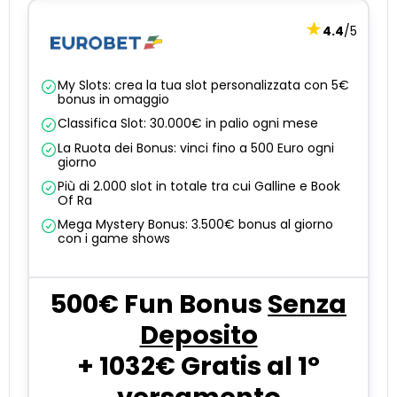
4.4
/5
My Slots: crea la tua slot personalizzata con 5€
bonus in omaggio
Classifica Slot: 30.000€ in palio ogni mese
La Ruota dei Bonus: vinci fino a 500 Euro ogni
giorno
Più di 2.000 slot in totale tra cui Galline e Book
Of Ra
Mega Mystery Bonus: 3.500€ bonus al giorno
con i game shows
500€ Fun Bonus
Senza
Deposito
+ 1032€ Gratis al 1°