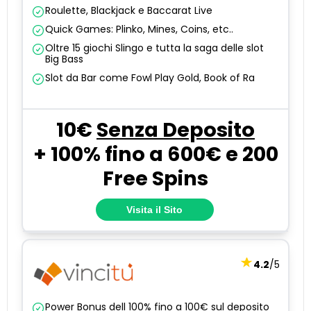
Roulette, Blackjack e Baccarat Live
Quick Games: Plinko, Mines, Coins, etc..
Oltre 15 giochi Slingo e tutta la saga delle slot
Big Bass
Slot da Bar come Fowl Play Gold, Book of Ra
10€
Senza Deposito
+ 100% fino a 600€ e 200
Free Spins
Visita il Sito
4.2
/5
Power Bonus dell 100% fino a 100€ sul deposito