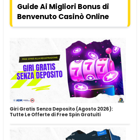
Guide Ai Migliori Bonus di
Benvenuto Casinò Online
Giri Gratis Senza Deposito (Agosto 2026):
Tutte Le Offerte di Free Spin Gratuiti