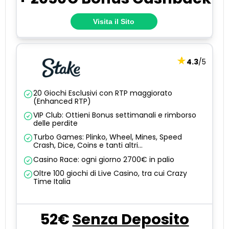
Visita il Sito
4.3
/5
20 Giochi Esclusivi con RTP maggiorato
(Enhanced RTP)
VIP Club: Ottieni Bonus settimanali e rimborso
delle perdite
Turbo Games: Plinko, Wheel, Mines, Speed
Crash, Dice, Coins e tanti altri...
Casino Race: ogni giorno 2700€ in palio
Oltre 100 giochi di Live Casino, tra cui Crazy
Time Italia
52€
Senza Deposito