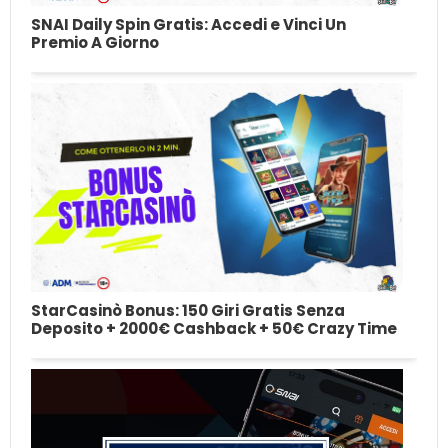
SNAI Daily Spin Gratis: Accedi e Vinci Un
Premio A Giorno
StarCasinò Bonus: 150 Giri Gratis Senza
Deposito + 2000€ Cashback + 50€ Crazy Time