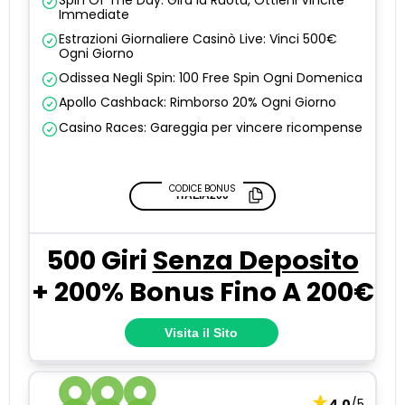
Immediate
Estrazioni Giornaliere Casinò Live: Vinci 500€
Ogni Giorno
Odissea Negli Spin: 100 Free Spin Ogni Domenica
Apollo Cashback: Rimborso 20% Ogni Giorno
Casino Races: Gareggia per vincere ricompense
CODICE BONUS
500 Giri
Senza Deposito
+ 200% Bonus Fino A 200€
Visita il Sito
4.0
/5