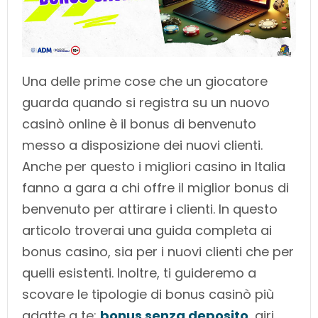
Una delle prime cose che un giocatore
guarda quando si registra su un nuovo
casinò online è il bonus di benvenuto
messo a disposizione dei nuovi clienti.
Anche per questo i migliori casino in Italia
fanno a gara a chi offre il miglior bonus di
benvenuto per attirare i clienti. In questo
articolo troverai una guida completa ai
bonus casino, sia per i nuovi clienti che per
quelli esistenti. Inoltre, ti guideremo a
scovare le tipologie di bonus casinò più
adatte a te:
bonus senza deposito
, giri