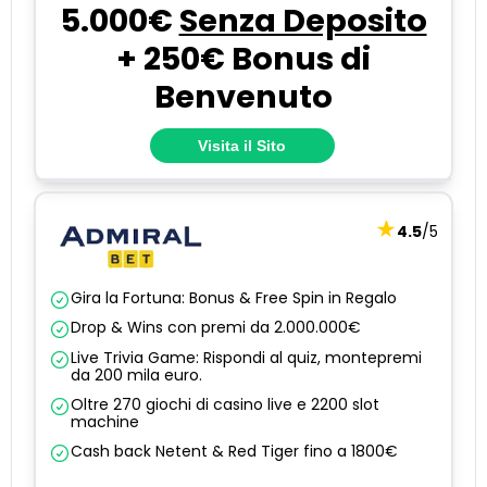
5.000€
Senza Deposito
+ 250€ Bonus di
Benvenuto
Visita il Sito
4.5
/5
Gira la Fortuna: Bonus & Free Spin in Regalo
Drop & Wins con premi da 2.000.000€
Live Trivia Game: Rispondi al quiz, montepremi
da 200 mila euro.
Oltre 270 giochi di casino live e 2200 slot
machine
Cash back Netent & Red Tiger fino a 1800€