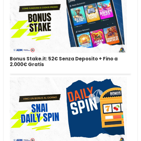
Bonus Stake.it: 52€ Senza Deposito + Fino a
2.000€ Gratis