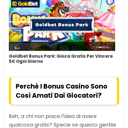
Goldbet Bonus Park: Gioca Gratis Per Vincere
5€ Ogni Giorno
Perchè I Bonus Casino Sono
Così Amati Dai Giocatori?
Beh, a chi non piace l'idea di avere
qualcosa gratis? Specie se questo gentile