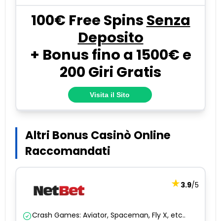
100€ Free Spins
Senza
Deposito
+ Bonus fino a 1500€ e
200 Giri Gratis
Visita il Sito
Altri Bonus Casinò Online
Raccomandati
3.9
/5
Crash Games: Aviator, Spaceman, Fly X, etc..