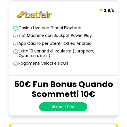
3.9
/5
Casino Live con Giochi Playtech
Slot Machine con Jackpot Power Play
App Casinò per utenti iOS ed Android
Oltre 10 varianti di Roulette (European,
Quantum, etc..)
Pagamenti veloci e sicuri
50€ Fun Bonus Quando
Scommetti 10€
Visita il Sito