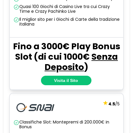
Quasi 100 Giochi di Casino Live tra cui Crazy
Time e Crazy Pachinko Live
Il miglior sito per i Giochi di Carte della tradizione
italiana
Fino a 3000€ Play Bonus
Slot (di cui 1000€
Senza
Deposito
)
Visita il Sito
4.5
/5
Classifiche Slot: Montepremi di 200.000€ in
Bonus