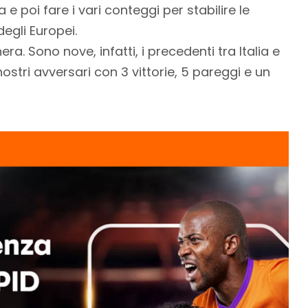
e poi fare i vari conteggi per stabilire le
 degli Europei.
era. Sono nove, infatti, i precedenti tra Italia e
nostri avversari con 3 vittorie, 5 pareggi e un