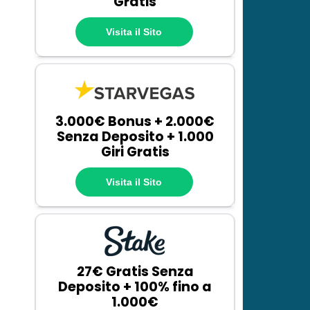
Gratis
Visita il Sito
3.000€ Bonus + 2.000€
Senza Deposito + 1.000
Giri Gratis
Visita il Sito
27€ Gratis Senza
Deposito + 100% fino a
1.000€