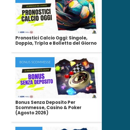
Pronostici Calcio Oggi: Singole,
Doppia, Tripla e Bolletta del Giorno
BONUS SCOMMESSE
Pronostici Calcio Oggi:
Singole, Doppia, Tripla e
Bolletta del Giorno
In cerca di pronostici sul calcio
di oggi? Il team di esperti di
SkillAndBet pubblica...
Bonus Senza Deposito Per
Scommesse, Casino & Poker
(Agosto 2026)