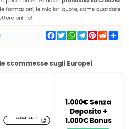
sto post contiene i nostri
pronostici su Croazia
 le formazioni, le migliori quote, come guardare
ttere online!
F
T
W
T
P
R
S
a
w
h
e
i
e
h
c
i
a
l
n
d
a
e
t
t
e
t
d
r
b
t
s
g
e
i
e
o
e
A
r
r
t
o
r
p
a
e
r le scommesse sugli Europei
k
p
m
s
t
1.000€ Senza
Deposito +
1.000€ Bonus
CODICE BONUS