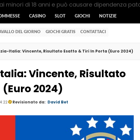
o ai minori di 18 anni e può causare dipendenza p
OMMESSE
CASINO
SLOT
GIOCHI
NOTIZIE
gliori Siti Scommesse
Casino Online
Free Spin Senza Deposito
AVALLO DEL GIORNO
GIOCHI GRATIS
CONTATTACI
gue
nus Scommesse
Bonus Casino
ia-Italia: Vincente, Risultato Esatto & Tiri In Porta (Euro 2024)
ali
rategie
Tips & Strategie
talia: Vincente, Risultato
stemi
tting Exchange
a (Euro 2024)
ote Maggiorate
4:22
Revisionato da:
David Bet