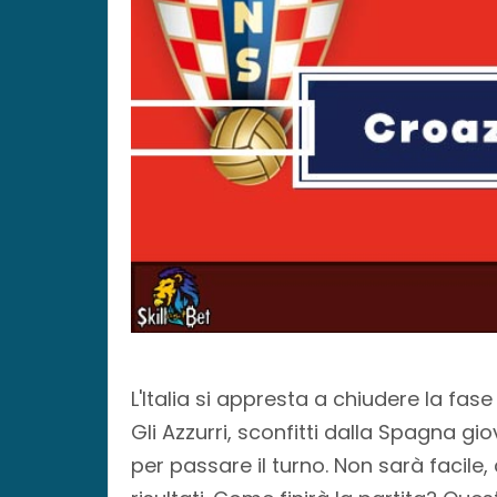
L'Italia si appresta a chiudere la fas
Gli Azzurri, sconfitti dalla Spagna g
per passare il turno. Non sarà facil