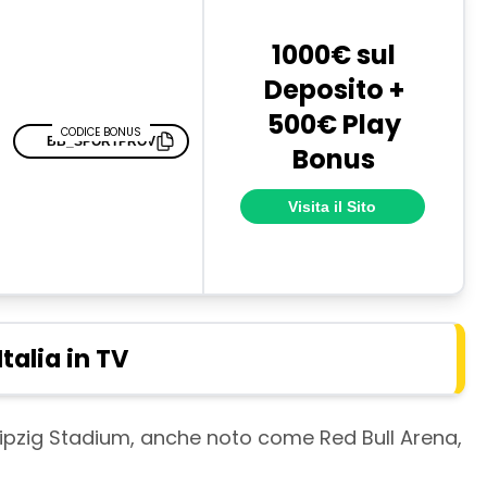
1000€ sul
Deposito +
500€ Play
CODICE BONUS
Bonus
Visita il Sito
talia in TV
Leipzig Stadium, anche noto come Red Bull Arena,