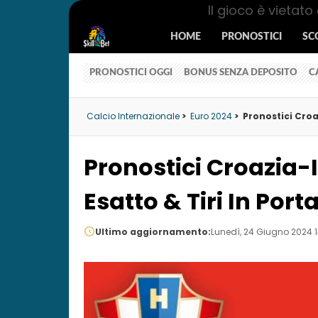
Il gioco è vietat
HOME
PRONOSTICI
SC
Calcio
Mi
PRONOSTICI OGGI
BONUS SENZA DEPOSITO
C
Champions Lea
Altri Sport
Bo
Calcio Internazionale
>
Euro 2024
>
Pronostici Croaz
Europa League
NFL
Scommesse Speci
St
Serie A
NBA
Pronostici Croazia-I
Si
Serie B
Ippica
Be
Esatto & Tiri In Port
Premier League
Qu
Ultimo aggiornamento:
Lunedì, 24 Giugno 2024 1