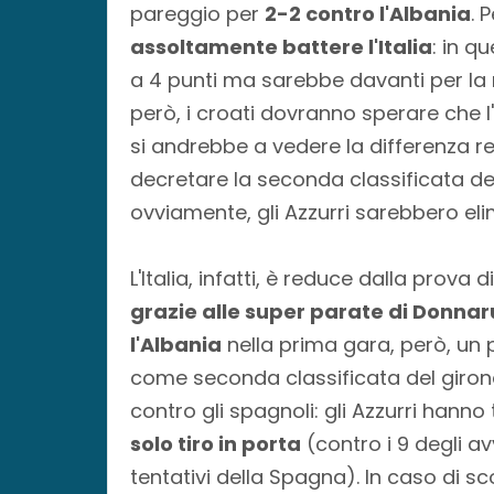
pareggio per
2-2 contro l'Albania
. 
assoltamente battere l'Italia
: in q
a 4 punti ma sarebbe davanti per la r
però, i croati dovranno sperare che l
si andrebbe a vedere la differenza r
decretare la seconda classificata de
ovviamente, gli Azzurri sarebbero elim
L'Italia, infatti, è reduce dalla prov
grazie alle super parate di Donn
l'Albania
nella prima gara, però, un 
come seconda classificata del giro
contro gli spagnoli: gli Azzurri hanno
solo tiro in porta
(contro i 9 degli av
tentativi della Spagna). In caso di sco