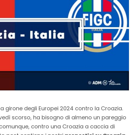
e a girone degli Europei 2024 contro la Croazia.
iovedì scorso, ha bisogno di almeno un pareggio
e, comunque, contro una Croazia a caccia di