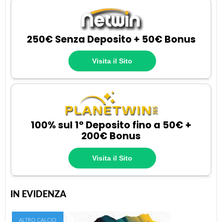
250€ Senza Deposito + 50€ Bonus
Visita il Sito
100% sul 1° Deposito fino a 50€ +
200€ Bonus
Visita il Sito
IN EVIDENZA
ALTRO CALCIO