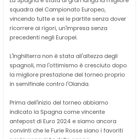
La Spagna è stata di gran lunga la migliore
squadra del Campionato Europeo,
vincendo tutte e sei le partite senza dover
ricorrere ai rigori, un'impresa senza
precedenti negli Europei.
L'Inghilterra non è stata all'altezza degli
spagnoli, ma l'ottimismo è cresciuto dopo
la migliore prestazione del torneo proprio
in semifinale contro l'Olanda.
Prima dell'inizio del torneo abbiamo
indicato la Spagna come vincente
antepost di Euro 2024 e siamo ancora
convinti che le Furie Rosse siano i favoriti