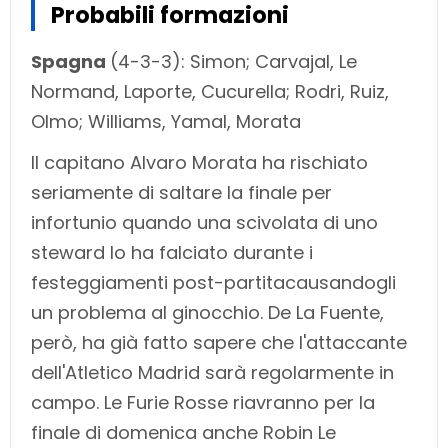
Probabili formazioni
Spagna
(4-3-3): Simon; Carvajal, Le
Normand, Laporte, Cucurella; Rodri, Ruiz,
Olmo; Williams, Yamal, Morata
Il capitano Alvaro Morata ha rischiato
seriamente di saltare la finale per
infortunio quando una scivolata di uno
steward lo ha falciato durante i
festeggiamenti post-partitacausandogli
un problema al ginocchio. De La Fuente,
però, ha già fatto sapere che l'attaccante
dell'Atletico Madrid sarà regolarmente in
campo. Le Furie Rosse riavranno per la
finale di domenica anche Robin Le