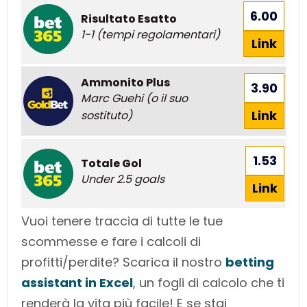
6.00
Risultato Esatto
1-1 (tempi regolamentari)
Link
Ammonito Plus
3.90
Marc Guehi (o il suo
Link
sostituto)
1.53
Totale Gol
Under 2.5 goals
Link
Vuoi tenere traccia di tutte le tue
scommesse e fare i calcoli di
profitti/perdite? Scarica il nostro
betting
assistant in Excel
, un fogli di calcolo che ti
renderà la vita più facile! E se stai