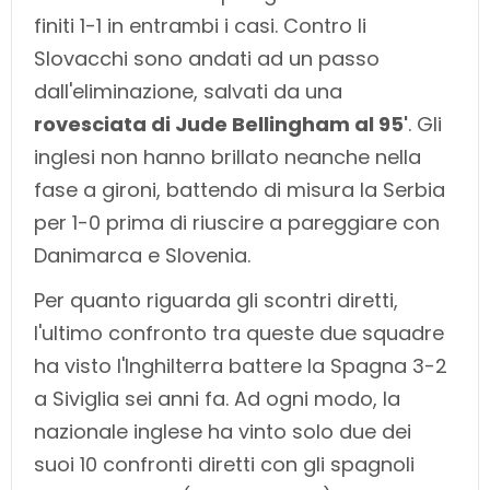
finiti 1-1 in entrambi i casi. Contro li
Slovacchi sono andati ad un passo
dall'eliminazione, salvati da una
rovesciata di Jude Bellingham al 95'
. Gli
inglesi non hanno brillato neanche nella
fase a gironi, battendo di misura la Serbia
per 1-0 prima di riuscire a pareggiare con
Danimarca e Slovenia.
Per quanto riguarda gli scontri diretti,
l'ultimo confronto tra queste due squadre
ha visto l'Inghilterra battere la Spagna 3-2
a Siviglia sei anni fa. Ad ogni modo, la
nazionale inglese ha vinto solo due dei
suoi 10 confronti diretti con gli spagnoli