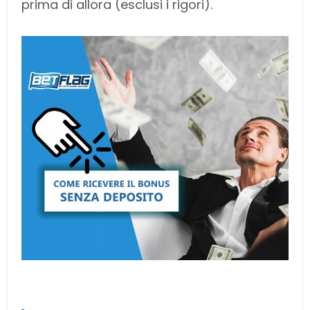
prima di allora (esclusi i rigori).