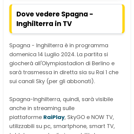
Dove vedere Spagna -
Inghilterra in TV
Spagna - Inghilterra è in programma
domenica 14 Luglio 2024. La partita si
giocherà all'Olympiastadion di Berlino e
sarà trasmessa in diretta sia su Rai 1 che
sui canali Sky (per gli abbonati).
Spagna-Inghilterra, quindi, sarà visibile
anche in streaming sulle
piattaforme
RaiPlay
, SkyGO e NOW TV,
utilizzabili su pc, smartphone, smart TV,