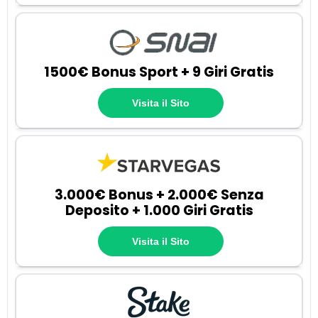
1500€ Bonus Sport + 9 Giri Gratis
Visita il Sito
3.000€ Bonus + 2.000€ Senza
Deposito + 1.000 Giri Gratis
Visita il Sito