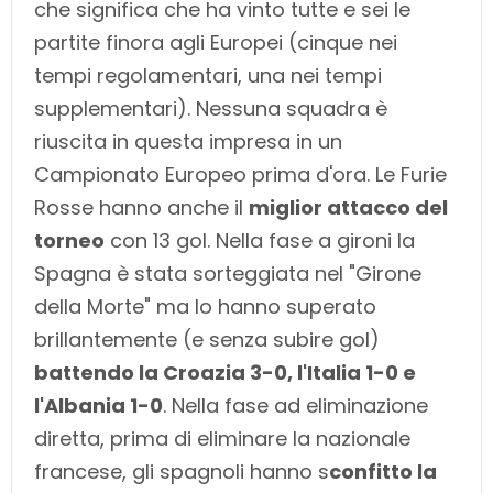
che significa che ha vinto tutte e sei le
partite finora agli Europei (cinque nei
tempi regolamentari, una nei tempi
supplementari). Nessuna squadra è
riuscita in questa impresa in un
Campionato Europeo prima d'ora. Le Furie
Rosse hanno anche il
miglior attacco del
torneo
con 13 gol. Nella fase a gironi la
Spagna è stata sorteggiata nel "Girone
della Morte" ma lo hanno superato
brillantemente (e senza subire gol)
battendo la Croazia 3-0, l'Italia 1-0 e
l'Albania 1-0
. Nella fase ad eliminazione
diretta, prima di eliminare la nazionale
francese, gli spagnoli hanno s
confitto la