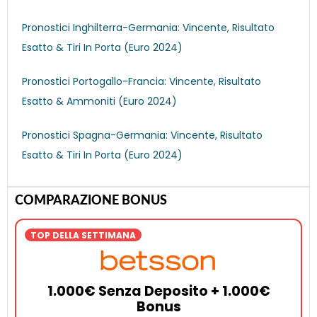
Pronostici Inghilterra-Germania: Vincente, Risultato
Esatto & Tiri In Porta (Euro 2024)
Pronostici Portogallo-Francia: Vincente, Risultato
Esatto & Ammoniti (Euro 2024)
Pronostici Spagna-Germania: Vincente, Risultato
Esatto & Tiri In Porta (Euro 2024)
COMPARAZIONE BONUS
TOP DELLA SETTIMANA
1.000€ Senza Deposito + 1.000€
Bonus