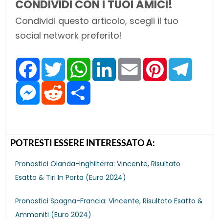
CONDIVIDI CON I TUOI AMICI!
Condividi questo articolo, scegli il tuo
social network preferito!
F
T
W
L
E
P
T
a
w
h
i
m
i
e
c
i
a
n
a
n
l
e
M
t
R
t
S
k
i
t
e
b
e
t
e
s
h
e
l
e
g
o
s
e
d
A
a
d
r
r
o
s
r
d
p
r
I
e
a
k
e
i
p
e
n
s
m
n
t
t
g
e
POTRESTI ESSERE INTERESSATO A:
r
Pronostici Olanda-Inghilterra: Vincente, Risultato
Esatto & Tiri In Porta (Euro 2024)
Pronostici Spagna-Francia: Vincente, Risultato Esatto &
Ammoniti (Euro 2024)