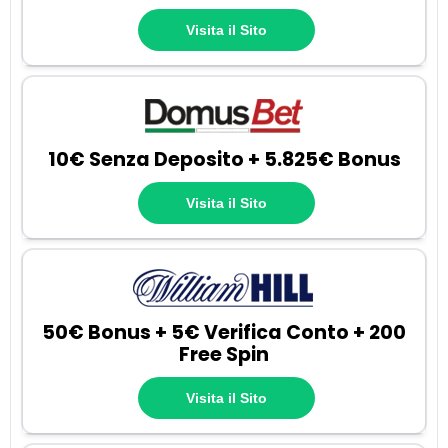
Visita il Sito
10€ Senza Deposito + 5.825€ Bonus
Visita il Sito
50€ Bonus + 5€ Verifica Conto + 200
Free Spin
Visita il Sito