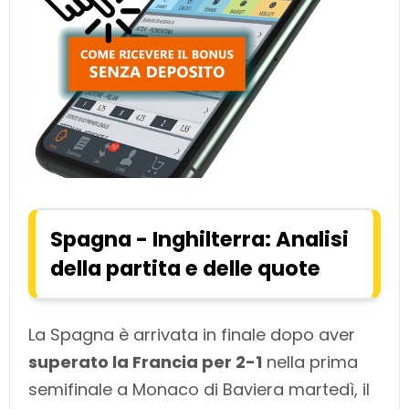
Spagna - Inghilterra: Analisi
della partita e delle quote
La Spagna è arrivata in finale dopo aver
superato la Francia per 2-1
nella prima
semifinale a Monaco di Baviera martedì, il