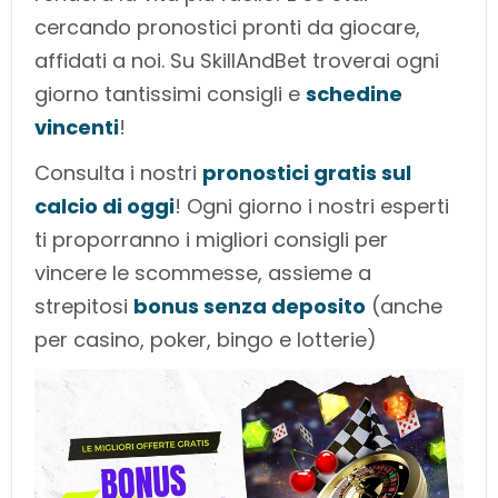
cercando pronostici pronti da giocare,
affidati a noi. Su SkillAndBet troverai ogni
giorno tantissimi consigli e
schedine
vincenti
!
Consulta i nostri
pronostici gratis sul
calcio di oggi
! Ogni giorno i nostri esperti
ti proporranno i migliori consigli per
vincere le scommesse, assieme a
strepitosi
bonus senza deposito
(anche
per casino, poker, bingo e lotterie)