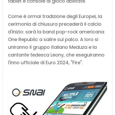
tablet e console di gioco abilitate.
Come è ormai tradizione degli Europei, la
cerimonia di chiusura precederà il calcio
d'inizio: sarà la band pop-rock americana
One Republic a salire sul palco. A loro si
uniranno il gruppo italiano Meduza e la
cantante tedesca Leony, che eseguiranno
l'inno ufficiale di Euro 2024, "Fire".