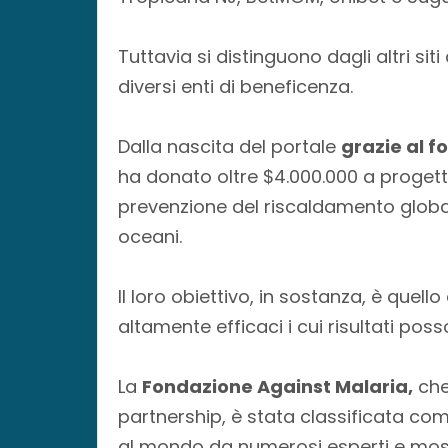
Tuttavia si distinguono dagli altri siti
diversi enti di beneficenza.
Dalla nascita del portale
grazie al 
ha donato oltre $4.000.000 a progett
prevenzione del riscaldamento globale
oceani.
Il loro obiettivo, in sostanza, è quell
altamente efficaci i cui risultati pos
La
Fondazione Against Malaria,
che
partnership, è stata classificata co
al mondo da numerosi esperti e mo