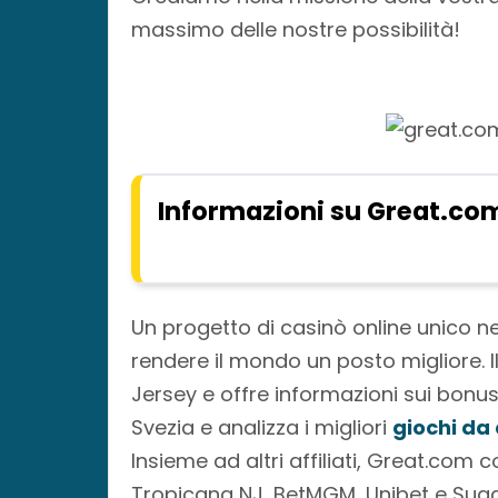
massimo delle nostre possibilità!
Informazioni su Great.com
Un progetto di casinò online unico n
rendere il mondo un posto migliore. I
Jersey e offre informazioni sui bonus
Svezia e analizza i migliori
giochi da
Insieme ad altri affiliati, Great.com
Tropicana NJ, BetMGM, Unibet e Sug