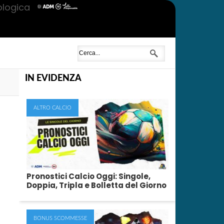
atologica
IN EVIDENZA
ALTRO CALCIO
Pronostici Calcio Oggi: Singole,
Doppia, Tripla e Bolletta del Giorno
BONUS SCOMMESSE