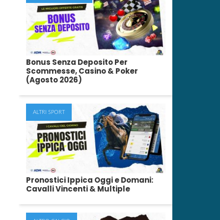
Pronostici Calcio Oggi:
Singole, Doppia, Tripla e
Bolletta del Giorno
In cerca di pronostici sul calcio
di oggi? Il team di esperti di
SkillAndBet pubblica...
Bonus Senza Deposito Per
Scommesse, Casino & Poker
(Agosto 2026)
ALTRI SPORT
Bonus Senza Deposito Per
Scommesse, Casino & Poker
(Agosto 2026)
Le migliori offerte di bonus
senza deposito per le
scommesse, il casino, le slot
Pronostici Ippica Oggi e Domani:
ed...
Cavalli Vincenti & Multiple