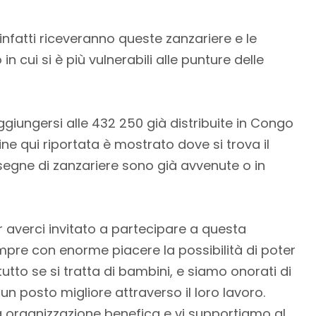
, infatti riceveranno queste zanzariere e le
 cui si è più vulnerabili alle punture delle
iungersi alle 432 250 già distribuite in Congo
ine qui riportata è mostrato dove si trova il
segne di zanzariere sono già avvenute o in
averci invitato a partecipare a questa
mpre con enorme piacere la possibilità di poter
utto se si tratta di bambini, e siamo onorati di
un posto migliore attraverso il loro lavoro.
a organizzazione benefica e vi supportiamo al