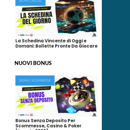
ALTRO CALCIO
Pronostici Ippica Oggi e
Domani: Cavalli Vincenti &
Multiple
Ogni giorno, in questo articolo,
troverai i nostri pronostici sulle
corse dei cavalli nazionali ed...
La Schedina Vincente di Oggi e
Domani: Bollette Pronte Da Giocare
NUOVI BONUS
La Schedina Vincente di Oggi
e Domani: Bollette Pronte Da
BONUS SCOMMESSE
Giocare
Giocare le schedine è uno
degli hobby preferiti degli
italiani. Molti scommettitori
sono costantemente in...
Bonus Senza Deposito Per
Scommesse, Casino & Poker