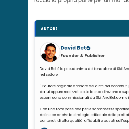
faccia la propria parte per un mondo
AUTORE
David Bet
Founder & Publisher
David Bet è lo pseudonimo del fondatore di SkillAn
nel settore.
È l’autore originale e titolare dei diritti dei contenut
da lui oppure realizzati sotto la sua direzione e sup
esterni sono commissionati da SkillAndBet.com e i r
Con una forte passione per le scommesse sportive,
definisce anche la strategia editoriale della piatt
contenuti di alta qualità, affidabili e basati sull’es