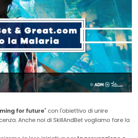
ming for future
" con l'obiettivo di unire
icenza. Anche noi di SkillAndBet vogliamo fare la