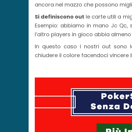
ancora nel mazzo che possono migli
Si definiscono out
le carte utili a mi
Esempio: abbiamo in mano Jc Qc, s
l’altro players in gioco abbia almeno
In questo caso i nostri out sono 
chiudere il colore facendoci vincere il