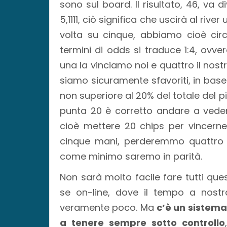
sono sul board. Il risultato, 46, va 
5,1111, ciò significa che uscirà al rive
volta su cinque, abbiamo cioè circa 
termini di odds si traduce 1:4, ovve
una la vinciamo noi e quattro il nostr
siamo sicuramente sfavoriti, in ba
non superiore al 20% del totale del pi
punta 20 è corretto andare a vedere
cioè mettere 20 chips per vincerne 8
cinque mani, perderemmo quattro 
come minimo saremo in parità.
Non sarà molto facile fare tutti que
se on-line, dove il tempo a nostr
veramente poco. Ma
c’è un sistema
a tenere sempre sotto controllo