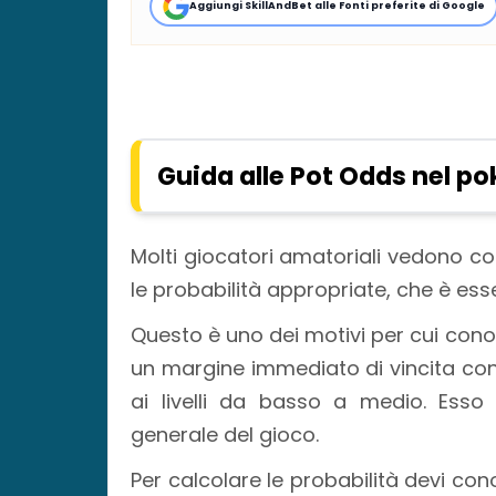
Aggiungi SkillAndBet alle Fonti preferite di Google
Guida alle Pot Odds nel p
Molti giocatori amatoriali vedono c
le probabilità appropriate, che è ess
Questo è uno dei motivi per cui cono
un margine immediato di vincita con
ai livelli da basso a medio. Ess
generale del gioco.
Per calcolare le probabilità devi con