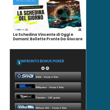
ALTRO CALCIO
Pronostici Ippica Oggi e
Domani: Cavalli Vincenti &
Multiple
Ogni giorno, in questo articolo,
troverai i nostri pronostici sulle
corse dei cavalli nazionali ed...
La Schedina Vincente di Oggi e
Domani: Bollette Pronte Da Giocare
CONFRONTO BONUS POKER
La Schedina Vincente di Oggi
e Domani: Bollette Pronte Da
Giocare
Giocare le schedine è uno
SNAI - Visita il Sito
degli hobby preferiti degli
italiani. Molti scommettitori
888poker - Visita il Sito
sono costantemente in...
Titanbet – 10€ gratis
William Hill – Visita il Sito