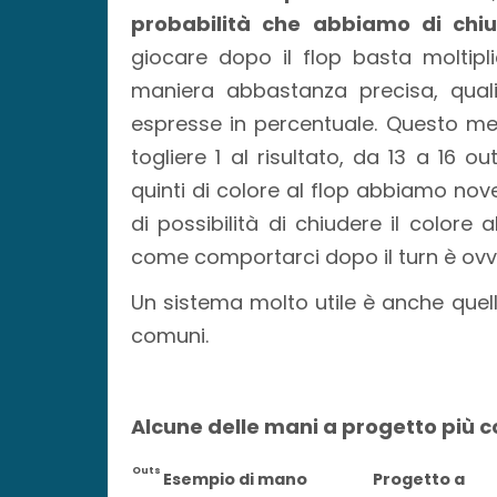
probabilità che abbiamo di chiu
giocare dopo il flop basta moltipli
maniera abbastanza precisa, quali
espresse in percentuale. Questo me
togliere 1 al risultato, da 13 a 16 
quinti di colore al flop abbiamo nov
di possibilità di chiudere il colore
come comportarci dopo il turn è ovvi
Un sistema molto utile è anche quell
comuni.
Alcune delle mani a progetto più 
Outs
Esempio di mano
Progetto a