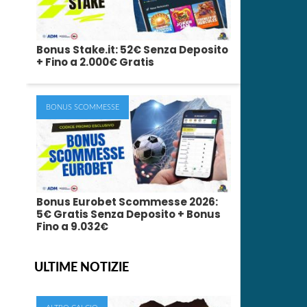
Offerte di Free Spin Gratuiti
Immagina di entrare in un
casinò online e ricevere un
bonus di benvenuto sotto
Bonus Stake.it: 52€ Senza Deposito
forma...
+ Fino a 2.000€ Gratis
BONUS SCOMMESSE
Bonus Stake.it: 52€ Senza
Deposito + Fino a 2.000€
Gratis
Il bonus Stake.it è una delle
promozioni casino più
interessanti tra quelle
Bonus Eurobet Scommesse 2026:
disponibili per i...
5€ Gratis Senza Deposito + Bonus
Fino a 9.032€
ULTIME NOTIZIE
Bonus Eurobet Scommesse
2026: 5€ Gratis Senza