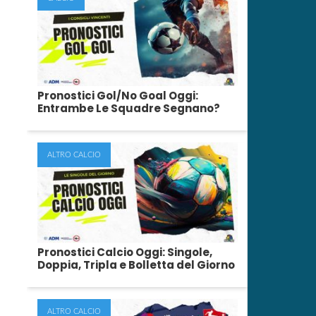
Pronostici Ippica Oggi e
Domani: Cavalli Vincenti &
Multiple
Ogni giorno, in questo articolo,
troverai i nostri pronostici sulle
corse dei cavalli nazionali ed...
Pronostici Gol/No Goal Oggi:
Entrambe Le Squadre Segnano?
ALTRO CALCIO
Pronostici Gol/No Goal Oggi:
Entrambe Le Squadre
Segnano?
Gli esperti pronosticatori di
Skillandbet ti propongono ogni
giorno i migliori consigli sulle
Pronostici Calcio Oggi: Singole,
scommesse Goal/No...
Doppia, Tripla e Bolletta del Giorno
ALTRO CALCIO