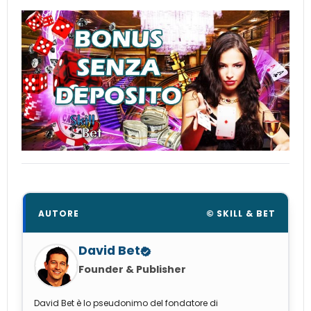
AUTORE
© SKILL & BET
David Bet
Founder & Publisher
David Bet è lo pseudonimo del fondatore di