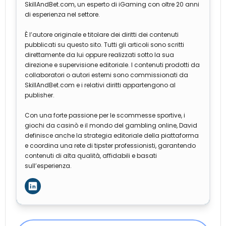
SkillAndBet.com, un esperto di iGaming con oltre 20 anni
di esperienza nel settore.
È l’autore originale e titolare dei diritti dei contenuti
pubblicati su questo sito. Tutti gli articoli sono scritti
direttamente da lui oppure realizzati sotto la sua
direzione e supervisione editoriale. I contenuti prodotti da
collaboratori o autori esterni sono commissionati da
SkillAndBet.com e i relativi diritti appartengono al
publisher.
Con una forte passione per le scommesse sportive, i
giochi da casinò e il mondo del gambling online, David
definisce anche la strategia editoriale della piattaforma
e coordina una rete di tipster professionisti, garantendo
contenuti di alta qualità, affidabili e basati
sull’esperienza.