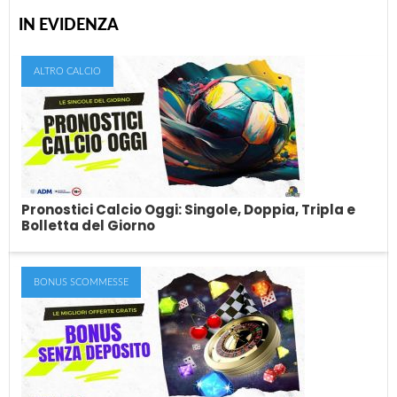
IN EVIDENZA
ALTRO CALCIO
Pronostici Calcio Oggi: Singole, Doppia, Tripla e
Bolletta del Giorno
BONUS SCOMMESSE
Pronostici Calcio Oggi: Singole, Doppia,
Tripla e Bolletta del Giorno
In cerca di pronostici sul calcio di oggi? Il team di esperti di
SkillAndBet pubblica...