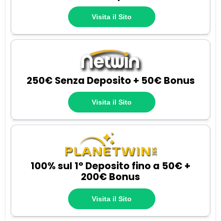
Visita il Sito
250€ Senza Deposito + 50€ Bonus
Visita il Sito
100% sul 1° Deposito fino a 50€ +
200€ Bonus
Visita il Sito