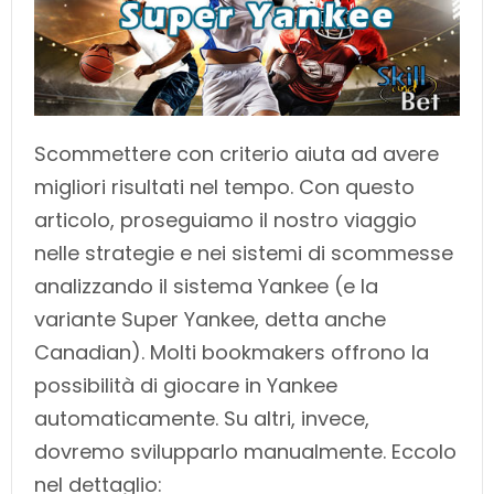
Scommettere con criterio aiuta ad avere
migliori risultati nel tempo. Con questo
articolo, proseguiamo il nostro viaggio
nelle strategie e nei sistemi di scommesse
analizzando il sistema Yankee (e la
variante Super Yankee, detta anche
Canadian). Molti bookmakers offrono la
possibilità di giocare in Yankee
automaticamente. Su altri, invece,
dovremo svilupparlo manualmente. Eccolo
nel dettaglio: