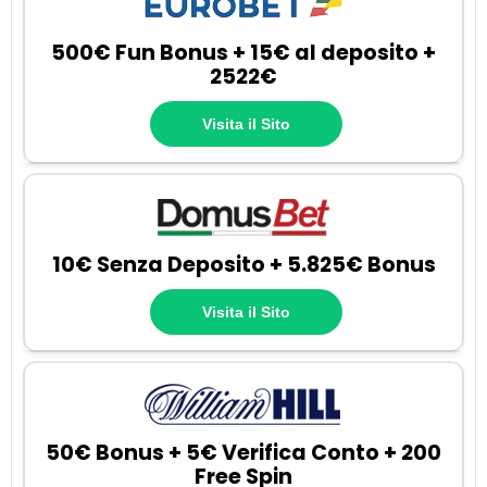
500€ Fun Bonus + 15€ al deposito +
2522€
Visita il Sito
10€ Senza Deposito + 5.825€ Bonus
Visita il Sito
50€ Bonus + 5€ Verifica Conto + 200
Free Spin