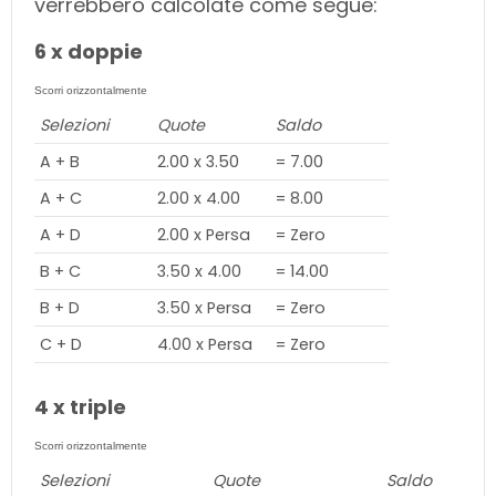
verrebbero calcolate come segue:
6 x doppie
Selezioni
Quote
Saldo
A + B
2.00 x 3.50
= 7.00
A + C
2.00 x 4.00
= 8.00
A + D
2.00 x Persa
= Zero
B + C
3.50 x 4.00
= 14.00
B + D
3.50 x Persa
= Zero
C + D
4.00 x Persa
= Zero
4 x triple
Selezioni
Quote
Saldo