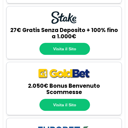
27€ Gratis Senza Deposito + 100% fino
a 1.000€
Visita il Sito
2.050€ Bonus Benvenuto
Scommesse
Visita il Sito