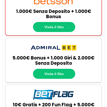
1.000€ Senza Deposito + 1.000€
Bonus
Visita il Sito
5.000€ Bonus + 1.000 Giri & 2.000€
Senza Deposito
Visita il Sito
10€ Gratis + 200 Fun Flag + 5.000€