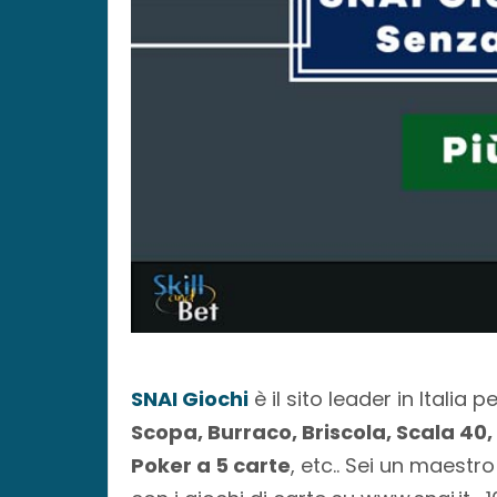
SNAI Giochi
è il sito leader in Italia 
Scopa, Burraco, Briscola, Scala 40, 
Poker a 5 carte
, etc.. Sei un maestro 