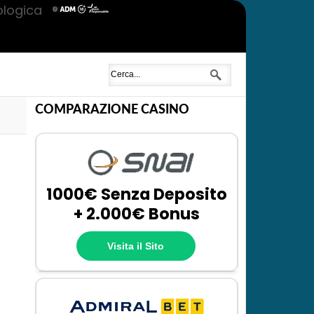
atologica
COMPARAZIONE CASINO
1000€ Senza Deposito
+ 2.000€ Bonus
Visita il Sito