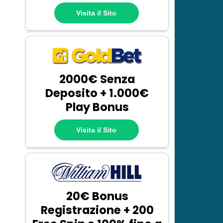
Visita il Sito
2000€ Senza
Deposito + 1.000€
Play Bonus
Visita il Sito
20€ Bonus
Registrazione + 200