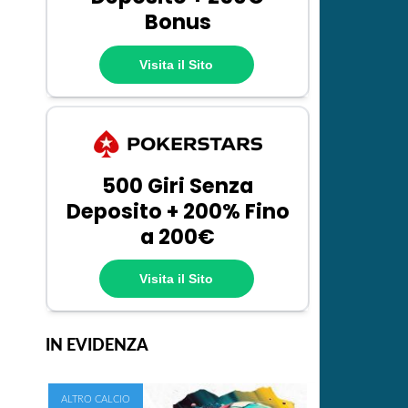
Bonus
Visita il Sito
500 Giri Senza
Deposito + 200% Fino
a 200€
Visita il Sito
IN EVIDENZA
ALTRO CALCIO