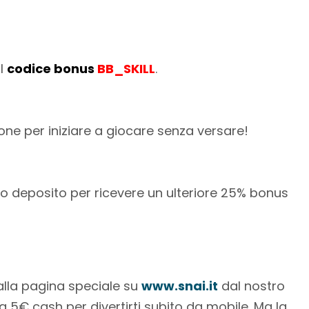
il
codice bonus
BB_SKILL
.
ione per iniziare a giocare senza versare!
mo deposito per ricevere un ulteriore 25% bonus
alla pagina speciale su
www.snai.it
dal nostro
a 5€ cash per divertirti subito da mobile. Ma la