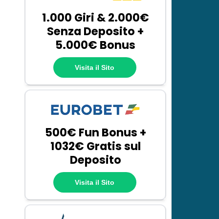
1.000 Giri & 2.000€
Senza Deposito +
5.000€ Bonus
Visita il Sito
500€ Fun Bonus +
1032€ Gratis sul
Deposito
Visita il Sito