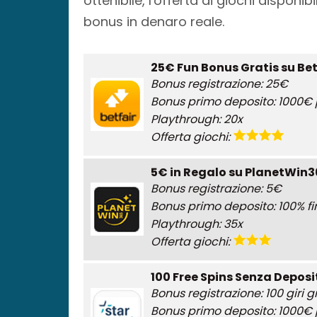
ottenibile, l'offerta di giochi disponib
bonus in denaro reale.
25€ Fun Bonus Gratis su Be
Bonus registrazione: 25€
Bonus primo deposito: 1000€ 
Playthrough: 20x
Offerta giochi:
5€ in Regalo su PlanetWin
Bonus registrazione: 5€
Bonus primo deposito: 100% f
Playthrough: 35x
Offerta giochi:
100 Free Spins Senza Depos
Bonus registrazione: 100 giri gr
Bonus primo deposito: 1000€ 