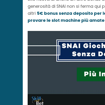
generosità di SNAI non si ferma qui p
altri
5€ bonus senza deposito per 
provare le slot machine più amate