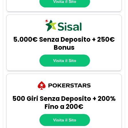
Visita il Sito
5.000€ Senza Deposito + 250€
Bonus
Visita il Sito
500 Giri Senza Deposito + 200%
Fino a 200€
Visita il Sito