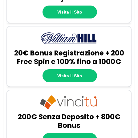
Visita il Sito
20€ Bonus Registrazione + 200
Free Spin e 100% fino a 1000€
Visita il Sito
200€ Senza Deposito + 800€
Bonus