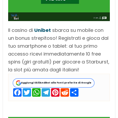
Il casino di
Unibet
sbarca su mobile con
un bonus strepitoso! Registrati e gioca dal
tuo smartphone o tablet: al tuo primo
accesso ricevi immediatamente 10 free
spins (giri gratuiti) per giocare a Starburst,
la slot più amata dagli italiani!
Aggiungi SkillAndBet alle Fonti preferite di Google
F
T
W
T
P
R
S
a
w
h
e
i
e
h
c
i
a
l
n
d
a
e
t
t
e
t
d
r
b
t
s
g
e
i
e
o
e
A
r
r
t
o
r
p
a
e