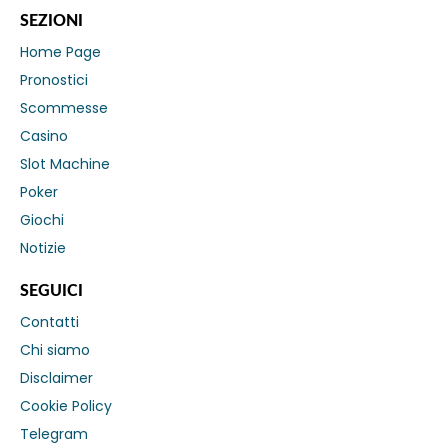
SEZIONI
Home Page
Pronostici
Scommesse
Casino
Slot Machine
Poker
Giochi
Notizie
SEGUICI
Contatti
Chi siamo
Disclaimer
Cookie Policy
Telegram