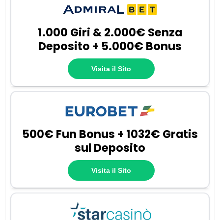
1.000 Giri & 2.000€ Senza
Deposito + 5.000€ Bonus
Visita il Sito
500€ Fun Bonus + 1032€ Gratis
sul Deposito
Visita il Sito