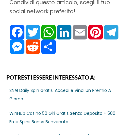
Condividi questo articolo, scegli il tuo
social network preferito!
F
T
W
L
E
P
T
a
w
h
i
m
i
e
c
i
a
n
a
n
l
e
M
t
R
t
S
k
i
t
e
b
e
t
e
s
h
e
l
e
g
o
s
e
d
A
a
d
r
r
o
s
r
d
p
r
I
e
a
k
e
i
p
e
n
s
m
n
t
t
g
e
POTRESTI ESSERE INTERESSATO A:
r
SNAI Daily Spin Gratis: Accedi e Vinci Un Premio A
Giorno
WinHub Casino 50 Giri Gratis Senza Deposito + 500
Free Spins Bonus Benvenuto