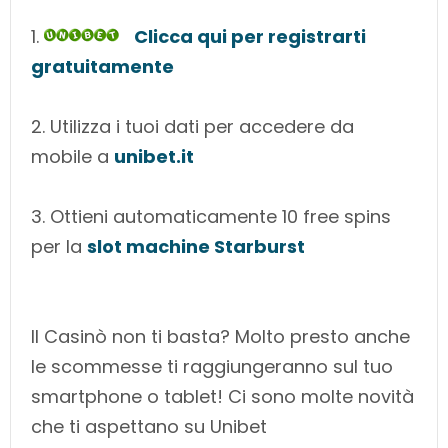
1.
Clicca qui per registrarti
gratuitamente
2. Utilizza i tuoi dati per accedere da
mobile a
unibet.it
3. Ottieni automaticamente 10 free spins
per la
slot machine Starburst
Il Casinò non ti basta? Molto presto anche
le scommesse ti raggiungeranno sul tuo
smartphone o tablet! Ci sono molte novità
che ti aspettano su Unibet