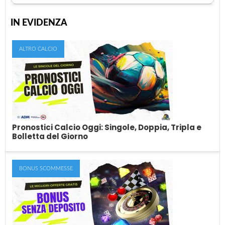
IN EVIDENZA
ALTRO CALCIO
Pronostici Calcio Oggi: Singole, Doppia, Tripla e
Bolletta del Giorno
BONUS SCOMMESSE
Pronostici Calcio Oggi: Singole, Doppia,
Tripla e Bolletta del Giorno
In cerca di pronostici sul calcio di oggi? Il team di esperti di
SkillAndBet pubblica...