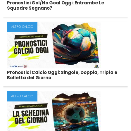
Pronostici Gol/No Goal Oggi: Entrambe Le
Squadre Segnano?
ALTRO CALCIO
Pronostici Gol/No Goal Oggi: Entrambe Le
Squadre Segnano?
Gli esperti pronosticatori di Skillandbet ti propongono ogni
giorno i migliori consigli sulle scommesse Goal/No...
Pronostici Calcio Oggi: Singole, Doppia, Tripla e
Bolletta del Giorno
ALTRO CALCIO
Pronostici Calcio Oggi: Singole, Doppia,
Tripla e Bolletta del Giorno
In cerca di pronostici sul calcio di oggi? Il team di esperti di
SkillAndBet pubblica...