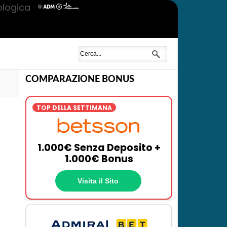
atologica
COMPARAZIONE BONUS
TOP DELLA SETTIMANA
1.000€ Senza Deposito +
1.000€ Bonus
Visita il Sito