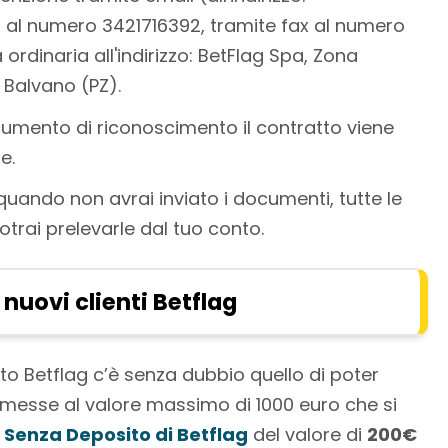
 al numero 3421716392, tramite fax al numero
rdinaria all'indirizzo: BetFlag Spa, Zona
 Balvano (PZ).
umento di riconoscimento il contratto viene
e.
 quando non avrai inviato i documenti, tutte le
trai prelevarle dal tuo conto.
 nuovi clienti Betflag
to Betflag c’è senza dubbio quello di poter
messe al valore massimo di 1000 euro che si
 Senza Deposito di Betflag
del valore di
200€