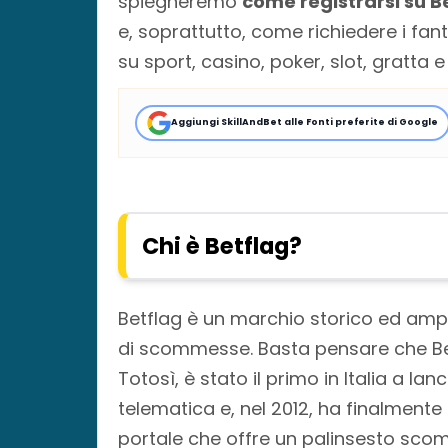
spiegheremo
come registrarsi su 
e, soprattutto, come richiedere i fan
su sport, casino, poker, slot, gratta e v
Aggiungi SkillAndBet alle Fonti preferite di Google
Chi è Betflag?
Betflag è un marchio storico ed ampi
di scommesse. Basta pensare che Bet
Totosì, è stato il primo in Italia a l
telematica e, nel 2012, ha finalmente
portale che offre un palinsesto sco