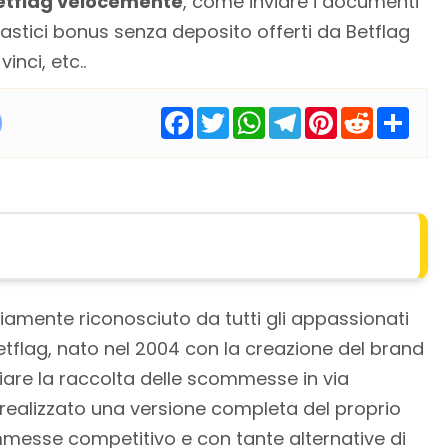
Betflag velocemente
, come inviare i documenti
tastici bonus senza deposito offerti da Betflag
inci, etc..
F
T
W
T
P
R
S
a
w
h
e
i
e
h
c
i
a
l
n
d
a
e
t
t
e
t
d
r
b
t
s
g
e
i
e
o
e
A
r
r
t
o
r
p
a
e
k
p
m
s
t
amente riconosciuto da tutti gli appassionati
flag, nato nel 2004 con la creazione del brand
anciare la raccolta delle scommesse in via
 realizzato una versione completa del proprio
mmesse competitivo e con tante alternative di