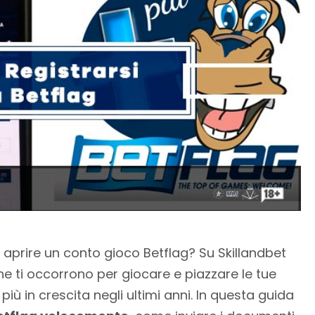
 aprire un conto gioco Betflag? Su Skillandbet
che ti occorrono per giocare e piazzare le tue
in crescita negli ultimi anni. In questa guida