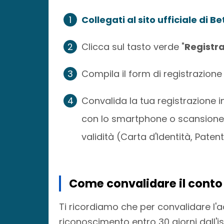
Collegati al sito ufficiale di B
Clicca sul tasto verde "
Registra
Compila il form di registrazione 
Convalida la tua registrazione i
con lo smartphone o scansione)
validità (Carta d'Identità, Pate
Come convalidare il conto
Ti ricordiamo che per convalidare l'a
riconoscimento entro 30 giorni dall'isc