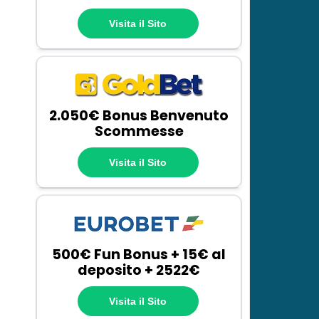
Visita il Sito
2.050€ Bonus Benvenuto
Scommesse
Visita il Sito
500€ Fun Bonus + 15€ al
deposito + 2522€
Visita il Sito