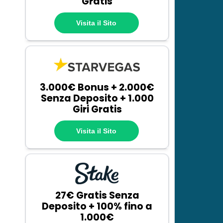
Gratis
Visita il Sito
3.000€ Bonus + 2.000€
Senza Deposito + 1.000
Giri Gratis
Visita il Sito
27€ Gratis Senza
Deposito + 100% fino a
1.000€