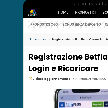
Il gioco è vietat
HOME
PRONOSTICI
SC
Calcio
Mi
PRONOSTICI OGGI
BONUS SENZA DEPOSITO
C
Champions Lea
Altri Sport
Bo
Scommesse
>
Registrazione Betflag: Come Iscriv
Europa League
NFL
Scommesse Speci
St
Serie A
NBA
Registrazione Betfla
Si
Serie B
Ippica
Be
Login e Ricaricare
Premier League
Qu
Ultimo aggiornamento:
Domenica, 21 Marzo 2021