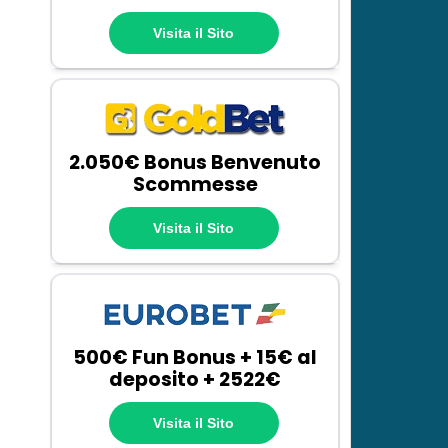
Visita il Sito
2.050€ Bonus Benvenuto
Scommesse
Visita il Sito
500€ Fun Bonus + 15€ al
deposito + 2522€
Visita il Sito