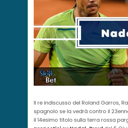
Il re indiscusso del Roland Garros, Ra
spagnolo se la vedrà contro il 23enn
il 14esimo titolo sulla terra rossa parg