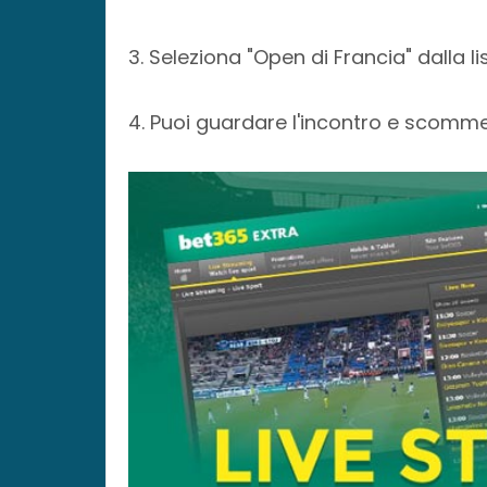
3. Seleziona "Open di Francia" dalla l
4. Puoi guardare l'incontro e scomme