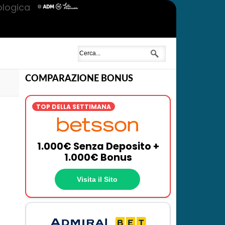
atologica
COMPARAZIONE BONUS
TOP DELLA SETTIMANA
1.000€ Senza Deposito +
1.000€ Bonus
Visita il Sito