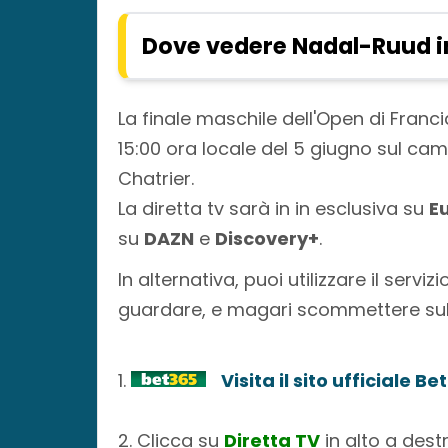
Dove vedere Nadal-Ruud i
La finale maschile dell'Open di Franci
15:00 ora locale del 5 giugno sul ca
Chatrier.
La diretta tv sarà in in esclusiva su
E
su
DAZN
e
Discovery+
.
In alternativa, puoi utilizzare il servi
guardare, e magari scommettere sul
1.
Visita il sito ufficiale B
2. Clicca su
Diretta TV
in alto a dest