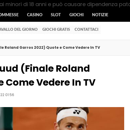
o ai minori di 18 anni e può causare dipendenza p
OMMESSE
CASINO
SLOT
GIOCHI
NOTIZIE
gliori Siti Scommesse
Casino Online
Free Spin Senza Deposito
AVALLO DEL GIORNO
GIOCHI GRATIS
CONTATTACI
gue
nus Scommesse
Bonus Casino
ale Roland Garros 2022) Quote e Come Vedere In TV
ali
rategie
Tips & Strategie
Ruud (Finale Roland
stemi
tting Exchange
e Come Vedere In TV
ote Maggiorate
22 01:56