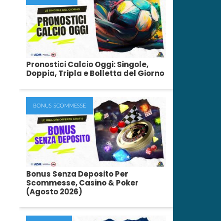
Pronostici Calcio Oggi: Singole,
Doppia, Tripla e Bolletta del Giorno
BONUS SCOMMESSE
Pronostici Calcio Oggi:
Singole, Doppia, Tripla e
Bolletta del Giorno
In cerca di pronostici sul calcio
di oggi? Il team di esperti di
SkillAndBet pubblica...
Bonus Senza Deposito Per
Scommesse, Casino & Poker
(Agosto 2026)