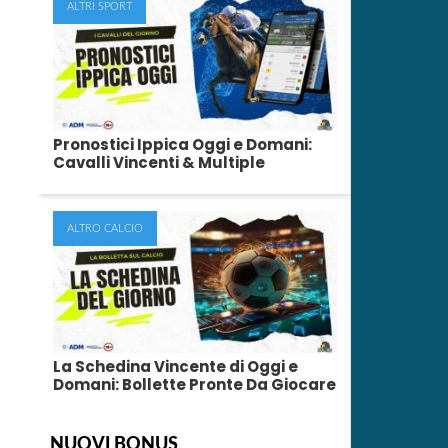
ALTRI SPORT
Bonus Senza Deposito Per
Scommesse, Casino & Poker
(Agosto 2026)
Le migliori offerte di bonus
senza deposito per le
scommesse, il casino, le slot
Pronostici Ippica Oggi e Domani:
ed...
Cavalli Vincenti & Multiple
ALTRO CALCIO
Pronostici Ippica Oggi e
Domani: Cavalli Vincenti &
Multiple
Ogni giorno, in questo articolo,
troverai i nostri pronostici sulle
corse dei cavalli nazionali ed...
La Schedina Vincente di Oggi e
Domani: Bollette Pronte Da Giocare
NUOVI BONUS