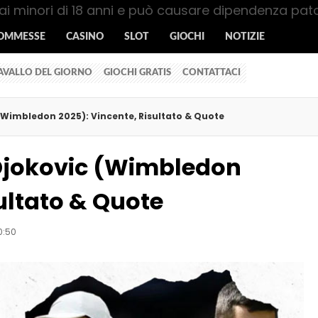
o ai minori di 18 anni e può causare dipendenza p
OMMESSE
CASINO
SLOT
GIOCHI
NOTIZIE
gliori Siti Scommesse
Casino Online
Free Spin Senza Deposito
AVALLO DEL GIORNO
GIOCHI GRATIS
CONTATTACI
gue
nus Scommesse
Bonus Casino
 (Wimbledon 2025): Vincente, Risultato & Quote
ali
rategie
Tips & Strategie
 Djokovic (Wimbledon
stemi
tting Exchange
ultato & Quote
ote Maggiorate
0:50