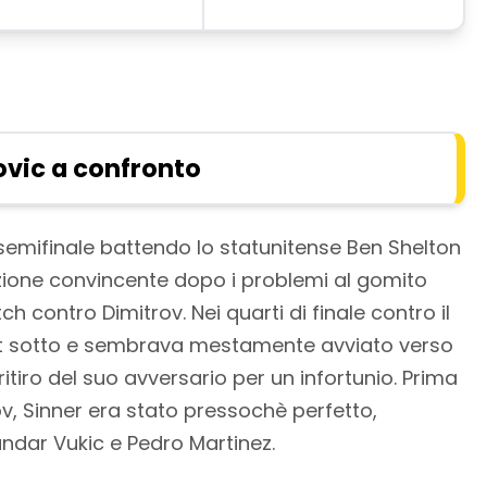
ovic a confronto
a semifinale battendo lo statunitense Ben Shelton
tazione convincente dopo i problemi al gomito
 contro Dimitrov. Nei quarti di finale contro il
2 set sotto e sembrava mestamente avviato verso
ritiro del suo avversario per un infortunio. Prima
v, Sinner era stato pressochè perfetto,
andar Vukic e Pedro Martinez.