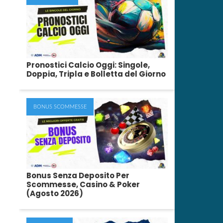
Pronostici Calcio Oggi: Singole,
Doppia, Tripla e Bolletta del Giorno
BONUS SCOMMESSE
Pronostici Calcio Oggi:
Singole, Doppia, Tripla e
Bolletta del Giorno
In cerca di pronostici sul calcio
di oggi? Il team di esperti di
SkillAndBet pubblica...
Bonus Senza Deposito Per
Scommesse, Casino & Poker
(Agosto 2026)