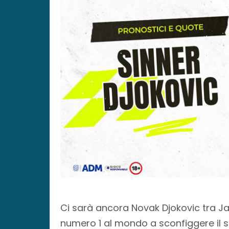
Ci sarà ancora Novak Djokovic tra Jann
numero 1 al mondo a sconfiggere il se