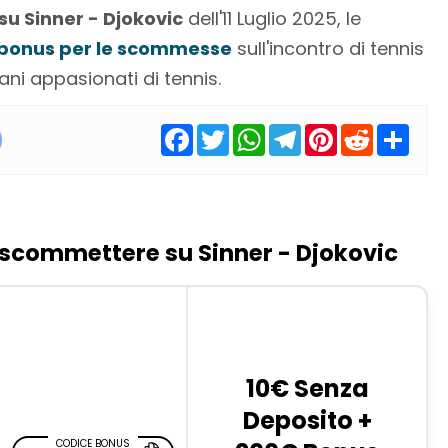
su Sinner - Djokovic
dell'11 Luglio 2025, le
bonus per le scommesse
sull'incontro di tennis
iani appasionati di tennis.
F
T
W
T
P
R
S
a
w
h
e
i
e
h
c
i
a
l
n
d
a
e
t
t
e
t
d
r
b
t
s
g
e
i
e
o
e
A
r
r
t
o
r
p
a
e
k
p
m
s
r scommettere su Sinner - Djokovic
t
10€ Senza
Deposito +
CODICE BONUS