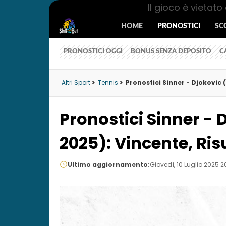
Il gioco è vietat
HOME
PRONOSTICI
SC
Calcio
Mi
PRONOSTICI OGGI
BONUS SENZA DEPOSITO
C
Champions Lea
Altri Sport
Bo
Altri Sport
>
Tennis
>
Pronostici Sinner - Djokovic
Europa League
NFL
Scommesse Speci
St
Serie A
NBA
Pronostici Sinner -
Si
Serie B
Ippica
Be
2025): Vincente, Ris
Premier League
Qu
Ultimo aggiornamento:
Giovedì, 10 Luglio 2025 2