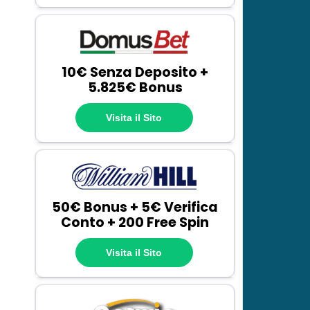
10€ Senza Deposito +
5.825€ Bonus
Visita il Sito
50€ Bonus + 5€ Verifica
Conto + 200 Free Spin
Visita il Sito