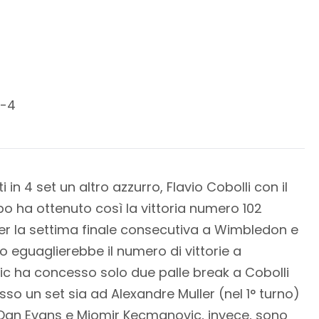
6-4
 in 4 set un altro azzurro, Flavio Cobolli con il
rbo ha ottenuto così la vittoria numero 102
per la settima finale consecutiva a Wimbledon e
so eguaglierebbe il numero di vittorie a
ic ha concesso solo due palle break a Cobolli
so un set sia ad Alexandre Muller (nel 1° turno)
. Dan Evans e Miomir Kecmanovic, invece, sono