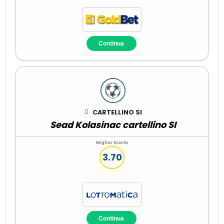
Continua
CARTELLINO SI
Sead Kolasinac cartellino SI
Miglior Quota
3.70
Continua