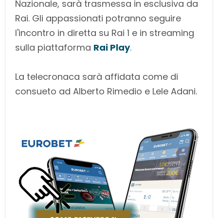
Nazionale, sarà trasmessa in esclusiva da
Rai. Gli appassionati potranno seguire
l'incontro in diretta su Rai 1 e in streaming
sulla piattaforma
Rai Play
.
La telecronaca sarà affidata come di
consueto ad Alberto Rimedio e Lele Adani.