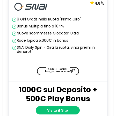
4.8
/5
9 Giri Gratis nella Ruota "Primo Giro"
Bonus Multipla fino a 184%
Nuove scommesse Giocatori Ultra
Race Ippica 5.000€ in bonus
SNAI Daily Spin - Gira la ruota, vinci premi in
denaro!
CODICE BONUS
1000€ sul Deposito +
500€ Play Bonus
Visita il Sito