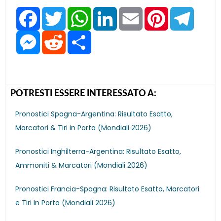
F
T
W
L
E
P
T
a
w
h
i
m
i
e
c
i
a
n
a
n
l
e
M
t
R
t
S
k
i
t
e
b
e
t
e
s
h
e
l
e
g
o
s
e
d
A
a
d
r
r
o
s
r
d
p
r
I
e
a
k
e
i
p
e
n
s
m
n
t
t
g
e
POTRESTI ESSERE INTERESSATO A:
r
Pronostici Spagna-Argentina: Risultato Esatto,
Marcatori & Tiri in Porta (Mondiali 2026)
Pronostici Inghilterra-Argentina: Risultato Esatto,
Ammoniti & Marcatori (Mondiali 2026)
Pronostici Francia-Spagna: Risultato Esatto, Marcatori
e Tiri In Porta (Mondiali 2026)