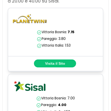
a 20.00 e 40.00 su Sisal.
Vittoria Bosnia:
7.15
Pareggio: 3.80
Vittoria Italia: 1.53
Visita il Sito
Vittoria Bosnia: 7.00
Pareggio:
4.00