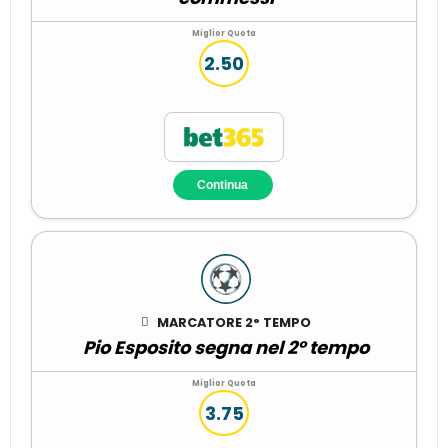
Miglior Quota
2.50
Continua
MARCATORE 2° TEMPO
Pio Esposito segna nel 2° tempo
Miglior Quota
3.75