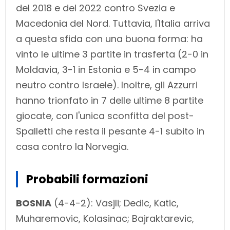
del 2018 e del 2022 contro Svezia e
Macedonia del Nord. Tuttavia, l'Italia arriva
a questa sfida con una buona forma: ha
vinto le ultime 3 partite in trasferta (2-0 in
Moldavia, 3-1 in Estonia e 5-4 in campo
neutro contro Israele). Inoltre, gli Azzurri
hanno trionfato in 7 delle ultime 8 partite
giocate, con l'unica sconfitta del post-
Spalletti che resta il pesante 4-1 subito in
casa contro la Norvegia.
Probabili formazioni
BOSNIA
(4-4-2): Vasjli; Dedic, Katic,
Muharemovic, Kolasinac; Bajraktarevic,