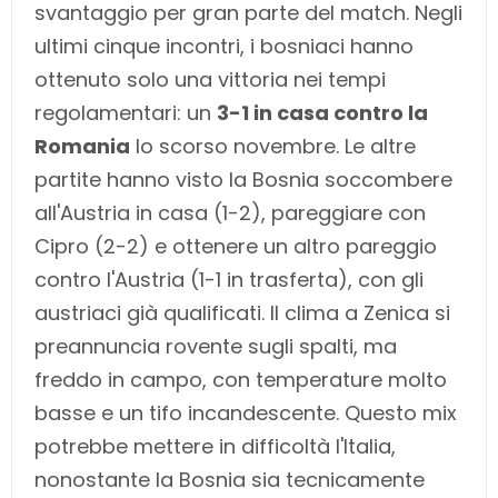
svantaggio per gran parte del match. Negli
ultimi cinque incontri, i bosniaci hanno
ottenuto solo una vittoria nei tempi
regolamentari: un
3-1 in casa contro la
Romania
lo scorso novembre. Le altre
partite hanno visto la Bosnia soccombere
all'Austria in casa (1-2), pareggiare con
Cipro (2-2) e ottenere un altro pareggio
contro l'Austria (1-1 in trasferta), con gli
austriaci già qualificati. Il clima a Zenica si
preannuncia rovente sugli spalti, ma
freddo in campo, con temperature molto
basse e un tifo incandescente. Questo mix
potrebbe mettere in difficoltà l'Italia,
nonostante la Bosnia sia tecnicamente