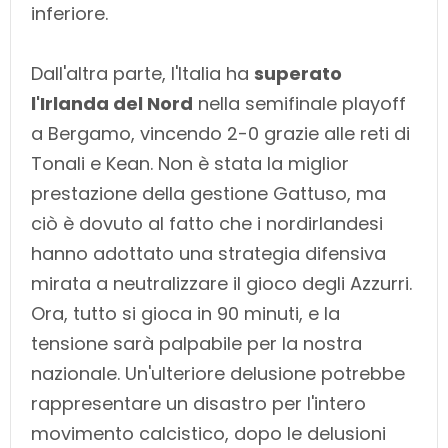
inferiore.
Dall'altra parte, l'Italia ha
superato
l'Irlanda del Nord
nella semifinale playoff
a Bergamo, vincendo 2-0 grazie alle reti di
Tonali e Kean. Non è stata la miglior
prestazione della gestione Gattuso, ma
ciò è dovuto al fatto che i nordirlandesi
hanno adottato una strategia difensiva
mirata a neutralizzare il gioco degli Azzurri.
Ora, tutto si gioca in 90 minuti, e la
tensione sarà palpabile per la nostra
nazionale. Un'ulteriore delusione potrebbe
rappresentare un disastro per l'intero
movimento calcistico, dopo le delusioni