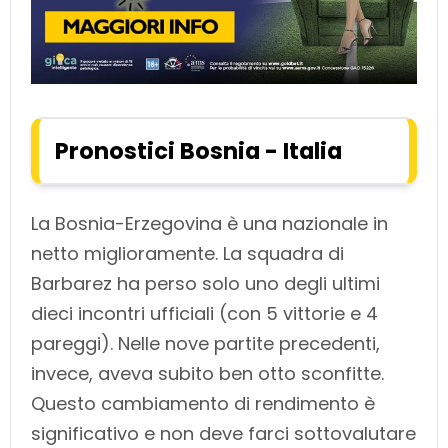
Pronostici Bosnia - Italia
La Bosnia-Erzegovina è una nazionale in
netto miglioramente. La squadra di
Barbarez ha perso solo uno degli ultimi
dieci incontri ufficiali (con 5 vittorie e 4
pareggi). Nelle nove partite precedenti,
invece, aveva subito ben otto sconfitte.
Questo cambiamento di rendimento è
significativo e non deve farci sottovalutare