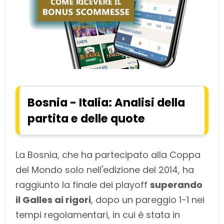
Bosnia - Italia: Analisi della
partita e delle quote
La Bosnia, che ha partecipato alla Coppa
del Mondo solo nell'edizione del 2014, ha
raggiunto la finale dei playoff
superando
il Galles ai rigori
, dopo un pareggio 1-1 nei
tempi regolamentari, in cui è stata in