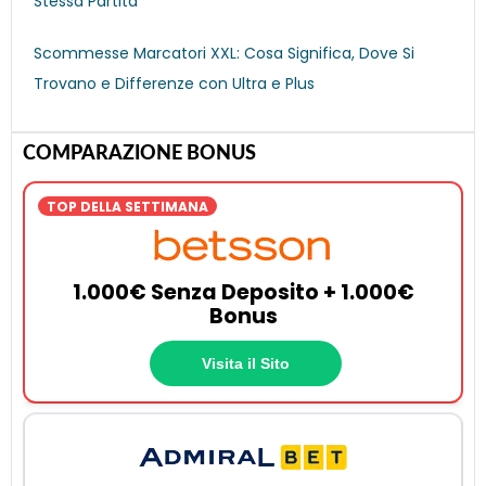
Stessa Partita
Scommesse Marcatori XXL: Cosa Significa, Dove Si
Trovano e Differenze con Ultra e Plus
COMPARAZIONE BONUS
TOP DELLA SETTIMANA
1.000€ Senza Deposito + 1.000€
Bonus
Visita il Sito