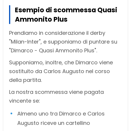
Esempio di scommessa Quasi
Ammonito Plus
Prendiamo in considerazione il derby
"Milan-Inter", e supponiamo di puntare su
"Dimarco - Quasi Ammonito Plus".
Supponiamo, inoltre, che Dimarco viene
sostituito da Carlos Augusto nel corso
della partita.
La nostra scommessa viene pagata
vincente se:
Almeno uno tra Dimarco e Carlos
Augusto riceve un cartellino