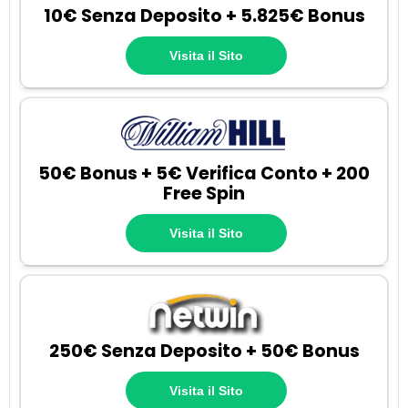
10€ Senza Deposito + 5.825€ Bonus
Visita il Sito
50€ Bonus + 5€ Verifica Conto + 200
Free Spin
Visita il Sito
250€ Senza Deposito + 50€ Bonus
Visita il Sito