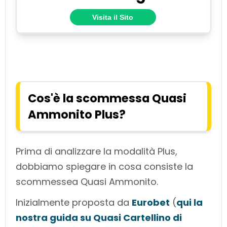
Visita il Sito
Cos'è la scommessa Quasi
Ammonito Plus?
Prima di analizzare la modalità Plus,
dobbiamo spiegare in cosa consiste la
scommessea Quasi Ammonito.
Inizialmente proposta da
Eurobet
(
qui la
nostra guida su Quasi Cartellino di