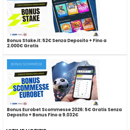
Giri Gratis Senza Deposito (Agosto 2026):
Tutte Le Offerte di Free Spin Gratuiti
Immagina di entrare in un casinò online e ricevere un bonus di
benvenuto sotto forma...
Bonus Stake.it: 52€ Senza Deposito + Fino a
2.000€ Gratis
BONUS SCOMMESSE
Bonus Stake.it: 52€ Senza Deposito + Fino a
2.000€ Gratis
Il bonus Stake.it è una delle promozioni casino più interessanti
tra quelle disponibili per i...
Bonus Eurobet Scommesse 2026: 5€ Gratis Senza
Deposito + Bonus Fino a 9.032€