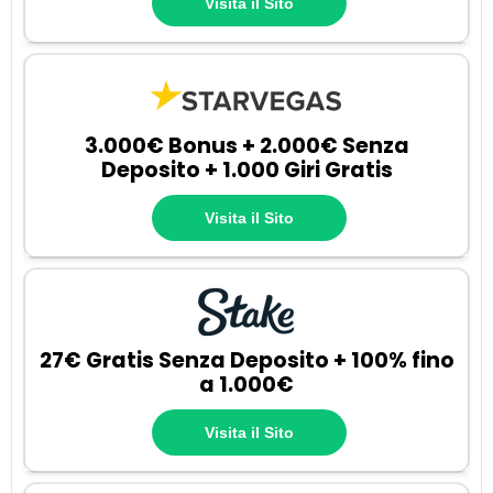
Visita il Sito
3.000€ Bonus + 2.000€ Senza
Deposito + 1.000 Giri Gratis
Visita il Sito
27€ Gratis Senza Deposito + 100% fino
a 1.000€
Visita il Sito