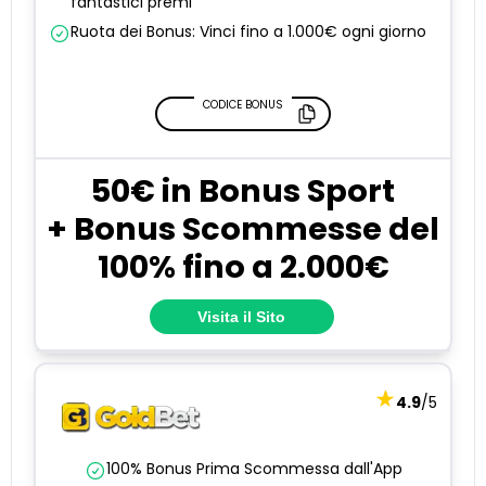
fantastici premi
Ruota dei Bonus: Vinci fino a 1.000€ ogni giorno
CODICE BONUS
50€ in Bonus Sport
+ Bonus Scommesse del
100% fino a 2.000€
Visita il Sito
4.9
/5
100% Bonus Prima Scommessa dall'App