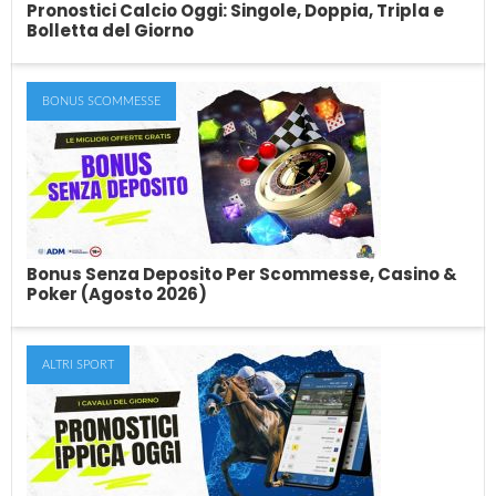
Pronostici Calcio Oggi: Singole, Doppia, Tripla e
Bolletta del Giorno
BONUS SCOMMESSE
Pronostici Calcio Oggi: Singole, Doppia,
Tripla e Bolletta del Giorno
In cerca di pronostici sul calcio di oggi? Il team di esperti di
SkillAndBet pubblica...
Bonus Senza Deposito Per Scommesse, Casino &
Poker (Agosto 2026)
ALTRI SPORT
Bonus Senza Deposito Per Scommesse,
Casino & Poker (Agosto 2026)
Le migliori offerte di bonus senza deposito per le scommesse, il
casino, le slot ed...