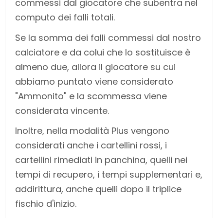
commessi dal giocatore che subentra nel
computo dei falli totali.
Se la somma dei falli commessi dal nostro
calciatore e da colui che lo sostituisce è
almeno due, allora il giocatore su cui
abbiamo puntato viene considerato
"Ammonito" e la scommessa viene
considerata vincente.
Inoltre, nella modalità Plus vengono
considerati anche i cartellini rossi, i
cartellini rimediati in panchina, quelli nei
tempi di recupero, i tempi supplementari e,
addirittura, anche quelli dopo il triplice
fischio d'inizio.