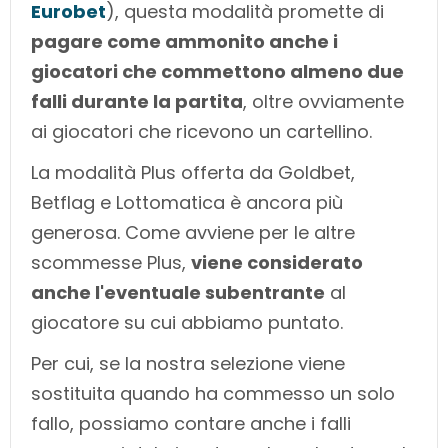
Eurobet
), questa modalità promette di
pagare come ammonito anche i
giocatori che commettono almeno due
falli durante la partita
, oltre ovviamente
ai giocatori che ricevono un cartellino.
La modalità Plus offerta da Goldbet,
Betflag e Lottomatica è ancora più
generosa. Come avviene per le altre
scommesse Plus,
viene considerato
anche l'eventuale subentrante
al
giocatore su cui abbiamo puntato.
Per cui, se la nostra selezione viene
sostituita quando ha commesso un solo
fallo, possiamo contare anche i falli