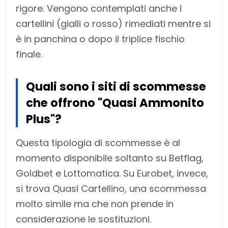
rigore. Vengono contemplati anche i
cartellini (gialli o rosso) rimediati mentre si
è in panchina o dopo il triplice fischio
finale.
Quali sono i siti di scommesse
che offrono "Quasi Ammonito
Plus"?
Questa tipologia di scommesse è al
momento disponibile soltanto su Betflag,
Goldbet e Lottomatica. Su Eurobet, invece,
si trova Quasi Cartellino, una scommessa
molto simile ma che non prende in
considerazione le sostituzioni.