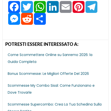
F
T
W
L
E
P
T
a
w
h
i
m
i
e
c
i
a
n
a
n
l
e
M
t
R
t
S
k
i
t
e
b
e
t
e
s
h
e
l
e
g
o
s
e
d
A
a
d
r
r
o
s
r
d
p
r
I
e
a
k
e
i
p
e
n
s
m
n
t
t
g
e
POTRESTI ESSERE INTERESSATO A:
r
Come Scommettere Online su Sanremo 2026: la
Guida Completa
Bonus Scommesse: Le Migliori Offerte Del 2026
Scommesse My Combo Sisal: Come Funzionano e
Dove Trovarle
Scommesse Supercombo: Crea La Tua Schedina Sulla