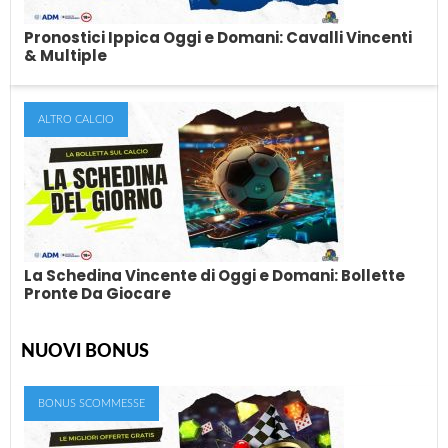
Pronostici Ippica Oggi e Domani: Cavalli Vincenti
& Multiple
ALTRO CALCIO
Pronostici Ippica Oggi e Domani: Cavalli
Vincenti & Multiple
Ogni giorno, in questo articolo, troverai i nostri pronostici sulle
corse dei cavalli nazionali ed...
La Schedina Vincente di Oggi e Domani: Bollette
Pronte Da Giocare
NUOVI BONUS
La Schedina Vincente di Oggi e Domani:
Bollette Pronte Da Giocare
BONUS SCOMMESSE
Giocare le schedine è uno degli hobby preferiti degli italiani.
Molti scommettitori sono costantemente in...