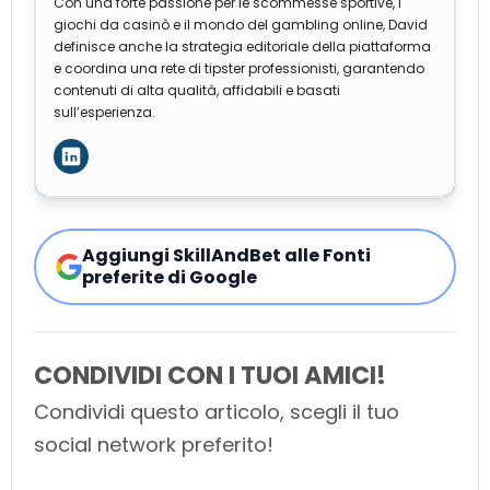
Con una forte passione per le scommesse sportive, i
giochi da casinò e il mondo del gambling online, David
definisce anche la strategia editoriale della piattaforma
e coordina una rete di tipster professionisti, garantendo
contenuti di alta qualità, affidabili e basati
sull’esperienza.
Aggiungi SkillAndBet alle Fonti
preferite di Google
CONDIVIDI CON I TUOI AMICI!
Condividi questo articolo, scegli il tuo
social network preferito!