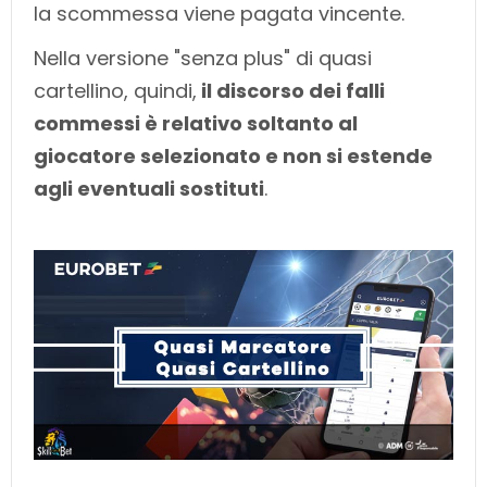
la scommessa viene pagata vincente.
Nella versione "senza plus" di quasi
cartellino, quindi,
il discorso dei falli
commessi è relativo soltanto al
giocatore selezionato e non si estende
agli eventuali sostituti
.