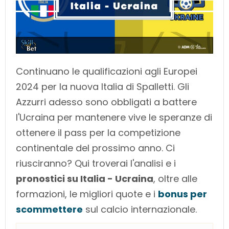
Continuano le qualificazioni agli Europei
2024 per la nuova Italia di Spalletti. Gli
Azzurri adesso sono obbligati a battere
l'Ucraina per mantenere vive le speranze di
ottenere il pass per la competizione
continentale del prossimo anno. Ci
riusciranno? Qui troverai l'analisi e i
pronostici su Italia - Ucraina
, oltre alle
formazioni, le migliori quote e i
bonus per
scommettere
sul calcio internazionale.