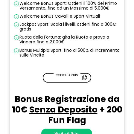
Welcome Bonus Sport: Ottieni il 100% del Primo
Versamento, fino ad un Massimo di 5.000€
Welcome Bonus Cavalli e Sport Virtuali
Jackpot Sport: Scala i livelli, ottieni fino a 300€
gratis
Ruota della Fortuna: gira la Ruota e prova a
Vincere fino a 2.000€
Bonus Multipla Sport: fino al 500% di Incremento
sulle Vincite
CODICE BONUS
Bonus Registrazione da
10€
Senza Deposito
+ 200
Fun Flag
Visita il Sito