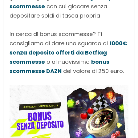
scommesse
con cui giocare senza
depositare soldi di tasca propria!
In cerca di bonus scommesse? Ti
consigliamo di dare uno sguardo ai
1000€
senza deposito offerti da Betflag
scommesse
o al nuovissimo
bonus
scommesse DAZN
del valore di 250 euro.