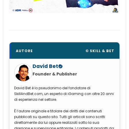
AUTORE
© SKILL & BET
David Bet
Founder & Publisher
David Bet è lo pseudonimo del fondatore di
SkillAndBet.com, un esperto di iGaming con oltre 20 anni
di esperienza nel settore.
È l’autore originale e titolare dei diritti dei contenuti
pubblicati su questo sito. Tutti gli articoli sono scritti
direttamente da lui oppure realizzati sotto la sua
direzione e supervisione editoriale. I contenuti prodotti da