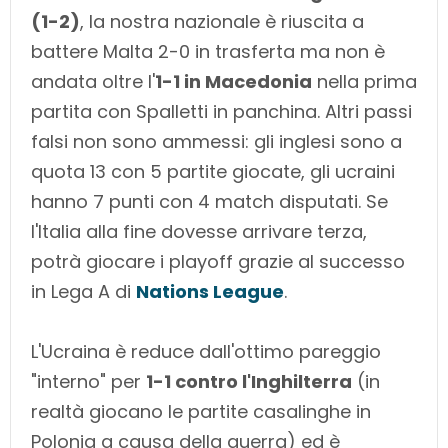
(1-2)
, la nostra nazionale è riuscita a
battere Malta 2-0 in trasferta ma non è
andata oltre l'
1-1 in Macedonia
nella prima
partita con Spalletti in panchina. Altri passi
falsi non sono ammessi: gli inglesi sono a
quota 13 con 5 partite giocate, gli ucraini
hanno 7 punti con 4 match disputati. Se
l'Italia alla fine dovesse arrivare terza,
potrà giocare i playoff grazie al successo
in Lega A di
Nations League
.
L'Ucraina è reduce dall'ottimo pareggio
"interno" per
1-1 contro l'Inghilterra
(in
realtà giocano le partite casalinghe in
Polonia a causa della guerra) ed è