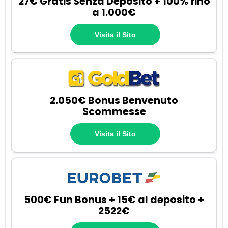
27€ Gratis Senza Deposito + 100% fino
a 1.000€
Visita il Sito
2.050€ Bonus Benvenuto
Scommesse
Visita il Sito
500€ Fun Bonus + 15€ al deposito +
2522€