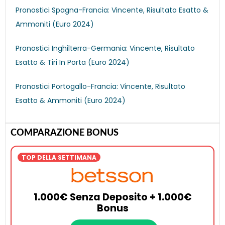
Pronostici Spagna-Francia: Vincente, Risultato Esatto &
Ammoniti (Euro 2024)
Pronostici Inghilterra-Germania: Vincente, Risultato
Esatto & Tiri In Porta (Euro 2024)
Pronostici Portogallo-Francia: Vincente, Risultato
Esatto & Ammoniti (Euro 2024)
COMPARAZIONE BONUS
TOP DELLA SETTIMANA
1.000€ Senza Deposito + 1.000€
Bonus