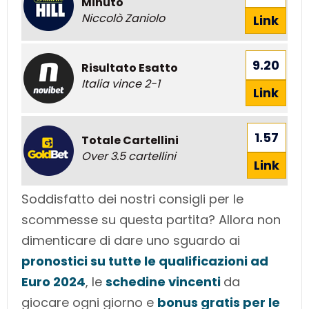
Minuto
Niccolò Zaniolo
Link
9.20
Risultato Esatto
Italia vince 2-1
Link
1.57
Totale Cartellini
Over 3.5 cartellini
Link
Soddisfatto dei nostri consigli per le
scommesse su questa partita? Allora non
dimenticare di dare uno sguardo ai
pronostici su tutte le qualificazioni ad
Euro 2024
, le
schedine vincenti
da
giocare ogni giorno e
bonus gratis per le