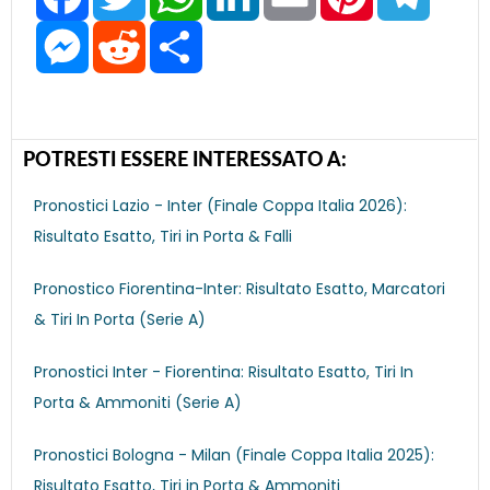
c
i
a
n
a
n
l
e
M
t
R
t
S
k
i
t
e
b
e
t
e
s
h
e
l
e
g
o
s
e
d
A
a
d
r
r
o
s
r
d
p
r
I
e
a
k
e
i
p
e
n
s
m
n
t
t
g
e
POTRESTI ESSERE INTERESSATO A:
r
Pronostici Lazio - Inter (Finale Coppa Italia 2026):
Risultato Esatto, Tiri in Porta & Falli
Pronostico Fiorentina-Inter: Risultato Esatto, Marcatori
& Tiri In Porta (Serie A)
Pronostici Inter - Fiorentina: Risultato Esatto, Tiri In
Porta & Ammoniti (Serie A)
Pronostici Bologna - Milan (Finale Coppa Italia 2025):
Risultato Esatto, Tiri in Porta & Ammoniti