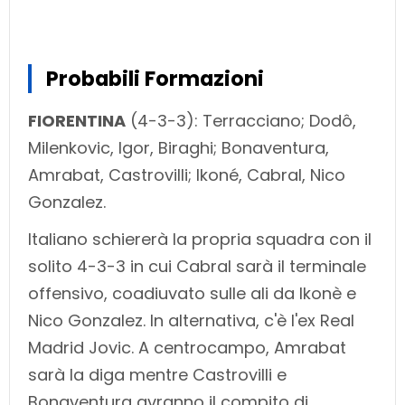
Probabili Formazioni
FIORENTINA
(4-3-3): Terracciano; Dodô,
Milenkovic, Igor, Biraghi; Bonaventura,
Amrabat, Castrovilli; Ikoné, Cabral, Nico
Gonzalez.
Italiano schiererà la propria squadra con il
solito 4-3-3 in cui Cabral sarà il terminale
offensivo, coadiuvato sulle ali da Ikonè e
Nico Gonzalez. In alternativa, c'è l'ex Real
Madrid Jovic. A centrocampo, Amrabat
sarà la diga mentre Castrovilli e
Bonaventura avranno il compito di