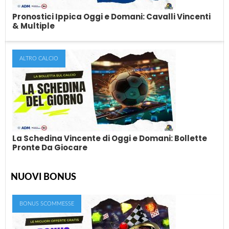
Pronostici Ippica Oggi e Domani: Cavalli Vincenti
& Multiple
ALTRO CALCIO
Pronostici Ippica Oggi e Domani: Cavalli
Vincenti & Multiple
Ogni giorno, in questo articolo, troverai i nostri pronostici sulle
corse dei cavalli nazionali ed...
La Schedina Vincente di Oggi e Domani: Bollette
Pronte Da Giocare
NUOVI BONUS
La Schedina Vincente di Oggi e Domani:
Bollette Pronte Da Giocare
BONUS SCOMMESSE
Giocare le schedine è uno degli hobby preferiti degli italiani.
Molti scommettitori sono costantemente in...