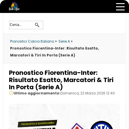
Pronostici Calcio Italiano
>
Serie A
>
Pronostico Fiorentina-Inter: Risultato Esatto,
Marcatori & Tiri In Porta (Serie A)
Pronostico Fiorentina-Inter:
Risultato Esatto, Marcatori & Tiri
In Porta (Serie A)
Ultimo aggiornamento:
Domenica, 22 Marzo 2026 12:40