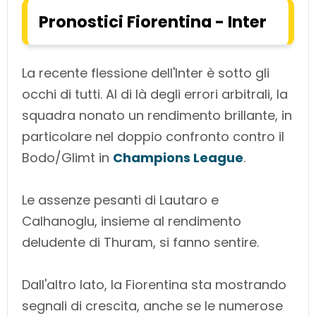
Pronostici Fiorentina - Inter
La recente flessione dell'Inter è sotto gli
occhi di tutti. Al di là degli errori arbitrali, la
squadra nonato un rendimento brillante, in
particolare nel doppio confronto contro il
Bodo/Glimt in
Champions League
.
Le assenze pesanti di Lautaro e
Calhanoglu, insieme al rendimento
deludente di Thuram, si fanno sentire.
Dall'altro lato, la Fiorentina sta mostrando
segnali di crescita, anche se le numerose