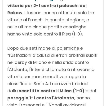
vittorie per 2-1 contro i polacchi del
Rakow
. I toscani hanno ottenuto solo tre
vittorie al Franchi in questa stagione, e
nelle ultime cinque partite casalinghe
hanno vinto solo contro il Pisa (1-0).
Dopo due settimane di polemiche e
frustrazioni a causa di errori arbitrali subiti
nel derby di Milano e nella sfida contro
l'Atalanta, l'Inter è chiamata a ritrovare la
vittoria per mantenere il vantaggio in
classifica di Serie A. I nerazzurri, reduci
dalla
sconfitta contro il Milan (1-0)
e dal
pareggio 1-1 contro l'Atalanta
, hanno
visto i rossoneri e il Napoli avvicinarsi