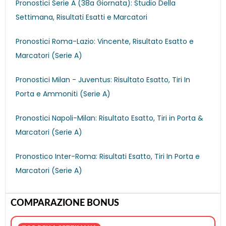
Pronostici Serie A (38a Giornata): Studio Della
Settimana, Risultati Esatti e Marcatori
Pronostici Roma-Lazio: Vincente, Risultato Esatto e
Marcatori (Serie A)
Pronostici Milan - Juventus: Risultato Esatto, Tiri In
Porta e Ammoniti (Serie A)
Pronostici Napoli-Milan: Risultato Esatto, Tiri in Porta &
Marcatori (Serie A)
Pronostico Inter-Roma: Risultati Esatto, Tiri In Porta e
Marcatori (Serie A)
COMPARAZIONE BONUS