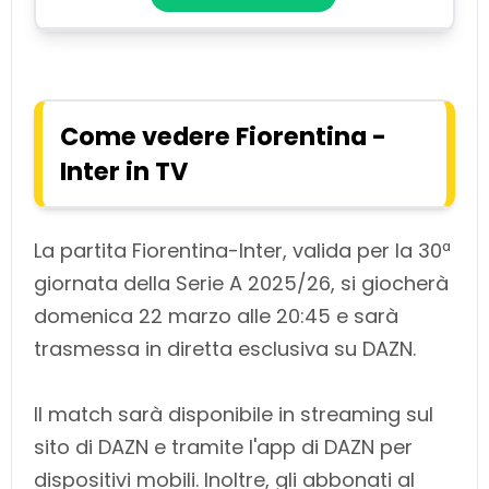
Come vedere Fiorentina -
Inter in TV
La partita Fiorentina-Inter, valida per la 30ª
giornata della Serie A 2025/26, si giocherà
domenica 22 marzo alle 20:45 e sarà
trasmessa in diretta esclusiva su DAZN.
Il match sarà disponibile in streaming sul
sito di DAZN e tramite l'app di DAZN per
dispositivi mobili. Inoltre, gli abbonati al