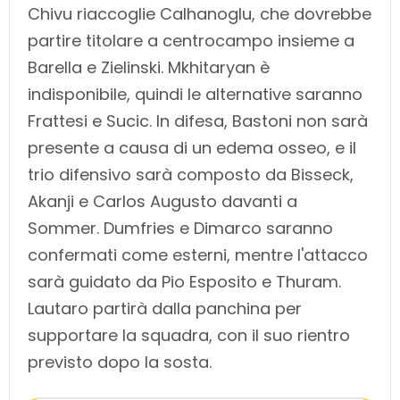
Chivu riaccoglie Calhanoglu, che dovrebbe
partire titolare a centrocampo insieme a
Barella e Zielinski. Mkhitaryan è
indisponibile, quindi le alternative saranno
Frattesi e Sucic. In difesa, Bastoni non sarà
presente a causa di un edema osseo, e il
trio difensivo sarà composto da Bisseck,
Akanji e Carlos Augusto davanti a
Sommer. Dumfries e Dimarco saranno
confermati come esterni, mentre l'attacco
sarà guidato da Pio Esposito e Thuram.
Lautaro partirà dalla panchina per
supportare la squadra, con il suo rientro
previsto dopo la sosta.