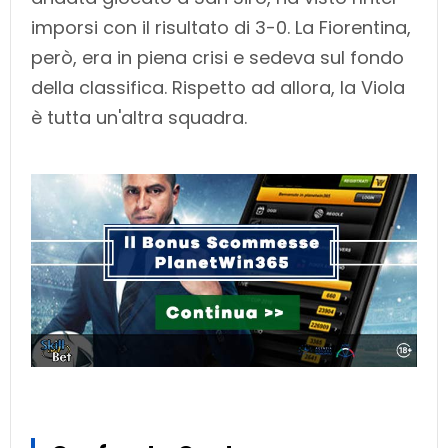
imporsi con il risultato di 3-0. La Fiorentina,
però, era in piena crisi e sedeva sul fondo
della classifica. Rispetto ad allora, la Viola
è tutta un'altra squadra.