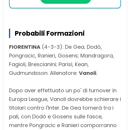
Probabili Formazioni
FIORENTINA
(4-3-3): De Gea; Dodò,
Pongracic, Ranieri, Gosens; Mandragora,
Fagioli, Brescianini; Parisi, Kean,
Gudmundsson. Allenatore:
Vanoli
.
Dopo aver effettuato un po' di turnover in
Europa League, Vanoli dovrebbe schierare i
titolari contro l'Inter. De Gea tornerà tra i
pali, con Dodò e Gosens sulle fasce,
mentre Pongracic e Ranieri comporranno