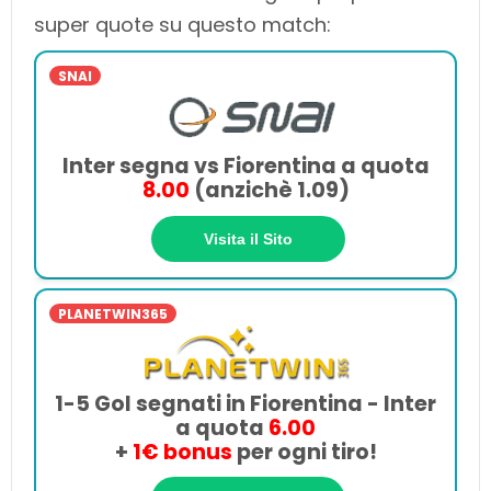
super quote su questo match:
SNAI
Inter segna vs Fiorentina a quota
8.00
(anzichè 1.09)
Visita il Sito
PLANETWIN365
1-5 Gol segnati in Fiorentina - Inter
a quota
6.00
+
1€ bonus
per ogni tiro!