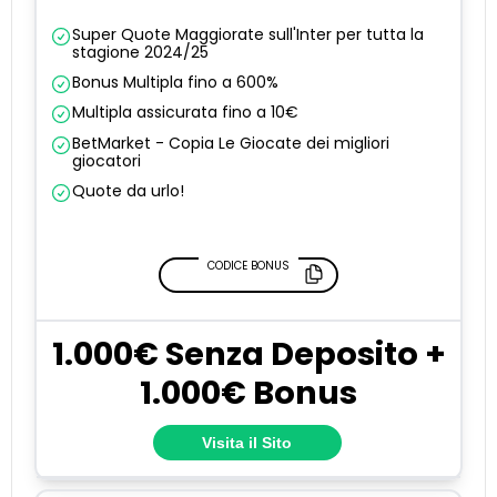
Super Quote Maggiorate sull'Inter per tutta la
stagione 2024/25
Bonus Multipla fino a 600%
Multipla assicurata fino a 10€
BetMarket - Copia Le Giocate dei migliori
giocatori
Quote da urlo!
CODICE BONUS
1.000€ Senza Deposito +
1.000€ Bonus
Visita il Sito