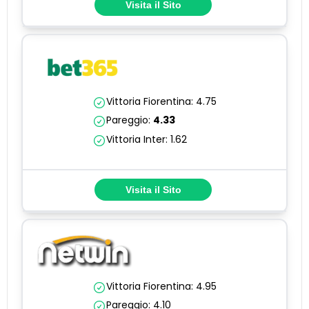
Visita il Sito
Vittoria Fiorentina: 4.75
Pareggio:
4.33
Vittoria Inter: 1.62
Visita il Sito
Vittoria Fiorentina: 4.95
Pareggio: 4.10