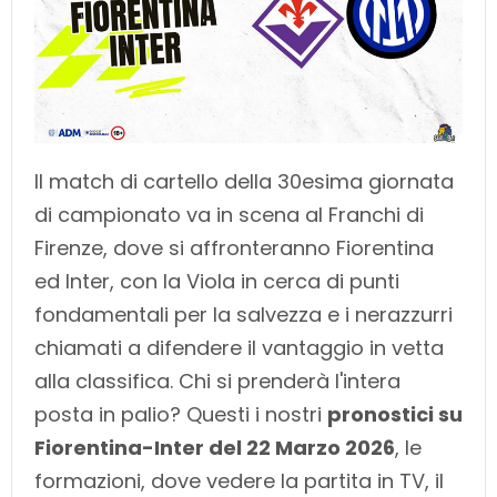
Il match di cartello della 30esima giornata
di campionato va in scena al Franchi di
Firenze, dove si affronteranno Fiorentina
ed Inter, con la Viola in cerca di punti
fondamentali per la salvezza e i nerazzurri
chiamati a difendere il vantaggio in vetta
alla classifica. Chi si prenderà l'intera
posta in palio? Questi i nostri
pronostici su
Fiorentina-Inter del 22 Marzo 2026
, le
formazioni, dove vedere la partita in TV, il