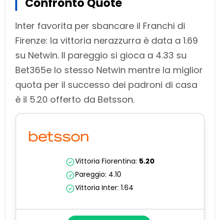
Confronto Quote
Inter favorita per sbancare il Franchi di
Firenze: la vittoria nerazzurra è data a 1.69
su Netwin. Il pareggio si gioca a 4.33 su
Bet365e lo stesso Netwin mentre la miglior
quota per il successo dei padroni di casa
è il 5.20 offerto da Betsson.
Vittoria Fiorentina:
5.20
Pareggio: 4.10
Vittoria Inter: 1.64