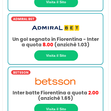
Visita il Sito
ADMIRAL BET
Un gol segnato in Fiorentina - Inter
a quota
8.00
(anzichè 1.03)
Visita il Sito
BETSSON
Inter batte Fiorentina a quota
2.00
(anzichè 1.65)
Visita il Sito