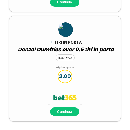
Continua
TIRI IN PORTA
Denzel Dumfries over 0.5 tiri in porta
Each Way
Miglior Quota
2.00
Continua