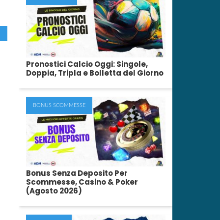
Pronostici Calcio Oggi: Singole,
Doppia, Tripla e Bolletta del Giorno
BONUS SCOMMESSE
Pronostici Calcio Oggi:
Singole, Doppia, Tripla e
Bolletta del Giorno
In cerca di pronostici sul calcio
di oggi? Il team di esperti di
SkillAndBet pubblica...
Bonus Senza Deposito Per
Scommesse, Casino & Poker
(Agosto 2026)