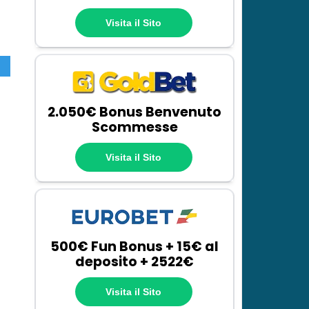
Visita il Sito
2.050€ Bonus Benvenuto
Scommesse
Visita il Sito
500€ Fun Bonus + 15€ al
deposito + 2522€
Visita il Sito