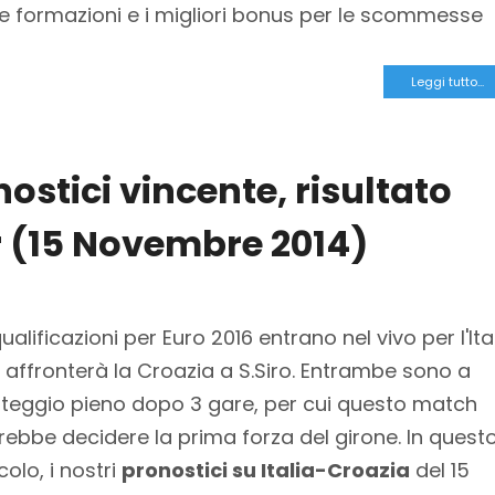
e, le formazioni e i migliori bonus per le scommesse
Leggi tutto...
nostici vincente, risultato
r (15 Novembre 2014)
qualificazioni per Euro 2016 entrano nel vivo per l'Ita
 affronterà la Croazia a S.Siro. Entrambe sono a
teggio pieno dopo 3 gare, per cui questo match
rebbe decidere la prima forza del girone. In quest
colo, i nostri
pronostici su Italia-Croazia
del 15