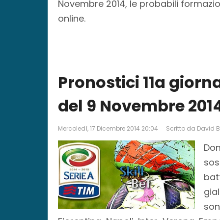
Novembre 2014, le probabili formazio
online.
Pronostici 11a giorna
del 9 Novembre 201
Mercoledì, 17 Dicembre 2014 20:04
Scritto da David B
Dom
sos
bat
gia
son