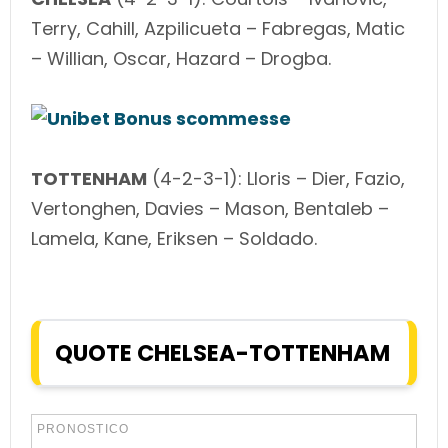
Terry, Cahill, Azpilicueta – Fabregas, Matic
– Willian, Oscar, Hazard – Drogba.
TOTTENHAM
(4-2-3-1): Lloris – Dier, Fazio,
Vertonghen, Davies – Mason, Bentaleb –
Lamela, Kane, Eriksen – Soldado.
QUOTE CHELSEA-TOTTENHAM
PRONOSTICO