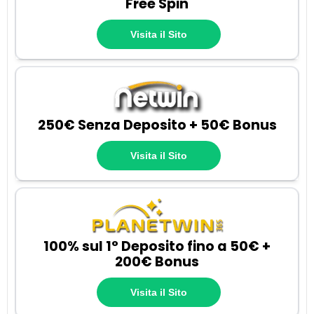
Free Spin
Visita il Sito
250€ Senza Deposito + 50€ Bonus
Visita il Sito
100% sul 1° Deposito fino a 50€ +
200€ Bonus
Visita il Sito