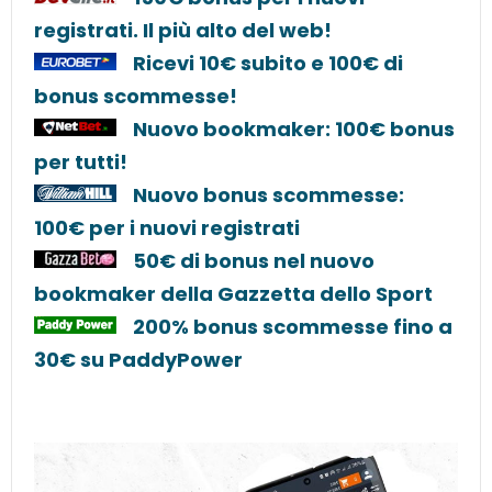
registrati. Il più alto del web!
Ricevi 10€ subito e 100€ di
bonus scommesse!
Nuovo bookmaker: 100€ bonus
per tutti!
Nuovo bonus scommesse:
100€ per i nuovi registrati
50€ di bonus nel nuovo
bookmaker della Gazzetta dello Sport
200% bonus scommesse fino a
30€ su PaddyPower