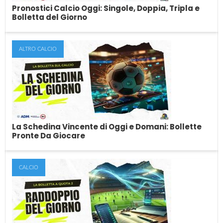
Pronostici Calcio Oggi: Singole, Doppia, Tripla e
Bolletta del Giorno
ALTRO CALCIO
Pronostici Calcio Oggi: Singole, Doppia,
Tripla e Bolletta del Giorno
In cerca di pronostici sul calcio di oggi? Il team di esperti di
SkillAndBet pubblica...
La Schedina Vincente di Oggi e Domani: Bollette
Pronte Da Giocare
CALCIO
La Schedina Vincente di Oggi e Domani:
Bollette Pronte Da Giocare
Giocare le schedine è uno degli hobby preferiti degli italiani.
Molti scommettitori sono costantemente in...