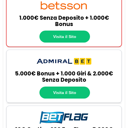
1.000€ Senza Deposito + 1.000€
Bonus
Visita il Sito
5.000€ Bonus + 1.000 Giri & 2.000€
Senza Deposito
Visita il Sito