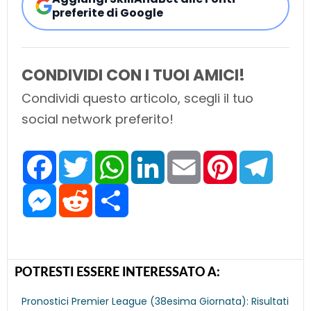
preferite di Google
CONDIVIDI CON I TUOI AMICI!
Condividi questo articolo, scegli il tuo
social network preferito!
F
T
W
L
E
P
T
a
w
h
i
m
i
e
c
i
a
n
a
n
l
e
M
t
R
t
S
k
i
t
e
b
e
t
e
s
h
e
l
e
g
o
s
e
d
A
a
d
r
r
o
s
r
d
p
r
I
e
a
k
e
i
p
e
n
s
m
n
t
t
g
e
POTRESTI ESSERE INTERESSATO A:
r
Pronostici Premier League (38esima Giornata): Risultati