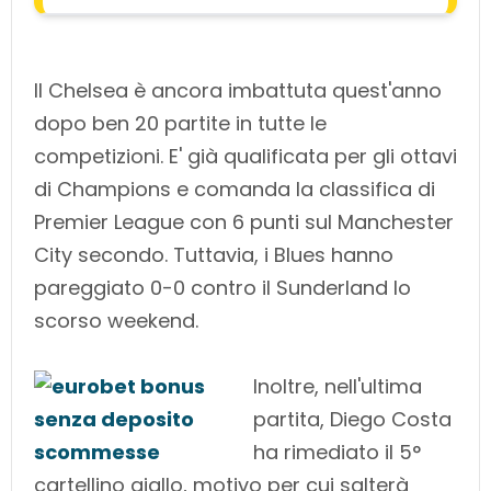
Il Chelsea è ancora imbattuta quest'anno
dopo ben 20 partite in tutte le
competizioni. E' già qualificata per gli ottavi
di Champions e comanda la classifica di
Premier League con 6 punti sul Manchester
City secondo. Tuttavia, i Blues hanno
pareggiato 0-0 contro il Sunderland lo
scorso weekend.
Inoltre, nell'ultima
partita, Diego Costa
ha rimediato il 5°
cartellino giallo, motivo per cui salterà