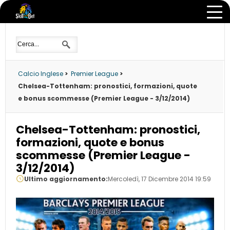
Calcio Inglese
>
Premier League
>
Chelsea-Tottenham: pronostici, formazioni, quote
e bonus scommesse (Premier League - 3/12/2014)
Chelsea-Tottenham: pronostici,
formazioni, quote e bonus
scommesse (Premier League -
3/12/2014)
Ultimo aggiornamento:
Mercoledì, 17 Dicembre 2014 19:59