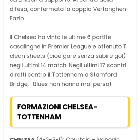
difesa, confermata la coppia Vertonghen-
Fazio.
Il Chelsea ha vinto le ultime 6 partite
casalinghe in Premier League e ottenuto 11
clean sheets (cioè gare senza subire gol)
negli ultimi 14 match. Negli ultimi 17 scontri
diretti contro il Tottenham a Stamford
Bridge, i Blues non hanno mai perso!
FORMAZIONI CHELSEA-
TOTTENHAM
CHELSEA
(4-2-3-1): Courtois – Ivanovic,