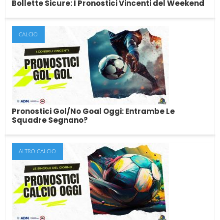
Bollette Sicure: I Pronostici Vincenti del Weekend
CALCIO
Bollette Sicure: I Pronostici Vincenti del
Weekend
In cerca di pronostici per il weekend di calcio? Skillandbet ha
selezionato per te le...
Pronostici Gol/No Goal Oggi: Entrambe Le
Squadre Segnano?
ALTRO CALCIO
Pronostici Gol/No Goal Oggi: Entrambe Le
Squadre Segnano?
Gli esperti pronosticatori di Skillandbet ti propongono ogni
giorno i migliori consigli sulle scommesse Goal/No...