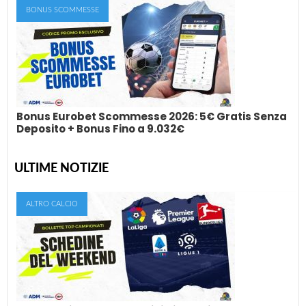
BONUS SCOMMESSE
Bonus Stake.it: 52€ Senza Deposito + Fino a
2.000€ Gratis
Il bonus Stake.it è una delle promozioni casino più interessanti
tra quelle disponibili per i...
Bonus Eurobet Scommesse 2026: 5€ Gratis Senza
Deposito + Bonus Fino a 9.032€
ULTIME NOTIZIE
Bonus Eurobet Scommesse 2026: 5€ Gratis
Senza Deposito + Bonus Fino a 9.032€
ALTRO CALCIO
Se stai cercando il nuovo bonus Eurobet scommesse
aggiornato, oggi l’offerta più interessante è quella che...