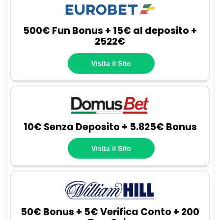
500€ Fun Bonus + 15€ al deposito +
2522€
Visita il Sito
10€ Senza Deposito + 5.825€ Bonus
Visita il Sito
50€ Bonus + 5€ Verifica Conto + 200