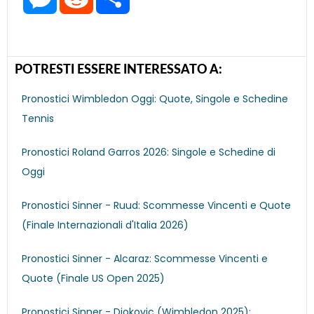
o
s
e
d
A
a
d
r
r
o
s
r
d
p
r
I
e
a
k
e
i
p
e
n
s
m
n
t
t
g
e
POTRESTI ESSERE INTERESSATO A:
r
Pronostici Wimbledon Oggi: Quote, Singole e Schedine
Tennis
Pronostici Roland Garros 2026: Singole e Schedine di
Oggi
Pronostici Sinner - Ruud: Scommesse Vincenti e Quote
(Finale Internazionali d'Italia 2026)
Pronostici Sinner - Alcaraz: Scommesse Vincenti e
Quote (Finale US Open 2025)
Pronostici Sinner - Djokovic (Wimbledon 2025):