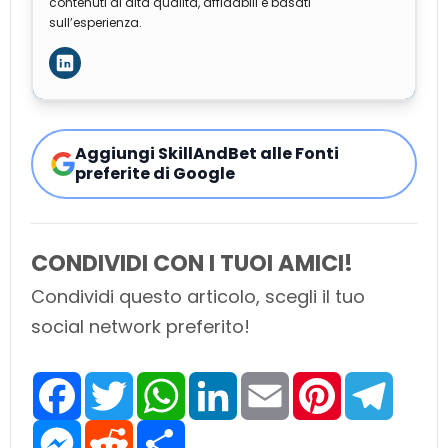
contenuti di alta qualità, affidabili e basati
sull’esperienza.
Aggiungi SkillAndBet alle Fonti
preferite di Google
CONDIVIDI CON I TUOI AMICI!
Condividi questo articolo, scegli il tuo
social network preferito!
F
T
W
L
E
P
T
a
w
h
i
m
i
e
c
i
a
n
a
n
l
e
M
t
R
t
S
k
i
t
e
b
e
t
e
s
h
e
l
e
g