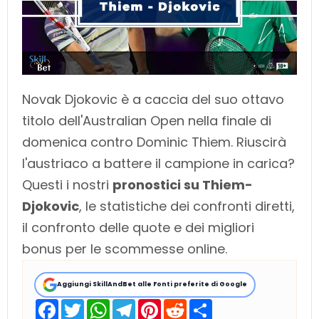
Novak Djokovic è a caccia del suo ottavo
titolo dell'Australian Open nella finale di
domenica contro Dominic Thiem. Riuscirà
l'austriaco a battere il campione in carica?
Questi i nostri
pronostici su Thiem-
Djokovic
, le statistiche dei confronti diretti,
il confronto delle quote e dei migliori
bonus per le scommesse online.
Aggiungi SkillAndBet alle Fonti preferite di Google
F
T
W
T
P
R
S
a
w
h
e
i
e
h