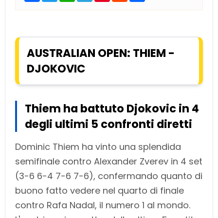
c
i
a
l
n
d
a
e
t
t
e
t
d
r
b
t
s
g
e
i
e
o
e
A
r
r
t
o
r
p
a
e
k
p
m
s
AUSTRALIAN OPEN: THIEM -
t
DJOKOVIC
Thiem ha battuto Djokovic in 4
degli ultimi 5 confronti diretti
Dominic Thiem ha vinto una splendida
semifinale contro Alexander Zverev in 4 set
(3-6 6-4 7-6 7-6), confermando quanto di
buono fatto vedere nel quarto di finale
contro Rafa Nadal, il numero 1 al mondo.