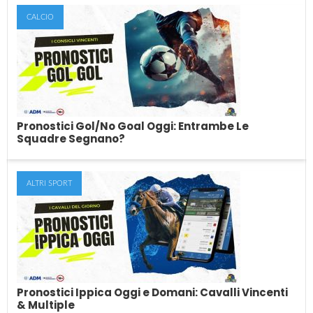
CALCIO
Pronostici Calcio Oggi: Singole, Doppia,
Tripla e Bolletta del Giorno
In cerca di pronostici sul calcio di oggi? Il team di esperti di
SkillAndBet pubblica...
Pronostici Gol/No Goal Oggi: Entrambe Le
Squadre Segnano?
ALTRI SPORT
Pronostici Gol/No Goal Oggi: Entrambe Le
Squadre Segnano?
Gli esperti pronosticatori di Skillandbet ti propongono ogni
giorno i migliori consigli sulle scommesse Goal/No...
Pronostici Ippica Oggi e Domani: Cavalli Vincenti
& Multiple