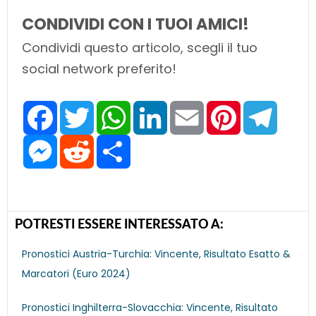
CONDIVIDI CON I TUOI AMICI!
Condividi questo articolo, scegli il tuo
social network preferito!
F
T
W
L
E
P
T
a
w
h
i
m
i
e
c
i
a
n
a
n
l
e
M
t
R
t
S
k
i
t
e
b
e
t
e
s
h
e
l
e
g
o
s
e
d
A
a
d
r
r
o
s
r
d
p
r
I
e
a
k
e
i
p
e
n
s
m
n
t
t
g
e
POTRESTI ESSERE INTERESSATO A:
r
Pronostici Austria-Turchia: Vincente, Risultato Esatto &
Marcatori (Euro 2024)
Pronostici Inghilterra-Slovacchia: Vincente, Risultato