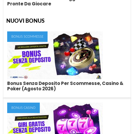
Pronte Da Giocare
NUOVI BONUS
La Schedina Vincente di Oggi e Domani:
Bollette Pronte Da Giocare
BONUS SCOMMESSE
Giocare le schedine è uno degli hobby preferiti degli italiani.
Molti scommettitori sono costantemente in...
Bonus Senza Deposito Per Scommesse, Casino &
Poker (Agosto 2026)
BONUS CASINO
Bonus Senza Deposito Per Scommesse,
Casino & Poker (Agosto 2026)
Le migliori offerte di bonus senza deposito per le scommesse, il
casino, le slot ed...