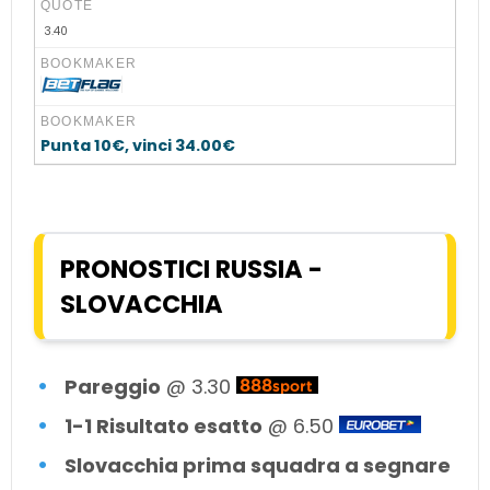
QUOTE
3.40
BOOKMAKER
BOOKMAKER
Punta 10€, vinci 34.00€
PRONOSTICI RUSSIA -
SLOVACCHIA
Pareggio
@ 3.30
1-1 Risultato esatto
@ 6.50
Slovacchia prima squadra a segnare