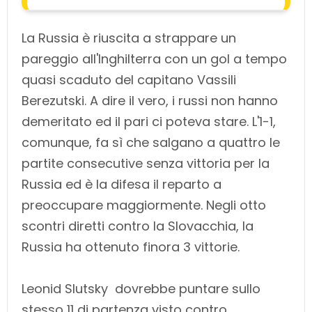
La Russia è riuscita a strappare un
pareggio all'Inghilterra con un gol a tempo
quasi scaduto del capitano Vassili
Berezutski. A dire il vero, i russi non hanno
demeritato ed il pari ci poteva stare. L'1-1,
comunque, fa sì che salgano a quattro le
partite consecutive senza vittoria per la
Russia ed è la difesa il reparto a
preoccupare maggiormente. Negli otto
scontri diretti contro la Slovacchia, la
Russia ha ottenuto finora 3 vittorie.
Leonid Slutsky dovrebbe puntare sullo
stesso 11 di partenza visto contro