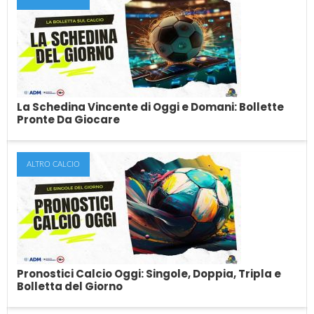
Il Raddoppio del Giorno
Il sistema del raddoppio è uno dei metodo più semplici, quanto
efficaci, per scommettere sullo...
La Schedina Vincente di Oggi e Domani: Bollette
Pronte Da Giocare
ALTRO CALCIO
La Schedina Vincente di Oggi e Domani:
Bollette Pronte Da Giocare
Giocare le schedine è uno degli hobby preferiti degli italiani.
Molti scommettitori sono costantemente in...
Pronostici Calcio Oggi: Singole, Doppia, Tripla e
Bolletta del Giorno