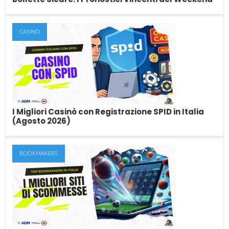
CASINO
Bollette Sicure: I Pronostici Vincenti del
Weekend
In cerca di pronostici per il weekend di calcio? Skillandbet ha
selezionato per te le...
I Migliori Casinò con Registrazione SPID in Italia
(Agosto 2026)
BOOKMAKERS
I Migliori Casinò con Registrazione SPID in
Italia (Agosto 2026)
Nel mondo digitale di oggi, la sicurezza e la facilità di accesso
sono elementi cruciali...