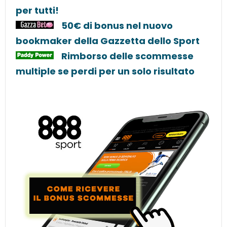
per tutti!
50€ di bonus nel nuovo
bookmaker della Gazzetta dello Sport
Rimborso delle scommesse
multiple se perdi per un solo risultato