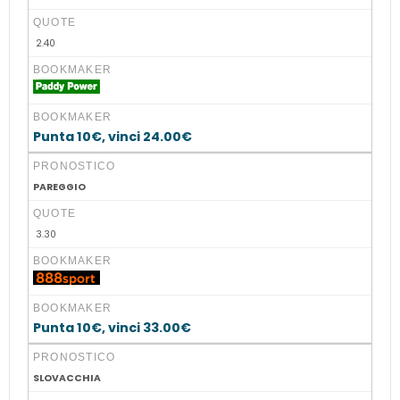
QUOTE
2.40
BOOKMAKER
BOOKMAKER
Punta 10€, vinci 24.00€
PRONOSTICO
PAREGGIO
QUOTE
3.30
BOOKMAKER
BOOKMAKER
Punta 10€, vinci 33.00€
PRONOSTICO
SLOVACCHIA