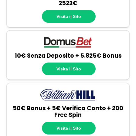
2522€
Visita il Sito
10€ Senza Deposito + 5.825€ Bonus
Visita il Sito
50€ Bonus + 5€ Verifica Conto + 200
Free Spin
Visita il Sito