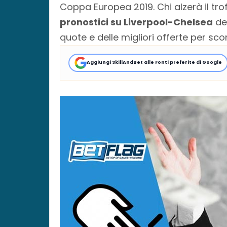
Coppa Europea 2019. Chi alzerà il trofe
pronostici su Liverpool-Chelsea
del
quote e delle migliori offerte per sc
Aggiungi SkillAndBet alle Fonti preferite di Google