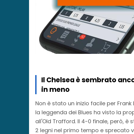
Il Chelsea è sembrato anco
in meno
Non è stato un inizio facile per Frank
la leggenda dei Blues ha visto la pro
all'Old Trafford. Il 4-0 finale, però, 
2 legni nel primo tempo e sprecato v