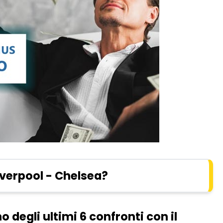
Liverpool - Chelsea?
no degli ultimi 6 confronti con il