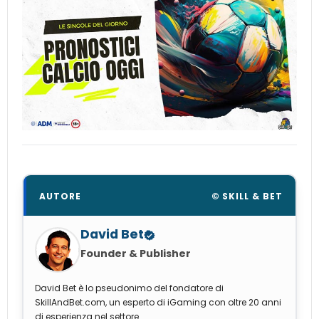
AUTORE
© SKILL & BET
David Bet
Founder & Publisher
David Bet è lo pseudonimo del fondatore di
SkillAndBet.com, un esperto di iGaming con oltre 20 anni
di esperienza nel settore.