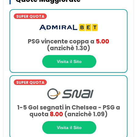
SUPER QUOTA
PSG vincente coppa a
5.00
(anzichè 1.30)
Visita il Sito
SUPER QUOTA
1-5 Gol segnati in Chelsea - PSG a
quota
8.00
(anzichè 1.09)
Visita il Sito