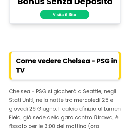
Bonus Senza Deposito
Visita il Sito
Come vedere Chelsea - PSG in
TV
Chelsea - PSG si giocherà a Seattle, negli
Stati Uniti, nella notte tra mercoledì 25 e
giovedi 26 Giugno. Il calcio d'inizio al Lumen
Field, già sede della gara contro l'Urawa, è
fissato per le 3:00 del mattino (ora