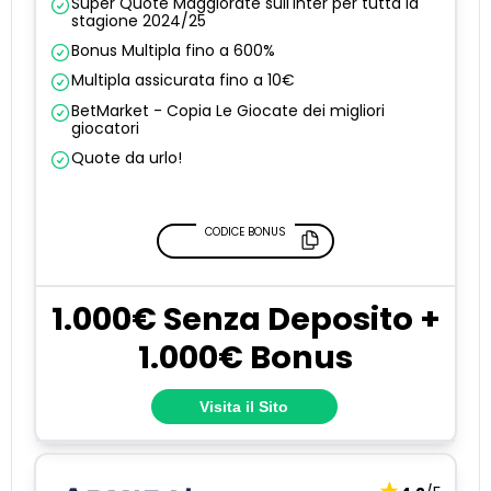
Super Quote Maggiorate sull'Inter per tutta la
stagione 2024/25
Bonus Multipla fino a 600%
Multipla assicurata fino a 10€
BetMarket - Copia Le Giocate dei migliori
giocatori
Quote da urlo!
CODICE BONUS
1.000€ Senza Deposito +
1.000€ Bonus
Visita il Sito