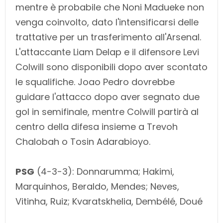
mentre è probabile che Noni Madueke non
venga coinvolto, dato l'intensificarsi delle
trattative per un trasferimento all'Arsenal.
L'attaccante Liam Delap e il difensore Levi
Colwill sono disponibili dopo aver scontato
le squalifiche. Joao Pedro dovrebbe
guidare l'attacco dopo aver segnato due
gol in semifinale, mentre Colwill partirà al
centro della difesa insieme a Trevoh
Chalobah o Tosin Adarabioyo.
PSG
(4-3-3): Donnarumma; Hakimi,
Marquinhos, Beraldo, Mendes; Neves,
Vitinha, Ruiz; Kvaratskhelia, Dembélé, Doué