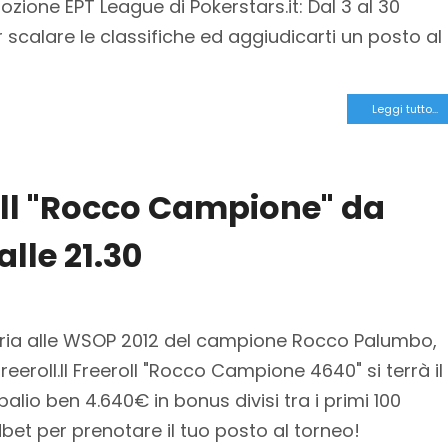
zione EPT League di Pokerstars.it: Dal 3 al 30
 scalare le classifiche ed aggiudicarti un posto al
Leggi tutto...
oll "Rocco Campione" da
alle 21.30
toria alle WSOP 2012 del campione Rocco Palumbo,
eeroll.Il Freeroll "Rocco Campione 4640" si terrà il
 palio ben 4.640€ in bonus divisi tra i primi 100
ndbet per prenotare il tuo posto al torneo!