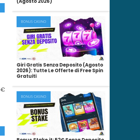
(Agosto 2026)
BONUS CASINO
Bonus Senza Deposito Per
Scommesse, Casino & Poker
(Agosto 2026)
Le migliori offerte di bonus
senza deposito per le
scommesse, il casino, le slot
Giri Gratis Senza Deposito (Agosto
ed...
2026): Tutte Le Offerte di Free Spin
Gratuiti
0€
BONUS CASINO
Giri Gratis Senza Deposito
(Agosto 2026): Tutte Le
Offerte di Free Spin Gratuiti
Immagina di entrare in un
casinò online e ricevere un
bonus di benvenuto sotto
Bonus Stake.it: 52€ Senza Deposito