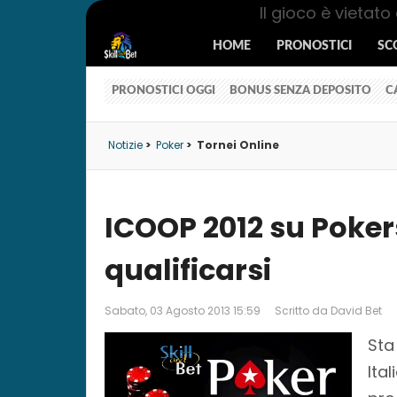
Il gioco è vietat
HOME
PRONOSTICI
SC
PRONOSTICI OGGI
BONUS SENZA DEPOSITO
C
Notizie
>
Poker
>
Tornei Online
ICOOP 2012 su Poker
qualificarsi
Sabato, 03 Agosto 2013 15:59
Scritto da David Bet
Sta 
Ita