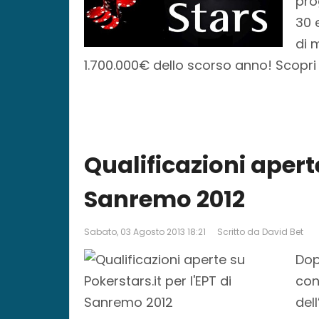
pro
30 
di 
1.700.000€ dello scorso anno! Scopri 
Qualificazioni aperte
Sanremo 2012
Sabato, 03 Agosto 2013 18:21
Scritto da David Bet
Dop
con
del