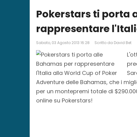
Pokerstars ti porta
rappresentare l'Ital
Sabato, 03 Agosto 2013 16:28
Scritto da David Bet
L'o
pre
Sar
Adventure delle Bahamas, che i migli
per un montepremi totale di $290.000 
online su Pokerstars!