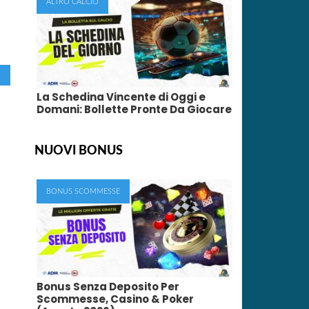
ALTRO CALCIO
Pronostici Ippica Oggi e
Domani: Cavalli Vincenti &
Multiple
Ogni giorno, in questo articolo,
troverai i nostri pronostici sulle
corse dei cavalli nazionali ed...
La Schedina Vincente di Oggi e
Domani: Bollette Pronte Da Giocare
NUOVI BONUS
La Schedina Vincente di Oggi
e Domani: Bollette Pronte Da
BONUS SCOMMESSE
Giocare
Giocare le schedine è uno
degli hobby preferiti degli
italiani. Molti scommettitori
sono costantemente in...
Bonus Senza Deposito Per
Scommesse, Casino & Poker