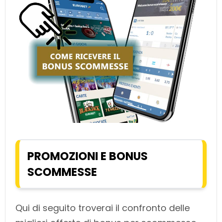
PROMOZIONI E BONUS
SCOMMESSE
Qui di seguito troverai il confronto delle