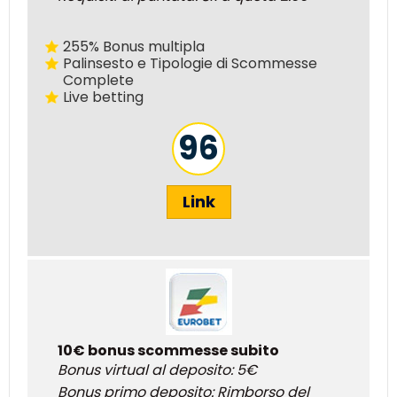
255% Bonus multipla
Palinsesto e Tipologie di Scommesse
Complete
Live betting
96
Link
10€ bonus scommesse subito
Bonus virtual al deposito: 5€
Bonus primo deposito: Rimborso del