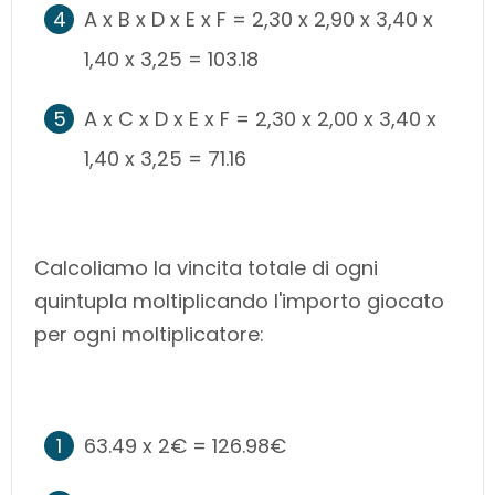
A x B x D x E x F = 2,30 x 2,90 x 3,40 x
1,40 x 3,25 = 103.18
A x C x D x E x F = 2,30 x 2,00 x 3,40 x
1,40 x 3,25 = 71.16
Calcoliamo la vincita totale di ogni
quintupla moltiplicando l'importo giocato
per ogni moltiplicatore:
63.49 x 2€ = 126.98€