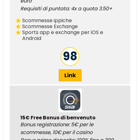
euro
Requisiti di puntata: 4x a quota 3.50+
Scommesse ippiche
Scommesse Exchange
Sports app e exchange per iOS e
Android
98
Link
15€ Free Bonus di benvenuto
Bonus registrazione: 5€ per le
scommesse, 10€ per il casino