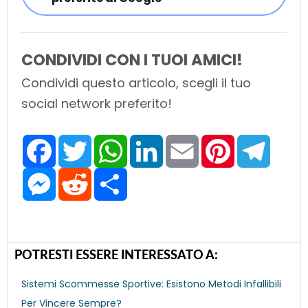
CONDIVIDI CON I TUOI AMICI!
Condividi questo articolo, scegli il tuo
social network preferito!
F
T
W
L
E
P
T
a
w
h
i
m
i
e
c
i
a
n
a
n
l
e
M
t
R
t
S
k
i
t
e
b
e
t
e
s
h
e
l
e
g
o
s
e
d
A
a
d
r
r
o
s
r
d
p
r
I
e
a
k
e
i
p
e
n
s
m
n
t
t
g
e
POTRESTI ESSERE INTERESSATO A:
r
Sistemi Scommesse Sportive: Esistono Metodi Infallibili
Per Vincere Sempre?