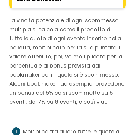
La vincita potenziale di ogni scommessa
multipla si calcola come il prodotto di
tutte le quote di ogni evento inserito nella
bolletta, moltiplicato per la sua puntata. Il
valore ottenuto, poi, va moltiplicato per la
percentuale di bonus prevista dal
bookmaker con il quale si è scommesso.
Alcuni bookmaker, ad esempio, prevedono
un bonus del 5% se si scommette su 5
eventi, del 7% su 6 eventi, e così via...
Moltiplica tra di loro tutte le quote di