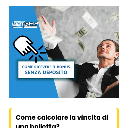
b
t
s
g
e
i
e
o
e
A
r
r
t
o
r
p
a
e
k
p
m
s
t
Come calcolare la vincita di
una bolletta?