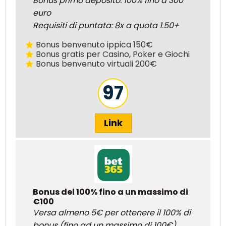
Bonus primo deposito: 100% fino a 300
euro
Requisiti di puntata: 8x a quota 1.50+
Bonus benvenuto ippica 150€
Bonus gratis per Casino, Poker e Giochi
Bonus benvenuto virtuali 200€
97
Link
Bonus del 100% fino a un massimo di
€100
Versa almeno 5€ per ottenere il 100% di
bonus (fino ad un massimo di 100€)