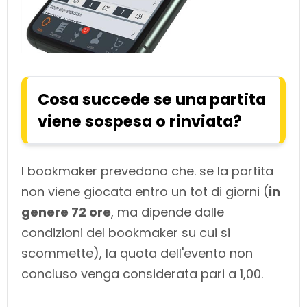
Cosa succede se una partita
viene sospesa o rinviata?
I bookmaker prevedono che. se la partita
non viene giocata entro un tot di giorni (
in
genere 72 ore
, ma dipende dalle
condizioni del bookmaker su cui si
scommette), la quota dell'evento non
concluso venga considerata pari a 1,00.