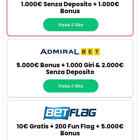
1.000€ Senza Deposito + 1.000€
Bonus
Visita il Sito
5.000€ Bonus + 1.000 Giri & 2.000€
Senza Deposito
Visita il Sito
10€ Gratis + 200 Fun Flag + 5.000€
Bonus