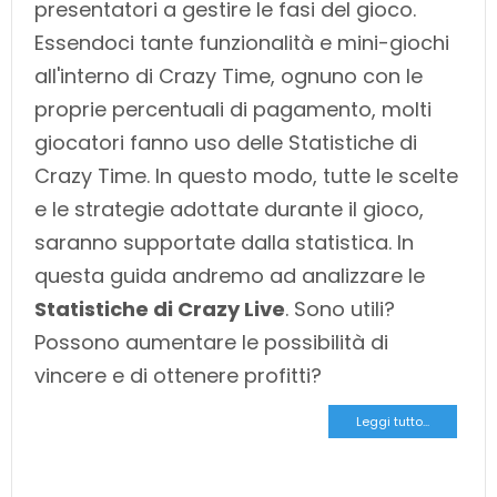
presentatori a gestire le fasi del gioco.
Essendoci tante funzionalità e mini-giochi
all'interno di Crazy Time, ognuno con le
proprie percentuali di pagamento, molti
giocatori fanno uso delle Statistiche di
Crazy Time. In questo modo, tutte le scelte
e le strategie adottate durante il gioco,
saranno supportate dalla statistica. In
questa guida andremo ad analizzare le
Statistiche di Crazy Live
. Sono utili?
Possono aumentare le possibilità di
vincere e di ottenere profitti?
Leggi tutto...