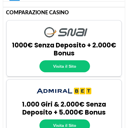
COMPARAZIONE CASINO
1000€ Senza Deposito + 2.000€
Bonus
Visita il Sito
1.000 Giri & 2.000€ Senza
Deposito + 5.000€ Bonus
Visita il Sito