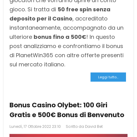
giocatori che vorranno aprire un conto
gioco. Si tratta di
50 free spin senza
deposito per il Casino
, accreditato
instantaneamente, accompagnato da un
ulteriore
bonus fino a 500€
! In questo
post analizziamo e confrontiamo il bonus
di PlanetWin365 con altre offerte presenti
sul mercato italiano.
Leggi tutto...
Bonus Casino Olybet: 100 Giri
Gratis e 500€ Bonus di Benvenuto
Lunedì, 17 Ottobre 2022 23:10
Scritto da David Bet