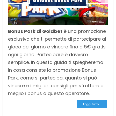
Bonus Park di Goldbet
è una promozione
esclusiva che ti permette di partecipare al
gioco del giorno e vincere fino a 5€ gratis
ogni giorno. Partecipare è davvero
semplice. In questa guida ti spiegheremo
in cosa consiste la promozione Bonus
Park, come si partecipa, quanto si può
vincere e i migliori consigli per sfruttare al
meglio i bonus d questo operatore.
Leggi tutto...