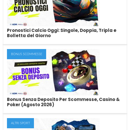
Pronostici Calcio Oggi: Singole, Doppia, Tripla e
Bolletta del Giorno
BONUS SCOMMESSE
Pronostici Calcio Oggi: Singole, Doppia,
Tripla e Bolletta del Giorno
In cerca di pronostici sul calcio di oggi? Il team di esperti di
SkillAndBet pubblica...
Bonus Senza Deposito Per Scommesse, Casino &
Poker (Agosto 2026)
ALTRI SPORT