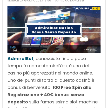
Martedì, 27 Giugno 2023 18:56
Scritto da David Bet
AdmiralBet
, conosciuto fino a poco
tempo fa come AdmiralYes, è uno dei
casino più apprezzati nel mondo online.
Uno dei punti di forza di questo casinò è il
bonus di benvenuto:
100 Free Spin alla
Registrazione + 40€ bonus senza
deposito
sulla famosissima slot machine