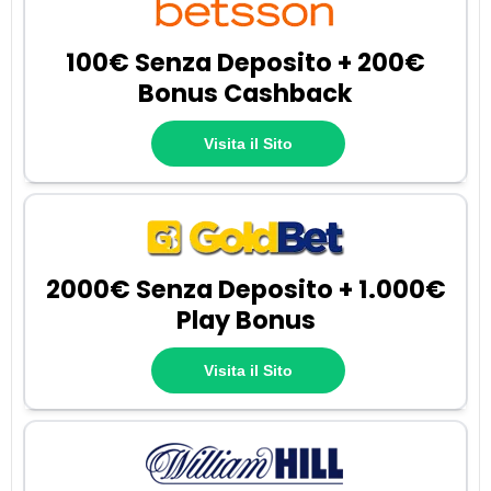
100€ Senza Deposito + 200€
Bonus Cashback
Visita il Sito
2000€ Senza Deposito + 1.000€
Play Bonus
Visita il Sito