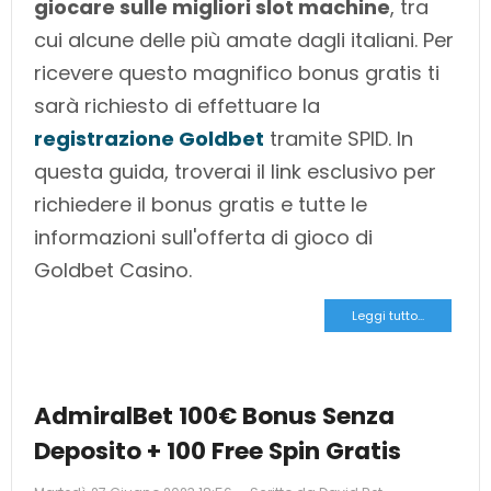
giocare sulle migliori slot machine
, tra
cui alcune delle più amate dagli italiani. Per
ricevere questo magnifico bonus gratis ti
sarà richiesto di effettuare la
registrazione Goldbet
tramite SPID. In
questa guida, troverai il link esclusivo per
richiedere il bonus gratis e tutte le
informazioni sull'offerta di gioco di
Goldbet Casino.
Leggi tutto...
AdmiralBet 100€ Bonus Senza
Deposito + 100 Free Spin Gratis