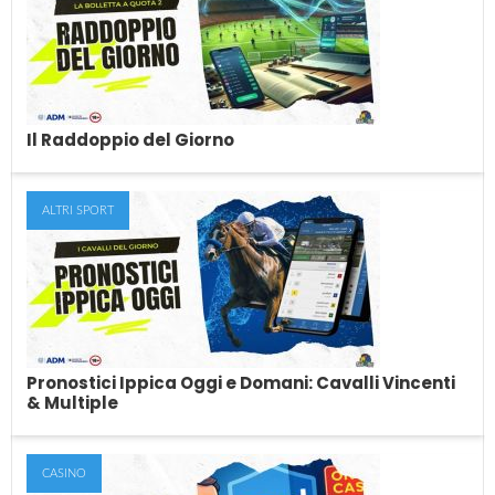
La Schedina Vincente di Oggi e Domani:
Bollette Pronte Da Giocare
Giocare le schedine è uno degli hobby preferiti degli italiani.
Molti scommettitori sono costantemente in...
Il Raddoppio del Giorno
ALTRI SPORT
Il Raddoppio del Giorno
Il sistema del raddoppio è uno dei metodo più semplici, quanto
efficaci, per scommettere sullo...
Pronostici Ippica Oggi e Domani: Cavalli Vincenti
& Multiple
CASINO