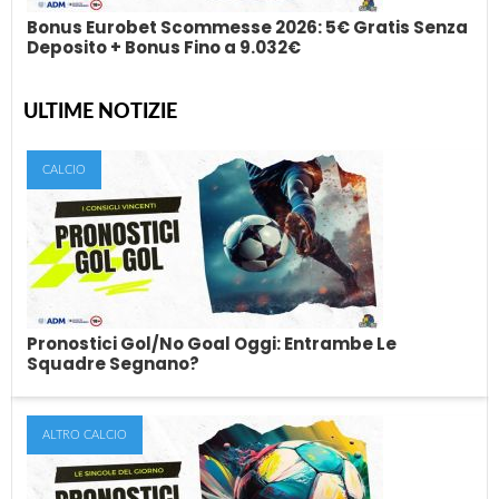
Bonus Eurobet Scommesse 2026: 5€ Gratis Senza
Deposito + Bonus Fino a 9.032€
ULTIME NOTIZIE
Bonus Eurobet Scommesse 2026: 5€ Gratis
Senza Deposito + Bonus Fino a 9.032€
CALCIO
Se stai cercando il nuovo bonus Eurobet scommesse
aggiornato, oggi l’offerta più interessante è quella che...
Pronostici Gol/No Goal Oggi: Entrambe Le
Squadre Segnano?
ALTRO CALCIO
Pronostici Gol/No Goal Oggi: Entrambe Le
Squadre Segnano?