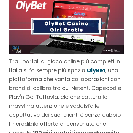
Tra i portali di gioco online più completi in
Italia si fa sempre più spazio
OlyBet
, una
piattaforma che vanta collaborazioni con
brand di calibro tra cui Netent, Capecod e
Play'n Go. Tuttavia, ciò che cattura la
massima attenzione e soddisfa le
aspettative dei suoi clienti è senza dubbio
l'incredibile offerta di benvenuto che
prevede
100 giri gratuiti senza deposito