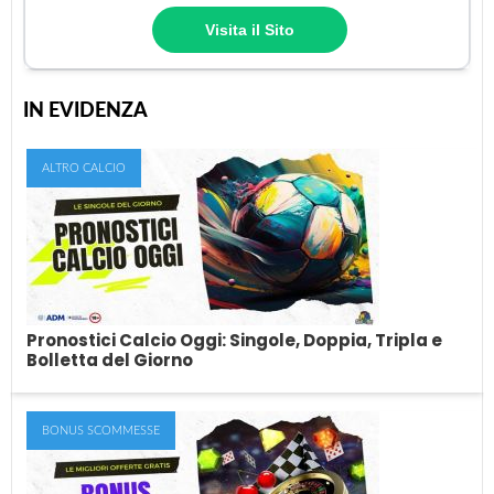
Visita il Sito
IN EVIDENZA
ALTRO CALCIO
Pronostici Calcio Oggi: Singole, Doppia, Tripla e
Bolletta del Giorno
BONUS SCOMMESSE
Pronostici Calcio Oggi: Singole, Doppia,
Tripla e Bolletta del Giorno