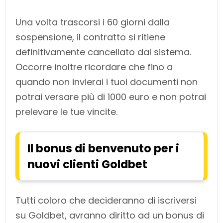
Una volta trascorsi i 60 giorni dalla
sospensione, il contratto si ritiene
definitivamente cancellato dal sistema.
Occorre inoltre ricordare che fino a
quando non invierai i tuoi documenti non
potrai versare più di 1000 euro e non potrai
prelevare le tue vincite.
Il bonus di benvenuto per i
nuovi clienti Goldbet
Tutti coloro che decideranno di iscriversi
su Goldbet, avranno diritto ad un bonus di