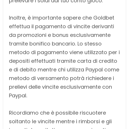
prelevare i soldi dal tuo conto gioco.
Inoltre, è importante sapere che Goldbet
effettua il pagamento di vincite derivanti
da promozioni e bonus esclusivamente
tramite bonifico bancario. Lo stesso
metodo di pagamento viene utilizzato per i
depositi effettuati tramite carta di credito
e di debito mentre chi utilizza Paypal come
metodo di versamento potrà richiedere i
prelievi delle vincite esclusivamente con
Paypal.
Ricordiamo che è possibile riscuotere
soltanto le vincite mentre i rimborsi e gli