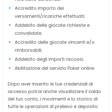
Accredito importo dei
versamenti/ricariche effettuati;
Addebito delle giocate richieste e
convalidate;
Accredito delle giocate vincenti e/o
rimborsabili;
Addebito degli importi riscossi;
Abilitazione del servizio Poker online
Dopo aver inserito le tue credenziali di
accesso potrai anche visualizzare il saldo
del tuo conto, i movimenti e lo storico di
tutte le operazioni di prelievo e deposito