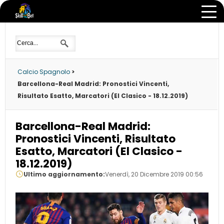
Calcio Spagnolo
>
Barcellona-Real Madrid: Pronostici Vincenti,
Risultato Esatto, Marcatori (El Clasico - 18.12.2019)
Barcellona-Real Madrid:
Pronostici Vincenti, Risultato
Esatto, Marcatori (El Clasico -
18.12.2019)
Ultimo aggiornamento:
Venerdì, 20 Dicembre 2019 00:56