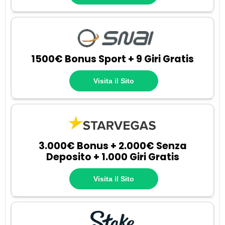
1500€ Bonus Sport + 9 Giri Gratis
Visita il Sito
3.000€ Bonus + 2.000€ Senza
Deposito + 1.000 Giri Gratis
Visita il Sito