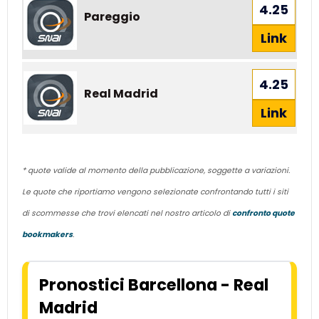
4.25
Pareggio
Link
4.25
Real Madrid
Link
* quote valide al momento della pubblicazione, soggette a variazioni.
Le quote che riportiamo vengono selezionate confrontando tutti i siti
di scommesse che trovi elencati nel nostro articolo di
confronto quote
bookmakers
.
Pronostici Barcellona - Real
Madrid