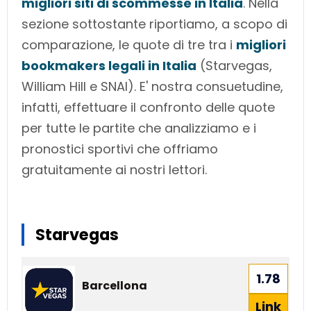
migliori siti di scommesse in Italia
. Nella
sezione sottostante riportiamo, a scopo di
comparazione, le quote di tre tra i
migliori
bookmakers legali in Italia
(Starvegas,
William Hill e SNAI). E' nostra consuetudine,
infatti, effettuare il confronto delle quote
per tutte le partite che analizziamo e i
pronostici sportivi che offriamo
gratuitamente ai nostri lettori.
Starvegas
1.78
Barcellona
Link