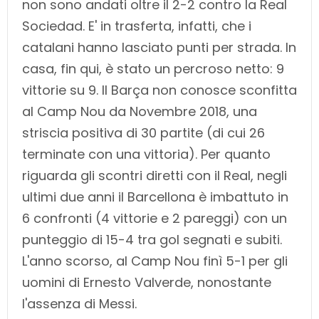
non sono andati oltre il 2-2 contro la Real
Sociedad. E' in trasferta, infatti, che i
catalani hanno lasciato punti per strada. In
casa, fin qui, è stato un percroso netto: 9
vittorie su 9. Il Barça non conosce sconfitta
al Camp Nou da Novembre 2018, una
striscia positiva di 30 partite (di cui 26
terminate con una vittoria). Per quanto
riguarda gli scontri diretti con il Real, negli
ultimi due anni il Barcellona è imbattuto in
6 confronti (4 vittorie e 2 pareggi) con un
punteggio di 15-4 tra gol segnati e subiti.
L'anno scorso, al Camp Nou finì 5-1 per gli
uomini di Ernesto Valverde, nonostante
l'assenza di Messi.