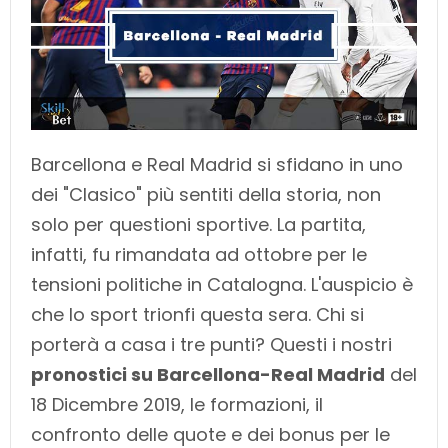
Barcellona e Real Madrid si sfidano in uno
dei "Clasico" più sentiti della storia, non
solo per questioni sportive. La partita,
infatti, fu rimandata ad ottobre per le
tensioni politiche in Catalogna. L'auspicio è
che lo sport trionfi questa sera. Chi si
porterà a casa i tre punti? Questi i nostri
pronostici su Barcellona-Real Madrid
del
18 Dicembre 2019, le formazioni, il
confronto delle quote e dei bonus per le