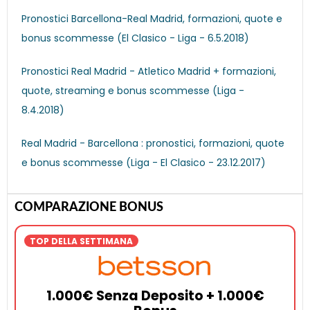
Pronostici Barcellona-Real Madrid, formazioni, quote e
bonus scommesse (El Clasico - Liga - 6.5.2018)
Pronostici Real Madrid - Atletico Madrid + formazioni,
quote, streaming e bonus scommesse (Liga -
8.4.2018)
Real Madrid - Barcellona : pronostici, formazioni, quote
e bonus scommesse (Liga - El Clasico - 23.12.2017)
COMPARAZIONE BONUS
TOP DELLA SETTIMANA
1.000€ Senza Deposito + 1.000€