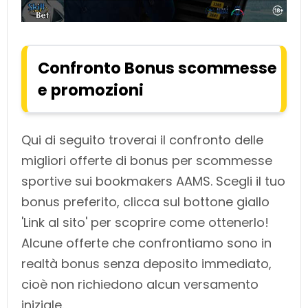
Confronto Bonus scommesse
e promozioni
Qui di seguito troverai il confronto delle
migliori offerte di bonus per scommesse
sportive sui bookmakers AAMS. Scegli il tuo
bonus preferito, clicca sul bottone giallo
'Link al sito' per scoprire come ottenerlo!
Alcune offerte che confrontiamo sono in
realtà bonus senza deposito immediato,
cioè non richiedono alcun versamento
iniziale.