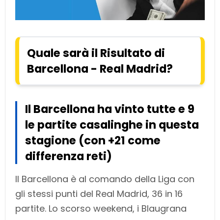
Quale sarà il Risultato di
Barcellona - Real Madrid?
Il Barcellona ha vinto tutte e 9
le partite casalinghe in questa
stagione (con +21 come
differenza reti)
Il Barcellona è al comando della Liga con
gli stessi punti del Real Madrid, 36 in 16
partite. Lo scorso weekend, i Blaugrana