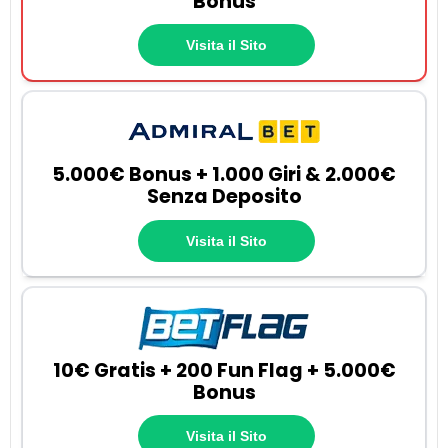
Bonus
Visita il Sito
5.000€ Bonus + 1.000 Giri & 2.000€
Senza Deposito
Visita il Sito
10€ Gratis + 200 Fun Flag + 5.000€
Bonus
Visita il Sito