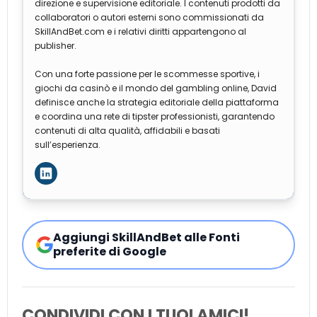
direzione e supervisione editoriale. I contenuti prodotti da
collaboratori o autori esterni sono commissionati da
SkillAndBet.com e i relativi diritti appartengono al
publisher.
Con una forte passione per le scommesse sportive, i
giochi da casinò e il mondo del gambling online, David
definisce anche la strategia editoriale della piattaforma
e coordina una rete di tipster professionisti, garantendo
contenuti di alta qualità, affidabili e basati
sull’esperienza.
Aggiungi SkillAndBet alle Fonti
preferite di Google
CONDIVIDI CON I TUOI AMICI!