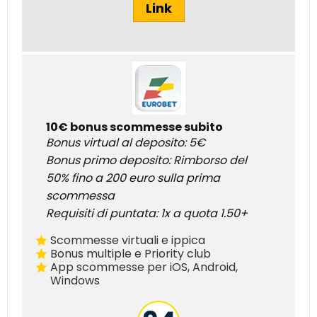
Link
10€ bonus scommesse subito
Bonus virtual al deposito: 5€
Bonus primo deposito: Rimborso del
50% fino a 200 euro sulla prima
scommessa
Requisiti di puntata: 1x a quota 1.50+
Scommesse virtuali e ippica
Bonus multiple e Priority club
App scommesse per iOS, Android,
Windows