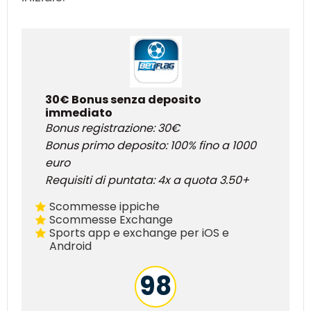
30€ Bonus senza deposito
immediato
Bonus registrazione: 30€
Bonus primo deposito: 100% fino a 1000
euro
Requisiti di puntata: 4x a quota 3.50+
Scommesse ippiche
Scommesse Exchange
Sports app e exchange per iOS e
Android
98