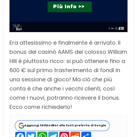
Era attesissimo e finalmente è arrivato. Il
bonus del casinò AAMS del colosso William
Hill è piuttosto ricco: si può ottenere fino a
600 € sul primo trasferimento di fondi in
una sessione di gioco! Ma ciò che più
conta è che anche i vecchi clienti, così
come i nuovi, potranno ricevere il bonus.
Ecco come richiederlo!
Aggiungi SkillAndBet alle Fonti preferite di Google
F
T
W
T
P
R
S