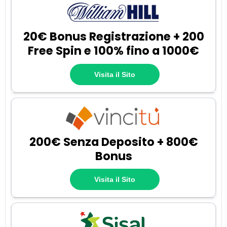
20€ Bonus Registrazione + 200
Free Spin e 100% fino a 1000€
Visita il Sito
200€ Senza Deposito + 800€
Bonus
Visita il Sito