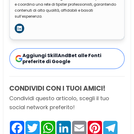
e coordina una rete di tipster professionisti, garantendo
contenuti di alta qualità, affidabili e basati
sull’esperienza.
Aggiungi SkillAndBet alle Fonti
preferite di Google
CONDIVIDI CON I TUOI AMICI!
Condividi questo articolo, scegli il tuo
social network preferito!
F
T
W
L
E
P
T
a
w
h
i
m
i
e
c
i
a
n
a
n
l