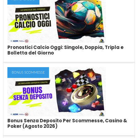
Pronostici Calcio Oggi: Singole, Doppia, Tripla e
Bolletta del Giorno
BONUS SCOMMESSE
Pronostici Calcio Oggi: Singole, Doppia,
Tripla e Bolletta del Giorno
In cerca di pronostici sul calcio di oggi? Il team di esperti di
SkillAndBet pubblica...
Bonus Senza Deposito Per Scommesse, Casino &
Poker (Agosto 2026)