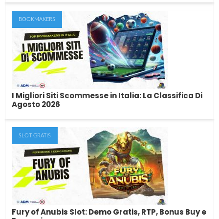
BOOKMAKERS
I Migliori Casinò con Registrazione SPID in
Italia (Agosto 2026)
Nel mondo digitale di oggi, la sicurezza e la facilità di accesso
sono elementi cruciali...
I Migliori Siti Scommesse in Italia: La Classifica Di
Agosto 2026
SLOT GRATIS
I Migliori Siti Scommesse in Italia: La
Classifica Di Agosto 2026
Quando si sceglie tra i bookmaker online ci sono diversi fattori
da considerare prima di...
Fury of Anubis Slot: Demo Gratis, RTP, Bonus Buy e