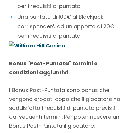
Gira la Ruota
per i requisiti di puntata.
Tutte le puntate di raddoppio dei Video Poker
Una puntata di 100€ al Blackjack
(tutte le varianti)
corrisponderà ad un apporto di 20€
per i requisiti di puntata.
Bonus "Post-Puntata" termini e
condizioni aggiuntivi
I Bonus Post-Puntata sono bonus che
vengono erogati dopo che il giocatore ha
soddisfatto i requisiti di puntata previsti
dai seguenti termini. Per poter ricevere un
Bonus Post-Puntata il giocatore: