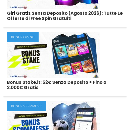
Giri Gratis Senza Deposito (Agosto 2026): Tutte Le
Offerte di Free Spin Gratuiti
BONUS CASINO
Giri Gratis Senza Deposito (Agosto 2026):
Tutte Le Offerte di Free Spin Gratuiti
Immagina di entrare in un casinò online e ricevere un bonus di
benvenuto sotto forma...
Bonus Stake.it: 52€ Senza Deposito + Fino a
2.000€ Gratis
BONUS SCOMMESSE
Bonus Stake.it: 52€ Senza Deposito + Fino a
2.000€ Gratis
Il bonus Stake.it è una delle promozioni casino più interessanti