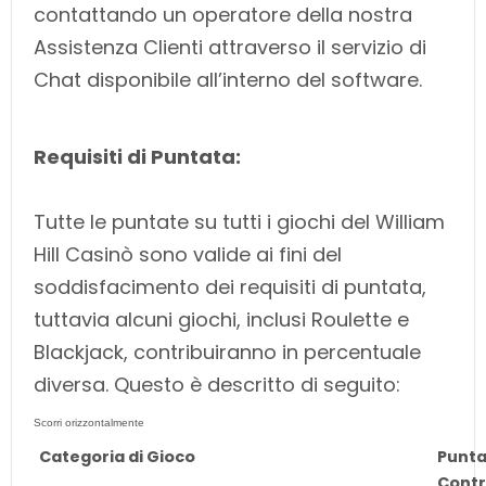
contattando un operatore della nostra
Assistenza Clienti attraverso il servizio di
Chat disponibile all’interno del software.
Requisiti di Puntata:
Tutte le puntate su tutti i giochi del William
Hill Casinò sono valide ai fini del
soddisfacimento dei requisiti di puntata,
tuttavia alcuni giochi, inclusi Roulette e
Blackjack, contribuiranno in percentuale
diversa. Questo è descritto di seguito:
Categoria di Gioco
Punta
Contr