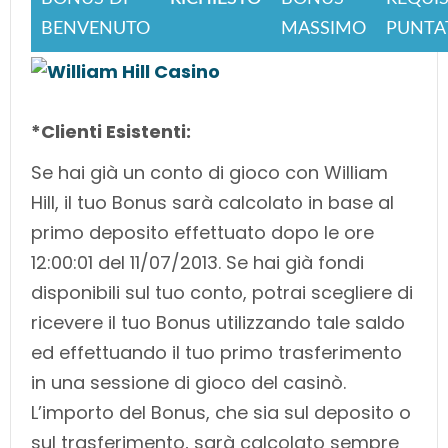
BENVENUTO
MASSIMO
PUNTA
25% fino a
10€
10€-39€
10€
Per ricev
bisogna
20 volte 
100% fino a
40€-999€
300€
*Clienti Esistenti:
bonus (re
300€
puntata 
Se hai già un conto di gioco con William
alcuni gi
Hill, il tuo Bonus sarà calcolato in base al
Blackjack
600€ High
1000€ o più
600€
primo deposito effettuato dopo le ore
hanno dei
Roller
aggiuntiv
12:00:01 del 11/07/2013. Se hai già fondi
minimi
disponibili sul tuo conto, potrai scegliere di
ricevere il tuo Bonus utilizzando tale saldo
ed effettuando il tuo primo trasferimento
in una sessione di gioco del casinò.
L’importo del Bonus, che sia sul deposito o
sul trasferimento, sarà calcolato sempre