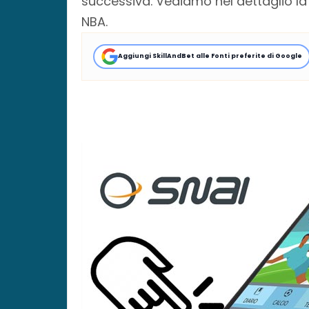
successiva. Vediamo nel dettaglio l
NBA.
Aggiungi SkillAndBet alle Fonti preferite di Google