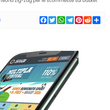
a teoria Zig-Zag per le scommesse sul basket
F
T
W
T
P
R
S
a
w
h
e
i
e
h
c
i
a
l
n
d
a
e
t
t
e
t
d
r
b
t
s
g
e
i
e
o
e
A
r
r
t
o
r
p
a
e
k
p
m
s
t