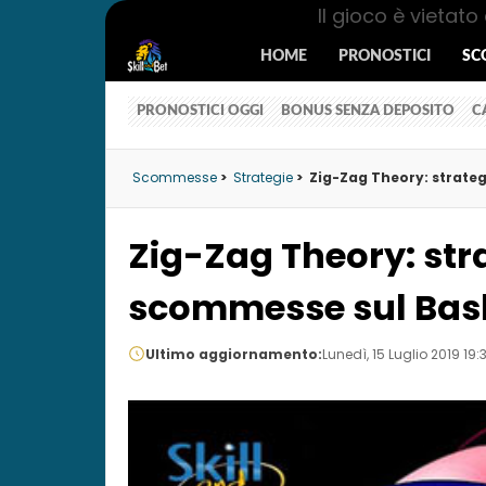
Il gioco è vietat
HOME
PRONOSTICI
SC
Calcio
Mi
PRONOSTICI OGGI
BONUS SENZA DEPOSITO
C
Champions Lea
Altri Sport
Bo
Scommesse
>
Strategie
>
Zig-Zag Theory: strate
Europa League
NFL
Scommesse Speci
St
Serie A
NBA
Zig-Zag Theory: stra
Si
Serie B
Ippica
Be
scommesse sul Bas
Premier League
Qu
Ultimo aggiornamento:
Lunedì, 15 Luglio 2019 19: