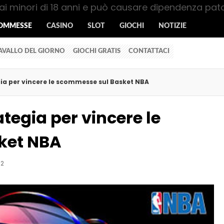
o ai minori di 18 anni e può causare dipendenza p
OMMESSE
CASINO
SLOT
GIOCHI
NOTIZIE
gliori Siti Scommesse
Casino Online
Free Spin Senza Deposito
AVALLO DEL GIORNO
GIOCHI GRATIS
CONTATTACI
gue
nus Scommesse
Bonus Casino
gia per vincere le scommesse sul Basket NBA
ali
rategie
Tips & Strategie
tegia per vincere le
stemi
tting Exchange
ket NBA
ote Maggiorate
32