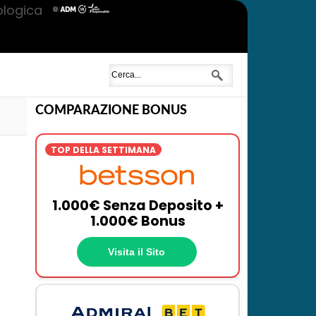
atologica
COMPARAZIONE BONUS
TOP DELLA SETTIMANA
1.000€ Senza Deposito +
1.000€ Bonus
Visita il Sito