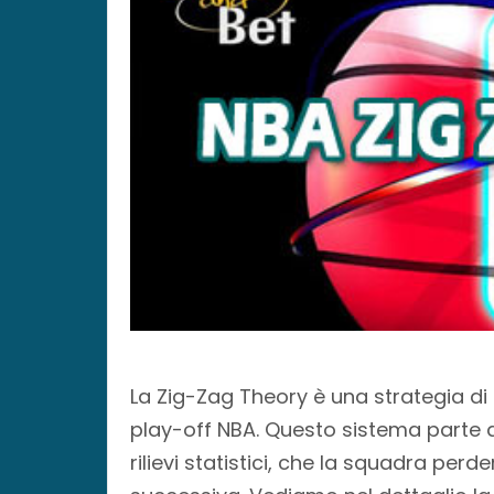
La Zig-Zag Theory è una strategia d
play-off NBA. Questo sistema parte 
rilievi statistici, che la squadra per