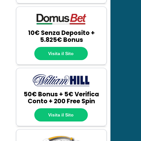
10€ Senza Deposito +
5.825€ Bonus
Visita il Sito
50€ Bonus + 5€ Verifica
Conto + 200 Free Spin
Visita il Sito