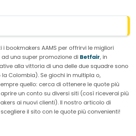
a
 i bookmakers AAMS per offrirvi le migliori
e ad una super promozione di
Betfair
, in
lative alla vittoria di una delle due squadre sono
 la Colombia). Se giochi in multipla o,
è sempre quello: cerca di ottenere le quote più
prire un conto su diversi siti (così riceverai più
ers ai nuovi clienti). Il nostro articolo di
 a scegliere il sito con le quote più convenienti!