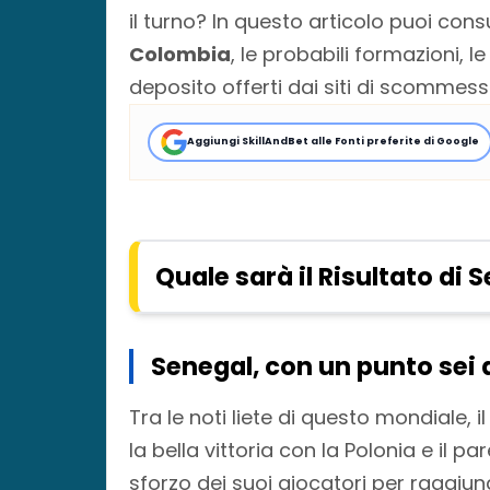
il turno? In questo articolo puoi consu
Colombia
, le probabili formazioni, l
deposito offerti dai siti di scommesse
Aggiungi SkillAndBet alle Fonti preferite di Google
Quale sarà il Risultato di
Senegal, con un punto sei a
Tra le noti liete di questo mondiale,
la bella vittoria con la Polonia e il 
sforzo dei suoi giocatori per raggiung