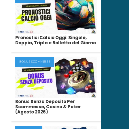
Pronostici Calcio Oggi: Singole,
Doppia, Tripla e Bolletta del Giorno
BONUS SCOMMESSE
Pronostici Calcio Oggi:
Singole, Doppia, Tripla e
Bolletta del Giorno
In cerca di pronostici sul calcio
di oggi? Il team di esperti di
SkillAndBet pubblica...
Bonus Senza Deposito Per
Scommesse, Casino & Poker
(Agosto 2026)