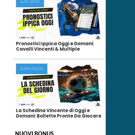
ALTRI SPORT
Bonus Senza Deposito Per
Scommesse, Casino & Poker
(Agosto 2026)
Le migliori offerte di bonus
senza deposito per le
scommesse, il casino, le slot
Pronostici Ippica Oggi e Domani:
ed...
Cavalli Vincenti & Multiple
ALTRO CALCIO
Pronostici Ippica Oggi e
Domani: Cavalli Vincenti &
Multiple
Ogni giorno, in questo articolo,
troverai i nostri pronostici sulle
corse dei cavalli nazionali ed...
La Schedina Vincente di Oggi e
Domani: Bollette Pronte Da Giocare
NUOVI BONUS