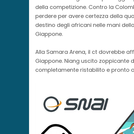
della competizione. Contro la Colomb
perdere per avere certezza della qual
destino degli africani nelle mani del
Giappone.
Alla Samara Arena, il ct dovrebbe affid
Giappone. Niang uscito zoppicante d
completamente ristabilito e pronto a