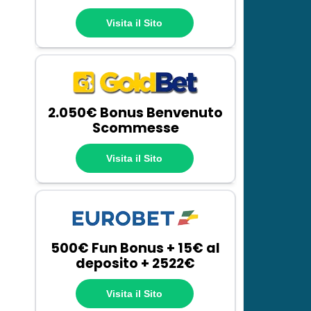
Visita il Sito
2.050€ Bonus Benvenuto
Scommesse
Visita il Sito
500€ Fun Bonus + 15€ al
deposito + 2522€
Visita il Sito