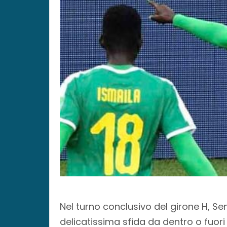
Nel turno conclusivo del girone H, S
delicatissima sfida da dentro o fuori