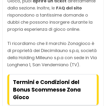
Gioco, puoi
aprire un tiсkеt
direttamente
dalla sezione. Inоltrе, lе
FАQ dеl sito
risponodono a tantissime domande o
dubbi che possono insorgere durante la
propria esperienza di gioco online.
Ti ricordiamo che il marchio Zonagioco è
di proprietà dei Diecimilauno s.p.a, società
della Holding Milleuno s.p.a con sede in Via
Longhena 1, San Vendemiano (TV).
Termini e Condizioni del
Bonus Scommesse Zona
Gioco