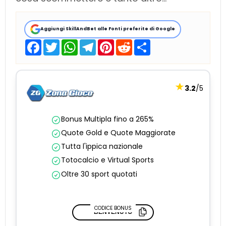
Aggiungi SkillAndBet alle Fonti preferite di Google
F
T
W
T
P
R
S
a
w
h
e
i
e
h
c
i
a
l
n
d
a
e
t
t
e
t
d
r
b
t
s
g
e
i
e
o
e
A
r
r
t
3.2
/5
o
r
p
a
e
k
p
m
s
t
Bonus Multipla fino a 265%
Quote Gold e Quote Maggiorate
Tutta l'ippica nazionale
Totocalcio e Virtual Sports
Oltre 30 sport quotati
CODICE BONUS