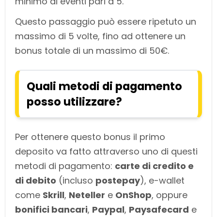
minimo di eventi pari a 5.
Questo passaggio può essere ripetuto un
massimo di 5 volte, fino ad ottenere un
bonus totale di un massimo di 50€.
Quali metodi di pagamento
posso utilizzare?
Per ottenere questo bonus il primo
deposito va fatto attraverso uno di questi
metodi di pagamento:
carte di credito e
di debito
(incluso
postepay
), e-wallet
come
Skrill
,
Neteller
e
OnShop
, oppure
bonifici bancari
,
Paypal
,
Paysafecard
e