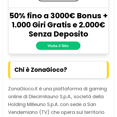
50% fino a 3000€ Bonus +
1.000 Giri Gratis e 2.000€
Senza Deposito
Visita il Sito
Chi è ZonaGioco?
ZonaGioco.it è una piattaforma di gaming
online di Diecimilauno S.p.A., società della
Holding Milleuno S.p.A. con sede a San
Vendemiano (TV) che opera sul territorio