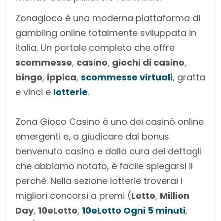
Zonagioco è una moderna piattaforma di
gambling online totalmente sviluppata in
Italia. Un portale completo che offre
scommesse
,
casino
,
giochi di casino
,
bingo
,
ippica
,
scommesse virtuali
, gratta
e vinci e
lotterie
.
Zona Gioco Casino è uno dei casinò online
emergenti e, a giudicare dal bonus
benvenuto casino e dalla cura dei dettagli
che abbiamo notato, è facile spiegarsi il
perchè. Nella sezione lotterie troverai i
migliori concorsi a premi (
Lotto
,
Million
Day
,
10eLotto
,
10eLotto Ogni 5 minuti
,