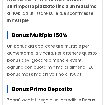
sull’importo piazzato fino a un massimo
di 10€
, da utilizzare sulle tue scommesse
in multiple.
Bonus Multipla 150%
Un bonus da applicare alle multiple per
aumentarne la vincita. Per ottenere questo
bonus devi giocare almeno 4 eventi,
ognuno con quota minima di almeno 1.20. Il
bonus massimo arriva fino al 150%!
Bonus Primo Deposito
ZonaGioco.it ti regala un incredibile Bonus