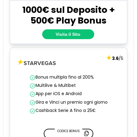
1000€ sul Deposito +
500€ Play Bonus
Visita il Sito
3.6
/5
Bonus multipla fino al 200%
Multilive & Multibet
App per iOS e Android
Gira e Vinci un premio ogni giorno
Cashback Serie A fino a 25€
CODICE BONUS