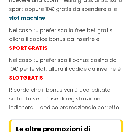
ricevere una scommessa gratis di 5€ sullo
sport oppure 10€ gratis da spendere alle
slot machine
.
Nel caso tu preferisca la free bet gratis,
allora il codice bonus da inserire è
SPORTGRATIS
Nel caso tu preferisca il bonus casino da
10€ per le slot, allora il codice da inserire è
SLOTGRATIS
Ricorda che il bonus verrà accreditato
soltanto se in fase di registrazione
indicherai il codice promozionale corretto.
Le altre promozioni di