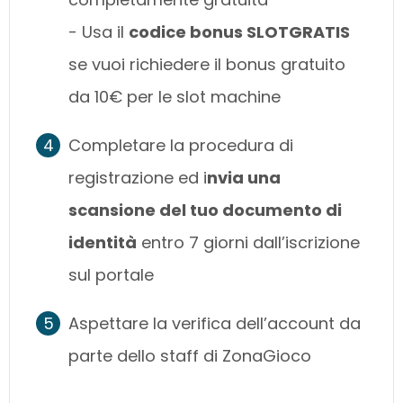
- Usa il
codice bonus SLOTGRATIS
se vuoi richiedere il bonus gratuito
da 10€ per le slot machine
Completare la procedura di
registrazione ed i
nvia una
scansione del tuo documento di
identità
entro 7 giorni dall’iscrizione
sul portale
Aspettare la verifica dell’account da
parte dello staff di ZonaGioco