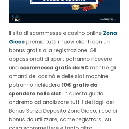
Il sito di scommesse e casino online
Zona
Gioco
premia tutti i nuovi clienti con un
bonus gratis alla registrazione. Gli
appassionati di sport potranno ricevere
una
scommessa gratis da 5€
mentre gli
amanti del casinò e delle slot machine
potranno richiedere
10€ gratis da
spendere nelle slot
. In questa guida
andremo ad analizzare tutti i dettagli del
Bonus Senza Deposito ZonaGioco, i codici
bonus da utilizzare, come registrarsi, su
cosa scommettere e tanto altro...