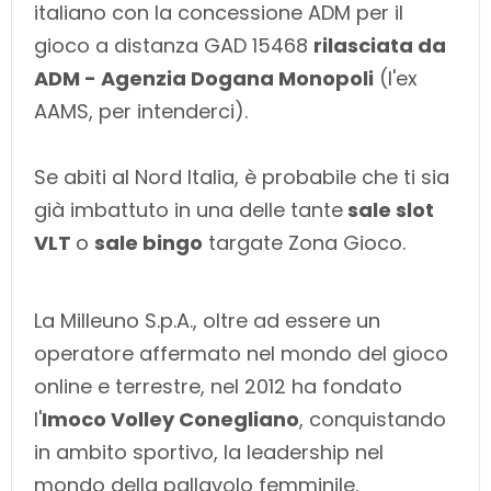
italiano con la concessione ADM per il
gioco a distanza GAD 15468
rilasciata da
ADM - Agenzia Dogana Monopoli
(l'ex
AAMS, per intenderci).
Se abiti al Nord Italia, è probabile che ti sia
già imbattuto in una delle tante
sale slot
VLT
o
sale bingo
targate Zona Gioco.
La Milleuno S.p.A., oltre ad essere un
operatore affermato nel mondo del gioco
online e terrestre, nel 2012 ha fondato
l'
Imoco Volley Conegliano
, conquistando
in ambito sportivo, la leadership nel
mondo della pallavolo femminile.