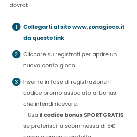
dovrai:
Collegarti al sito www.zonagioco.it
da questo link
Cliccare su registrati per aprire un
nuovo conto gioco
Inserire in fase di registrazione il
codice promo associato al bonus
che intendi ricevere:
- Usa il
codice bonus SPORTGRATIS
se preferisci la scommessa di 5€
completamente gratuita