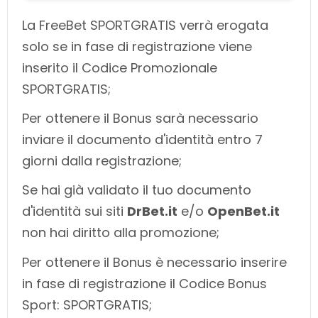
La FreeBet SPORTGRATIS verrà erogata
solo se in fase di registrazione viene
inserito il Codice Promozionale
SPORTGRATIS;
Per ottenere il Bonus sarà necessario
inviare il documento d'identità entro 7
giorni dalla registrazione;
Se hai già validato il tuo documento
d'identità sui siti
DrBet.it
e/o
OpenBet.it
non hai diritto alla promozione;
Per ottenere il Bonus è necessario inserire
in fase di registrazione il Codice Bonus
Sport: SPORTGRATIS;