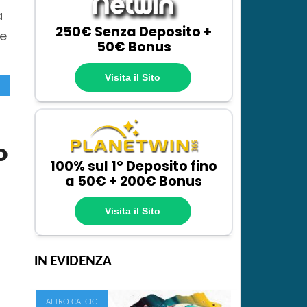
a
250€ Senza Deposito +
ne
50€ Bonus
Visita il Sito
o
100% sul 1° Deposito fino
a 50€ + 200€ Bonus
Visita il Sito
IN EVIDENZA
ALTRO CALCIO