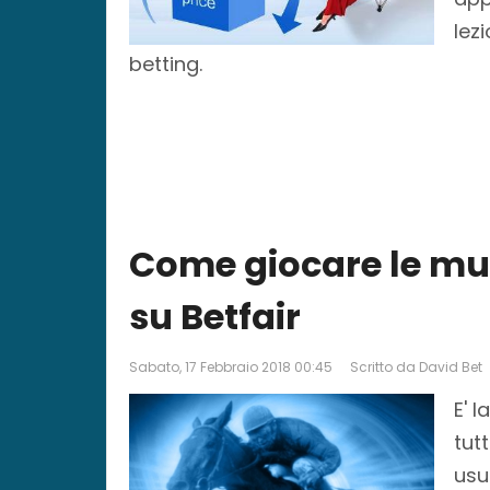
lez
betting.
Come giocare le mult
su Betfair
Sabato, 17 Febbraio 2018 00:45
Scritto da David Bet
E' 
tut
usu