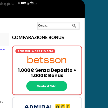
atologica
COMPARAZIONE BONUS
ange
TOP DELLA SETTIMANA
1.000€ Senza Deposito +
1.000€ Bonus
Visita il Sito
are