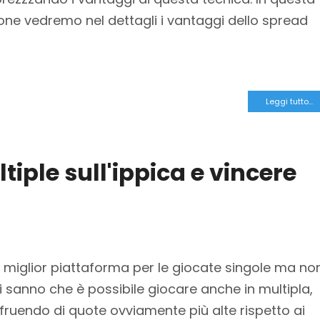
ione vedremo nel dettagli i vantaggi dello spread
Leggi tutto...
iple sull'ippica e vincere
la miglior piattaforma per le giocate singole ma no
ti sanno che è possibile giocare anche in multipla,
fruendo di quote ovviamente più alte rispetto ai