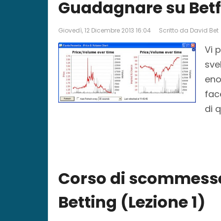
Guadagnare su Betfa
Giovedì, 12 Dicembre 2013 16:04
Scritto da David Bet
Vi 
svel
eno
fac
di 
Corso di scommesse 
Betting (Lezione 1)