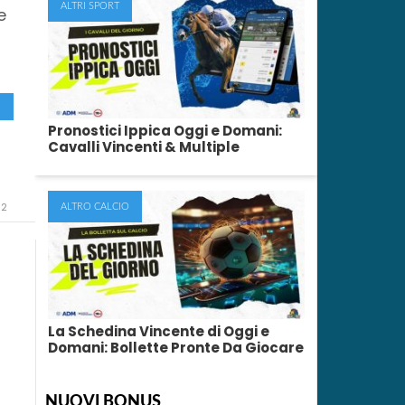
ALTRI SPORT
e
Bonus Senza Deposito Per
Scommesse, Casino & Poker
(Agosto 2026)
Le migliori offerte di bonus
senza deposito per le
scommesse, il casino, le slot
Pronostici Ippica Oggi e Domani:
ed...
Cavalli Vincenti & Multiple
 2
ALTRO CALCIO
Pronostici Ippica Oggi e
Domani: Cavalli Vincenti &
Multiple
Ogni giorno, in questo articolo,
troverai i nostri pronostici sulle
corse dei cavalli nazionali ed...
La Schedina Vincente di Oggi e
Domani: Bollette Pronte Da Giocare
NUOVI BONUS