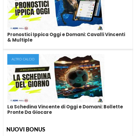
Casino & Poker (Agosto 2026)
Le migliori offerte di bonus senza deposito per le scommesse, il
casino, le slot ed...
Pronostici Ippica Oggi e Domani: Cavalli Vincenti
& Multiple
ALTRO CALCIO
Pronostici Ippica Oggi e Domani: Cavalli
Vincenti & Multiple
Ogni giorno, in questo articolo, troverai i nostri pronostici sulle
corse dei cavalli nazionali ed...
La Schedina Vincente di Oggi e Domani: Bollette
Pronte Da Giocare
NUOVI BONUS