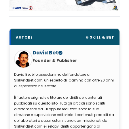
AUTORE
© SKILL & BET
David Bet
Founder & Publisher
David Bet è lo pseudonimo del fondatore di
SkillAndBet.com, un esperto di iGaming con oltre 20 anni
di esperienza nel settore.
È l’autore originale e titolare dei diritti dei contenuti
pubblicati su questo sito. Tutti gli articoli sono scritti
direttamente da lui oppure realizzati sotto la sua
direzione e supervisione editoriale. I contenuti prodotti da
collaboratori o autori esterni sono commissionati da
SkillAndBet.com e i relativi diritti appartengono al