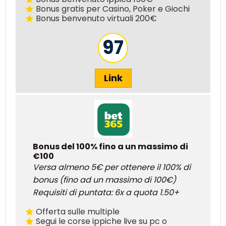
Bonus gratis per Casino, Poker e Giochi
Bonus benvenuto virtuali 200€
97
Link
Bonus del 100% fino a un massimo di
€100
Versa almeno 5€ per ottenere il 100% di
bonus (fino ad un massimo di 100€)
Requisiti di puntata: 6x a quota 1.50+
Offerta sulle multiple
Segui le corse ippiche live su pc o