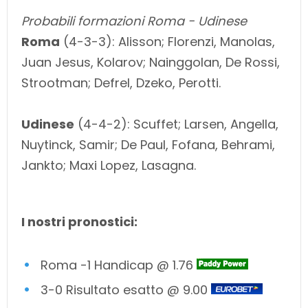
Probabili formazioni Roma - Udinese
Roma
(4-3-3): Alisson; Florenzi, Manolas,
Juan Jesus, Kolarov; Nainggolan, De Rossi,
Strootman; Defrel, Dzeko, Perotti.
Udinese
(4-4-2): Scuffet; Larsen, Angella,
Nuytinck, Samir; De Paul, Fofana, Behrami,
Jankto; Maxi Lopez, Lasagna.
I nostri pronostici:
Roma -1 Handicap @ 1.76
3-0 Risultato esatto @ 9.00