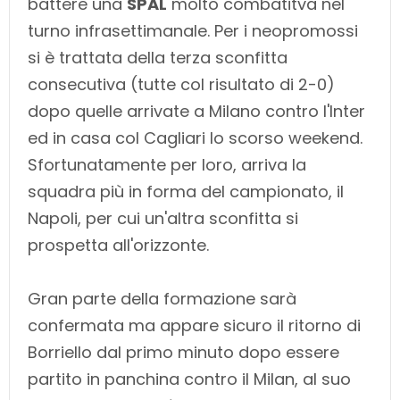
battere una
SPAL
molto combatitva nel
turno infrasettimanale. Per i neopromossi
si è trattata della terza sconfitta
consecutiva (tutte col risultato di 2-0)
dopo quelle arrivate a Milano contro l'Inter
ed in casa col Cagliari lo scorso weekend.
Sfortunatamente per loro, arriva la
squadra più in forma del campionato, il
Napoli, per cui un'altra sconfitta si
prospetta all'orizzonte.
Gran parte della formazione sarà
confermata ma appare sicuro il ritorno di
Borriello dal primo minuto dopo essere
partito in panchina contro il Milan, al suo