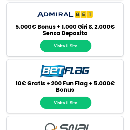
5.000€ Bonus + 1.000 Giri & 2.000€
Senza Deposito
Visita il Sito
10€ Gratis + 200 Fun Flag + 5.000€
Bonus
Visita il Sito