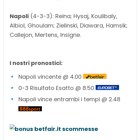
Napoli
(4-3-3): Reina; Hysaj, Koulibaly,
Albiol, Ghoulam; Zielinski, Diawara, Hamsik;
Callejon, Mertens, Insigne.
I nostri pronostici:
Napoli vincente @ 4.00
0-3 Risultato Esatto @ 8.50
Napoli vince entrambi i tempi @ 2.48