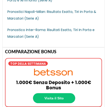
Porta e Ammoniti (Serie A)
Pronostici Napoli-Milan: Risultato Esatto, Tiri in Porta &
Marcatori (Serie A)
Pronostico Inter-Roma: Risultati Esatto, Tiri In Porta e
Marcatori (Serie A)
COMPARAZIONE BONUS
TOP DELLA SETTIMANA
1.000€ Senza Deposito + 1.000€
Bonus
Visita il Sito