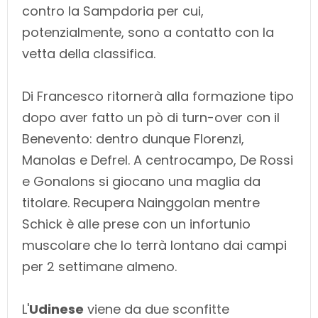
contro la Sampdoria per cui,
potenzialmente, sono a contatto con la
vetta della classifica.
Di Francesco ritornerà alla formazione tipo
dopo aver fatto un pò di turn-over con il
Benevento: dentro dunque Florenzi,
Manolas e Defrel. A centrocampo, De Rossi
e Gonalons si giocano una maglia da
titolare. Recupera Nainggolan mentre
Schick è alle prese con un infortunio
muscolare che lo terrà lontano dai campi
per 2 settimane almeno.
L'
Udinese
viene da due sconfitte