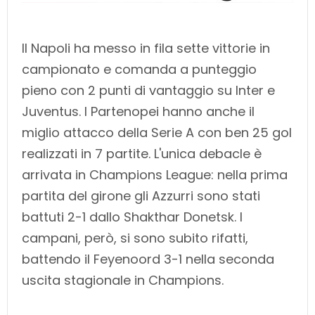
Il Napoli ha messo in fila sette vittorie in
campionato e comanda a punteggio
pieno con 2 punti di vantaggio su Inter e
Juventus. I Partenopei hanno anche il
miglio attacco della Serie A con ben 25 gol
realizzati in 7 partite. L'unica debacle è
arrivata in Champions League: nella prima
partita del girone gli Azzurri sono stati
battuti 2-1 dallo Shakthar Donetsk. I
campani, però, si sono subito rifatti,
battendo il Feyenoord 3-1 nella seconda
uscita stagionale in Champions.