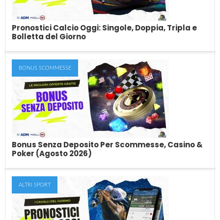
Pronostici Calcio Oggi: Singole, Doppia, Tripla e
Bolletta del Giorno
BONUS SCOMMESSE
Pronostici Calcio Oggi: Singole, Doppia,
Tripla e Bolletta del Giorno
In cerca di pronostici sul calcio di oggi? Il team di esperti di
SkillAndBet pubblica...
Bonus Senza Deposito Per Scommesse, Casino &
Poker (Agosto 2026)
ALTRI SPORT
Bonus Senza Deposito Per Scommesse,
Casino & Poker (Agosto 2026)