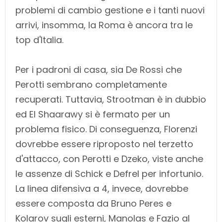
problemi di cambio gestione e i tanti nuovi
arrivi, insomma, la Roma è ancora tra le
top d'Italia.
Per i padroni di casa, sia De Rossi che
Perotti sembrano completamente
recuperati. Tuttavia, Strootman è in dubbio
ed El Shaarawy si è fermato per un
problema fisico. Di conseguenza, Florenzi
dovrebbe essere riproposto nel terzetto
d'attacco, con Perotti e Dzeko, viste anche
le assenze di Schick e Defrel per infortunio.
La linea difensiva a 4, invece, dovrebbe
essere composta da Bruno Peres e
Kolarov sugli esterni, Manolas e Fazio al