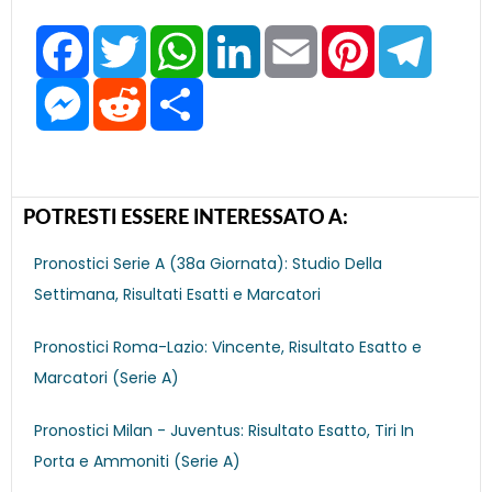
F
T
W
L
E
P
T
a
w
h
i
m
i
e
c
i
a
n
a
n
l
e
M
t
R
t
S
k
i
t
e
b
e
t
e
s
h
e
l
e
g
o
s
e
d
A
a
d
r
r
o
s
r
d
p
r
I
e
a
k
e
i
p
e
n
s
m
n
t
t
g
e
POTRESTI ESSERE INTERESSATO A:
r
Pronostici Serie A (38a Giornata): Studio Della
Settimana, Risultati Esatti e Marcatori
Pronostici Roma-Lazio: Vincente, Risultato Esatto e
Marcatori (Serie A)
Pronostici Milan - Juventus: Risultato Esatto, Tiri In
Porta e Ammoniti (Serie A)