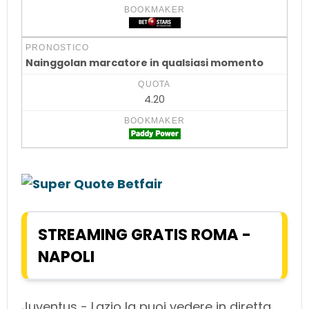
BOOKMAKER
PRONOSTICO
Nainggolan marcatore in qualsiasi momento
QUOTA
4.20
BOOKMAKER
STREAMING GRATIS ROMA -
NAPOLI
Juventus - Lazio la puoi vedere in diretta