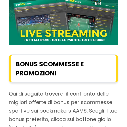
BONUS SCOMMESSE E
PROMOZIONI
Qui di seguito troverai il confronto delle
migliori offerte di bonus per scommesse
sportive sui bookmakers AAMS. Scegli il tuo
bonus preferito, clicca sul bottone giallo