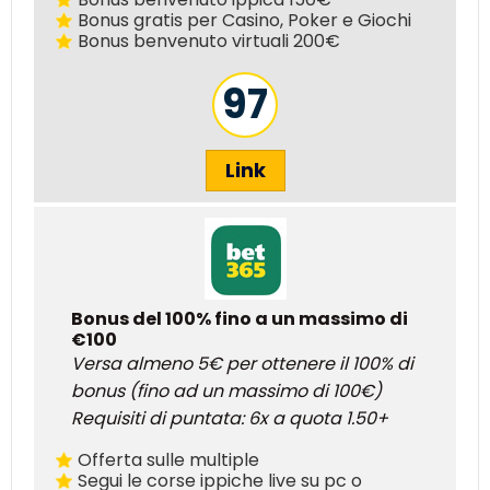
Bonus gratis per Casino, Poker e Giochi
Bonus benvenuto virtuali 200€
97
Link
Bonus del 100% fino a un massimo di
€100
Versa almeno 5€ per ottenere il 100% di
bonus (fino ad un massimo di 100€)
Requisiti di puntata: 6x a quota 1.50+
Offerta sulle multiple
Segui le corse ippiche live su pc o