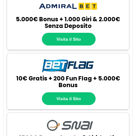
5.000€ Bonus + 1.000 Giri & 2.000€
Senza Deposito
Visita il Sito
10€ Gratis + 200 Fun Flag + 5.000€
Bonus
Visita il Sito