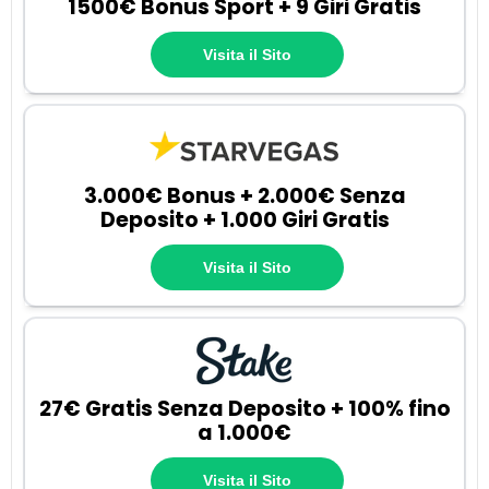
1500€ Bonus Sport + 9 Giri Gratis
Visita il Sito
3.000€ Bonus + 2.000€ Senza
Deposito + 1.000 Giri Gratis
Visita il Sito
27€ Gratis Senza Deposito + 100% fino
a 1.000€
Visita il Sito