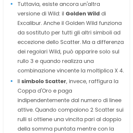
Tuttavia, esiste ancora un'altra
versione di Wild: il
Golden Wild
di
Excalibur. Anche il Golden Wild funziona
da sostituto per tutti gli altri simboli ad
eccezione dello Scatter. Ma a differenza
dei regolari Wild, può apparire solo sul
rullo 3 e quando realizza una
combinazione vincente la moltiplica X 4.
Il
simbolo Scatter
, invece, raffigura la
Coppa d'Oro e paga
indipendentemente dal numero di linee
attive. Quando compaiono 2 Scatter sui
rulli si ottiene una vincita pari al doppio
della somma puntata mentre con la