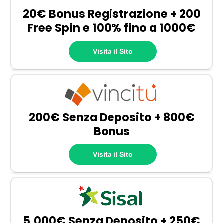
20€ Bonus Registrazione + 200
Free Spin e 100% fino a 1000€
Visita il Sito
200€ Senza Deposito + 800€
Bonus
Visita il Sito
5.000€ Senza Deposito + 250€