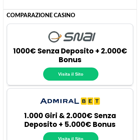
COMPARAZIONE CASINO
1000€ Senza Deposito + 2.000€
Bonus
Visita il Sito
1.000 Giri & 2.000€ Senza
Deposito + 5.000€ Bonus
Visita il Sito