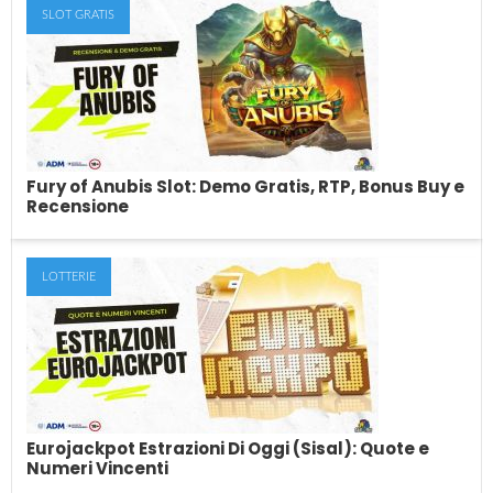
SLOT GRATIS
I Migliori Siti Scommesse in Italia: La
Classifica Di Agosto 2026
Quando si sceglie tra i bookmaker online ci sono diversi fattori
da considerare prima di...
Fury of Anubis Slot: Demo Gratis, RTP, Bonus Buy e
Recensione
LOTTERIE
Fury of Anubis Slot: Demo Gratis, RTP, Bonus
Buy e Recensione
Fury of Anubis è una slot online di Pragmatic Play ambientata
nell’antico Egitto, con vincite...
Eurojackpot Estrazioni Di Oggi (Sisal): Quote e
Numeri Vincenti