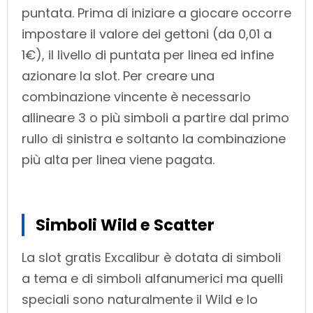
puntata. Prima di iniziare a giocare occorre
impostare il valore dei gettoni (da 0,01 a
1€), il livello di puntata per linea ed infine
azionare la slot. Per creare una
combinazione vincente è necessario
allineare 3 o più simboli a partire dal primo
rullo di sinistra e soltanto la combinazione
più alta per linea viene pagata.
Simboli Wild e Scatter
La slot gratis Excalibur è dotata di simboli
a tema e di simboli alfanumerici ma quelli
speciali sono naturalmente il Wild e lo