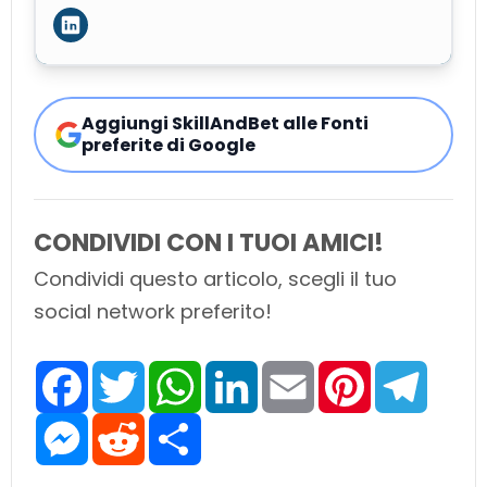
Aggiungi SkillAndBet alle Fonti
preferite di Google
CONDIVIDI CON I TUOI AMICI!
Condividi questo articolo, scegli il tuo
social network preferito!
F
T
W
L
E
P
T
a
w
h
i
m
i
e
c
i
a
n
a
n
l
e
M
t
R
t
S
k
i
t
e
b
e
t
e
s
h
e
l
e
g
o
s
e
d
A
a
d
r
r
o
s
r
d
p
r
I
e
a