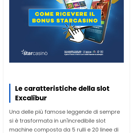
Le caratteristiche della slot
Excalibur
Una delle più famose leggende di sempre
si è trasformata in un'incredibile slot
machine composta da 5 rulli e 20 linee di