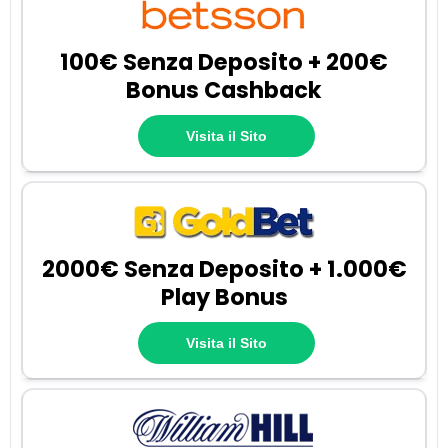
100€ Senza Deposito + 200€
Bonus Cashback
Visita il Sito
2000€ Senza Deposito + 1.000€
Play Bonus
Visita il Sito