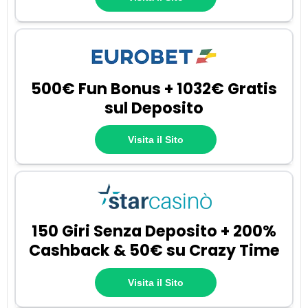
500€ Fun Bonus + 1032€ Gratis
sul Deposito
Visita il Sito
150 Giri Senza Deposito + 200%
Cashback & 50€ su Crazy Time
Visita il Sito