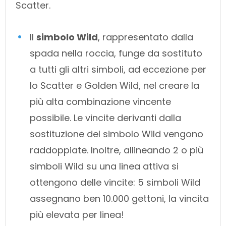
Scatter.
Il
simbolo Wild
, rappresentato dalla
spada nella roccia, funge da sostituto
a tutti gli altri simboli, ad eccezione per
lo Scatter e Golden Wild, nel creare la
più alta combinazione vincente
possibile. Le vincite derivanti dalla
sostituzione del simbolo Wild vengono
raddoppiate. Inoltre, allineando 2 o più
simboli Wild su una linea attiva si
ottengono delle vincite: 5 simboli Wild
assegnano ben 10.000 gettoni, la vincita
più elevata per linea!