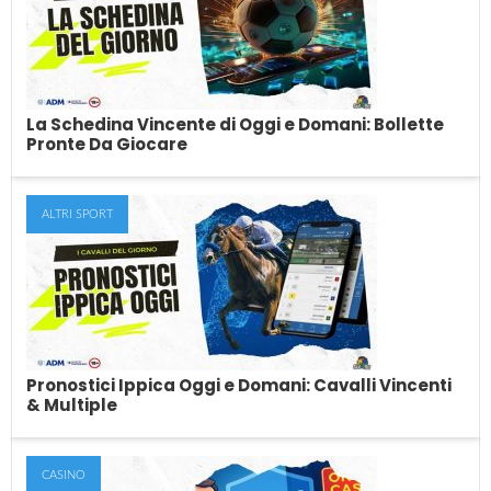
Tripla e Bolletta del Giorno
In cerca di pronostici sul calcio di oggi? Il team di esperti di
SkillAndBet pubblica...
La Schedina Vincente di Oggi e Domani: Bollette
Pronte Da Giocare
ALTRI SPORT
La Schedina Vincente di Oggi e Domani:
Bollette Pronte Da Giocare
Giocare le schedine è uno degli hobby preferiti degli italiani.
Molti scommettitori sono costantemente in...
Pronostici Ippica Oggi e Domani: Cavalli Vincenti
& Multiple
CASINO