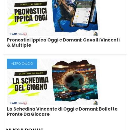
Bonus Senza Deposito Per Scommesse,
Casino & Poker (Agosto 2026)
Le migliori offerte di bonus senza deposito per le scommesse, il
casino, le slot ed...
Pronostici Ippica Oggi e Domani: Cavalli Vincenti
& Multiple
ALTRO CALCIO
Pronostici Ippica Oggi e Domani: Cavalli
Vincenti & Multiple
Ogni giorno, in questo articolo, troverai i nostri pronostici sulle
corse dei cavalli nazionali ed...
La Schedina Vincente di Oggi e Domani: Bollette
Pronte Da Giocare