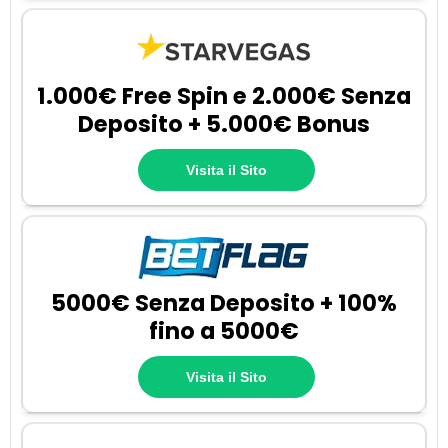
1.000€ Free Spin e 2.000€ Senza
Deposito + 5.000€ Bonus
Visita il Sito
5000€ Senza Deposito + 100%
fino a 5000€
Visita il Sito