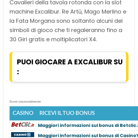
Cavalieri della tavola rotonda con la slot
machine Excalibur. Re Artù, Mago Merlino e
la Fata Morgana sono soltanto alcuni dei
simboli di gioco che ti regaleranno fino a
30 Giri gratis e moltiplicatori X4.
PUOI GIOCARE A EXCALIBUR SU
:
CASINO
RICEVI IL TUO BONUS
Maggiori informazioni sul bonus di Betclic.
Maggiori informazioni sul bonus di CasinoY