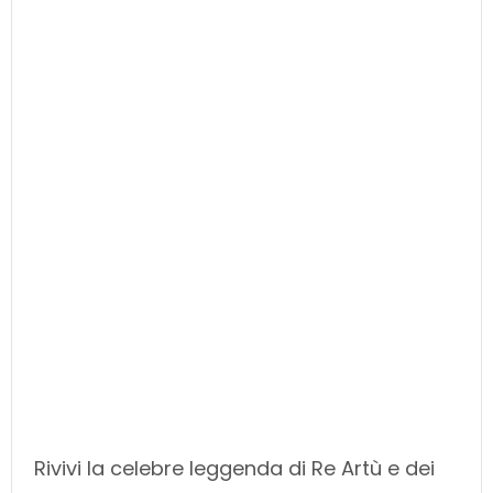
Rivivi la celebre leggenda di Re Artù e dei