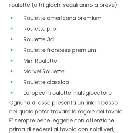
roulette (altri giochi seguiranno a breve)
Roulette americana premium
Roulette pro
Roulette 3d
Roulette francese premium
Mini Roulette
Marvel Roulette
Roulette classica
European roulette multigiocatore
Ognuna di esse presenta un link in basso
nel quale poter trovare le regole del tavolo.
E’ sempre bene leggerle con attenzione
prima di sedersi al tavolo con soldi veri,