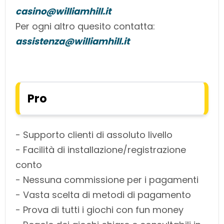
casino@williamhill.it
Per ogni altro quesito contatta:
assistenza@williamhill.it
Pro
- Supporto clienti di assoluto livello
- Facilità di installazione/registrazione
conto
- Nessuna commissione per i pagamenti
- Vasta scelta di metodi di pagamento
- Prova di tutti i giochi con fun money