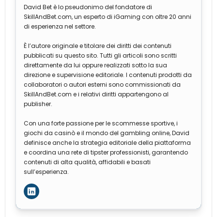
David Bet è lo pseudonimo del fondatore di
SkillAndBet.com, un esperto di iGaming con oltre 20 anni
di esperienza nel settore.
È l’autore originale e titolare dei diritti dei contenuti
pubblicati su questo sito. Tutti gli articoli sono scritti
direttamente da lui oppure realizzati sotto la sua
direzione e supervisione editoriale. I contenuti prodotti da
collaboratori o autori esterni sono commissionati da
SkillAndBet.com e i relativi diritti appartengono al
publisher.
Con una forte passione per le scommesse sportive, i
giochi da casinò e il mondo del gambling online, David
definisce anche la strategia editoriale della piattaforma
e coordina una rete di tipster professionisti, garantendo
contenuti di alta qualità, affidabili e basati
sull’esperienza.