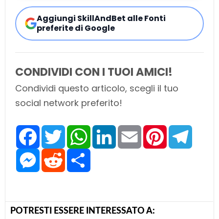
Aggiungi SkillAndBet alle Fonti
preferite di Google
CONDIVIDI CON I TUOI AMICI!
Condividi questo articolo, scegli il tuo
social network preferito!
F
T
W
L
E
P
T
a
w
h
i
m
i
e
c
i
a
n
a
n
l
e
M
t
R
t
S
k
i
t
e
b
e
t
e
s
h
e
l
e
g
o
s
e
d
A
a
d
r
r
o
s
r
d
p
r
I
e
a
k
e
i
p
e
n
s
m
n
t
t
g
e
POTRESTI ESSERE INTERESSATO A:
r