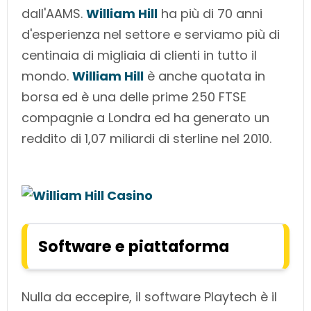
dall'AAMS.
William Hill
ha più di 70 anni
d'esperienza nel settore e serviamo più di
centinaia di migliaia di clienti in tutto il
mondo.
William Hill
è anche quotata in
borsa ed è una delle prime 250 FTSE
compagnie a Londra ed ha generato un
reddito di 1,07 miliardi di sterline nel 2010.
Software e piattaforma
Nulla da eccepire, il software Playtech è il