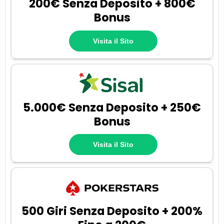
200€ Senza Deposito + 800€
Bonus
Visita il Sito
5.000€ Senza Deposito + 250€
Bonus
Visita il Sito
500 Giri Senza Deposito + 200%