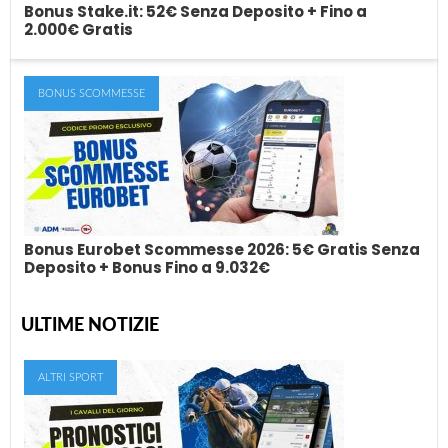
Bonus Stake.it: 52€ Senza Deposito + Fino a
2.000€ Gratis
BONUS SCOMMESSE
Bonus Stake.it: 52€ Senza Deposito + Fino a
2.000€ Gratis
Il bonus Stake.it è una delle promozioni casino più interessanti
tra quelle disponibili per i...
Bonus Eurobet Scommesse 2026: 5€ Gratis Senza
Deposito + Bonus Fino a 9.032€
ULTIME NOTIZIE
Bonus Eurobet Scommesse 2026: 5€ Gratis
Senza Deposito + Bonus Fino a 9.032€
ALTRI SPORT
Se stai cercando il nuovo bonus Eurobet scommesse
aggiornato, oggi l’offerta più interessante è quella che...