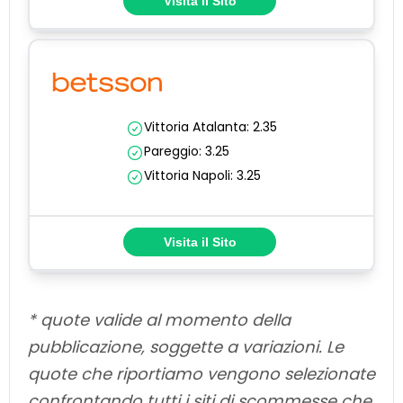
Visita il Sito
Vittoria Atalanta: 2.35
Pareggio: 3.25
Vittoria Napoli: 3.25
Visita il Sito
* quote valide al momento della
pubblicazione, soggette a variazioni. Le
quote che riportiamo vengono selezionate
confrontando tutti i siti di scommesse che