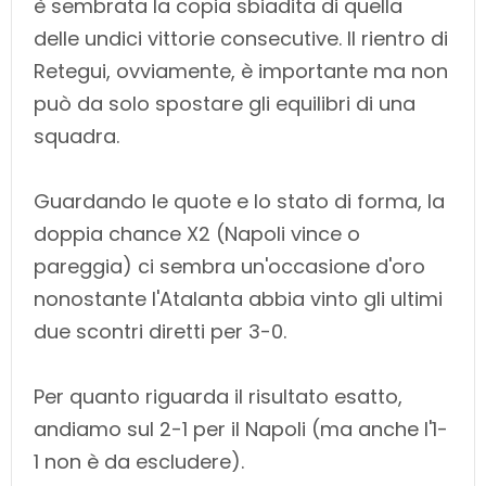
è sembrata la copia sbiadita di quella
delle undici vittorie consecutive. Il rientro di
Retegui, ovviamente, è importante ma non
può da solo spostare gli equilibri di una
squadra.
Guardando le quote e lo stato di forma, la
doppia chance X2 (Napoli vince o
pareggia) ci sembra un'occasione d'oro
nonostante l'Atalanta abbia vinto gli ultimi
due scontri diretti per 3-0.
Per quanto riguarda il risultato esatto,
andiamo sul 2-1 per il Napoli (ma anche l'1-
1 non è da escludere).