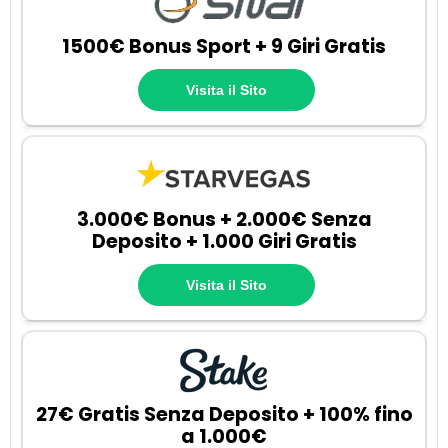
1500€ Bonus Sport + 9 Giri Gratis
Visita il Sito
3.000€ Bonus + 2.000€ Senza
Deposito + 1.000 Giri Gratis
Visita il Sito
27€ Gratis Senza Deposito + 100% fino
a 1.000€