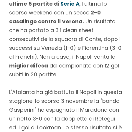
ultime 5 partite di
Serie A
, l'ultima lo
scorso weekend con un secco
2-0
casalingo contro il Verona.
Un risultato
che ha portato a 3 i clean sheet
consecutivi della squadra di Conte, dopo i
successi su Venezia (1-0) e Fiorentina (3-0
al Franchi). Non a caso, il Napoli vanta la
miglior difesa
del campionato con 12 gol
subiti in 20 partite.
L'Atalanta ha già battuto il Napoli in questa
stagione: lo scorso 3 novembre la "banda
Gasperini" ha espugnato il Maradona con
un netto 3-0 con la doppietta di Retegui
ed il gol di Lookman. Lo stesso risultato si è