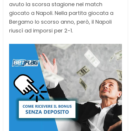
avuto la scorsa stagione nel match
giocato a Napoli. Nella partita giocata a
Bergamo lo scorso anno, però, il Napoli
riuscì ad imporsi per 2-1.