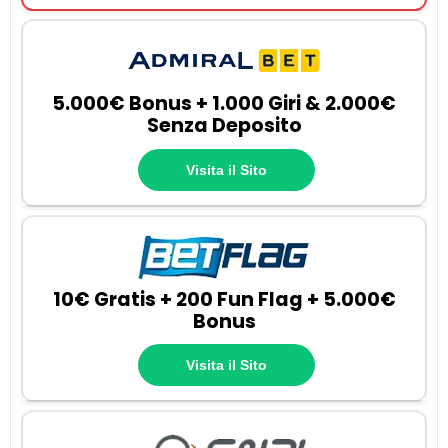
5.000€ Bonus + 1.000 Giri & 2.000€
Senza Deposito
Visita il Sito
10€ Gratis + 200 Fun Flag + 5.000€
Bonus
Visita il Sito