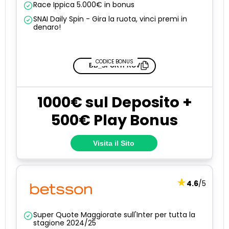
Race Ippica 5.000€ in bonus
SNAI Daily Spin - Gira la ruota, vinci premi in
denaro!
CODICE BONUS
1000€ sul Deposito +
500€ Play Bonus
Visita il Sito
4.6
/5
Super Quote Maggiorate sull'Inter per tutta la
stagione 2024/25