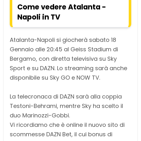
Come vedere Atalanta -
Napoli in TV
Atalanta-Napoli si giocherà sabato 18
Gennaio alle 20:45 al Geiss Stadium di
Bergamo, con diretta televisiva su Sky
Sport e su DAZN. Lo streaming sarà anche
disponibile su Sky GO e NOW TV.
La telecronaca di DAZN sarà alla coppia
Testoni-Behrami, mentre Sky ha scelto il
duo Marinozzi-Gobbi.
Vi ricordiamo che è online il nuovo sito di
scommesse DAZN Bet, il cui bonus di