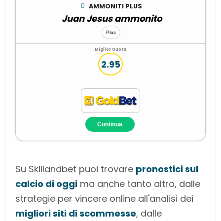
AMMONITI PLUS
Juan Jesus ammonito
Plus
Miglior Quota
2.95
Continua
Su Skillandbet puoi trovare
pronostici sul
calcio di oggi
ma anche tanto altro, dalle
strategie per vincere online all'analisi dei
migliori siti di scommesse
, dalle