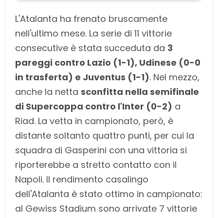
L'Atalanta ha frenato bruscamente
nell'ultimo mese. La serie di 11 vittorie
consecutive è stata succeduta da
3
pareggi contro Lazio (1-1), Udinese (0-0
in trasferta) e Juventus (1-1)
. Nel mezzo,
anche la netta
sconfitta nella semifinale
di Supercoppa contro l'Inter (0-2)
a
Riad. La vetta in campionato, però, è
distante soltanto quattro punti, per cui la
squadra di Gasperini con una vittoria si
riporterebbe a stretto contatto con il
Napoli. Il rendimento casalingo
dell'Atalanta è stato ottimo in campionato:
al Gewiss Stadium sono arrivate 7 vittorie