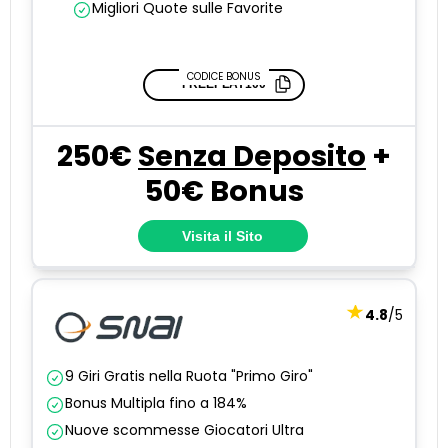
Migliori Quote sulle Favorite
CODICE BONUS
250€
Senza Deposito
+
50€ Bonus
Visita il Sito
4.8
/5
9 Giri Gratis nella Ruota "Primo Giro"
Bonus Multipla fino a 184%
Nuove scommesse Giocatori Ultra