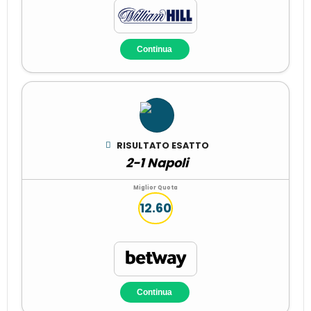
Continua
RISULTATO ESATTO
2-1 Napoli
Miglior Quota
12.60
Continua