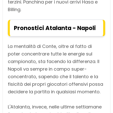
terzini. Panchina per i nuovi arrivi Hasa e
Billing.
Pronostici Atalanta - Napoli
La mentalità di Conte, oltre al fatto di
poter concentrare tutte le energie sul
campionato, sta facendo la differenza. Il
Napoli va sempre in campo super-
concentrato, sapendo che il talento e la
fisicità dei propri giocatori offensivi possa
decidere la partita in qualsiasi momento.
L'Atalanta, invece, nelle ultime settiamane