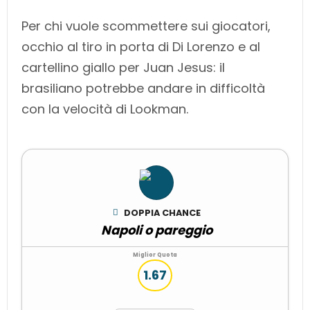
Per chi vuole scommettere sui giocatori,
occhio al tiro in porta di Di Lorenzo e al
cartellino giallo per Juan Jesus: il
brasiliano potrebbe andare in difficoltà
con la velocità di Lookman.
DOPPIA CHANCE
Napoli o pareggio
Miglior Quota
1.67