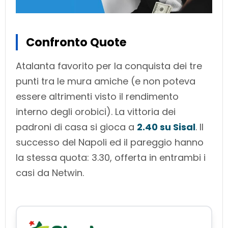
Confronto Quote
Atalanta favorito per la conquista dei tre
punti tra le mura amiche (e non poteva
essere altrimenti visto il rendimento
interno degli orobici). La vittoria dei
padroni di casa si gioca a
2.40 su Sisal
. Il
successo del Napoli ed il pareggio hanno
la stessa quota: 3.30, offerta in entrambi i
casi da Netwin.