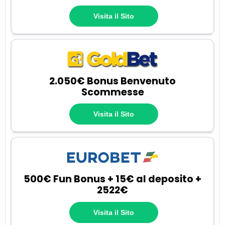
Visita il Sito
2.050€ Bonus Benvenuto
Scommesse
Visita il Sito
500€ Fun Bonus + 15€ al deposito +
2522€
Visita il Sito