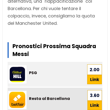
alternativa, una "riappacificazione" col
Barcellona. Per chi vuole tentare il
colpaccio, invece, consigliamo la quota
del Manchester United.
Pronostici Prossima Squadra
Messi
2.00
PSG
Link
3.60
Resta al Barcellona
Link