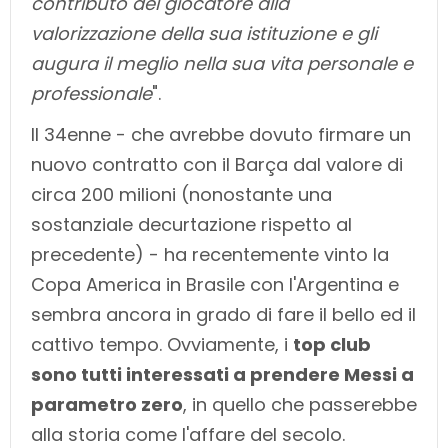
contributo del giocatore alla
valorizzazione della sua istituzione e gli
augura il meglio nella sua vita personale e
professionale
".
Il 34enne - che avrebbe dovuto firmare un
nuovo contratto con il Barça dal valore di
circa 200 milioni (nonostante una
sostanziale decurtazione rispetto al
precedente) - ha recentemente vinto la
Copa America in Brasile con l'Argentina e
sembra ancora in grado di fare il bello ed il
cattivo tempo. Ovviamente, i
top club
sono tutti interessati a prendere Messi a
parametro zero
, in quello che passerebbe
alla storia come l'affare del secolo.