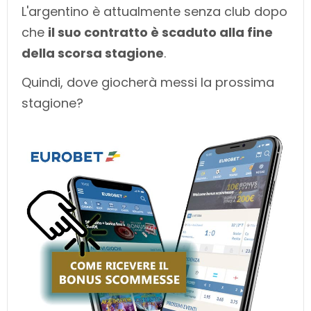
L'argentino è attualmente senza club dopo
che
il suo contratto è scaduto alla fine
della scorsa stagione
.
Quindi, dove giocherà messi la prossima
stagione?