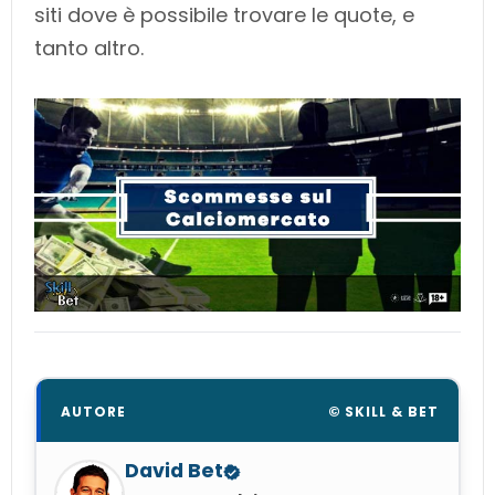
siti dove è possibile trovare le quote, e
tanto altro.
AUTORE
© SKILL & BET
David Bet