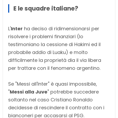
E le squadre italiane?
L'
Inter
ha deciso di ridimensionarsi per
risolvere i problemi finanziari (lo
testimoniano la cessione di Hakimi ed il
probabile addio di Luaku) e molto
difficilmente la proprietà dia il via libera
per trattare con il fenomeno argentino.
Se "Messi all'Inter" è quasi impossibile,
"
Messi alla Juve
" potrebbe succedere
soltanto nel caso Cristiano Ronaldo
decidesse di rescindere il contratto con i
bianconeri per accasarsi al PSG.