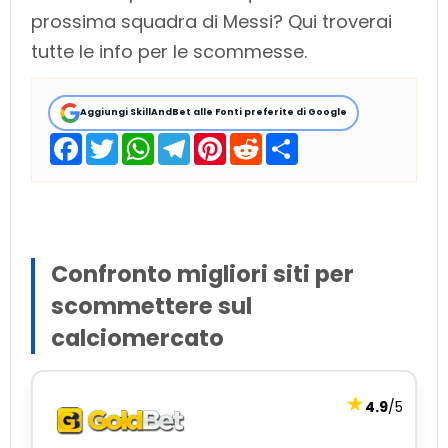
prossima squadra di Messi? Qui troverai
tutte le info per le scommesse.
Aggiungi SkillAndBet alle Fonti preferite di Google
F
T
W
T
P
R
S
a
w
h
e
i
e
h
c
i
a
l
n
d
a
e
t
t
e
t
d
r
b
t
s
g
e
i
e
o
e
A
r
r
t
o
r
p
a
e
k
p
m
s
t
Confronto migliori siti per
scommettere sul
calciomercato
4.9
/5