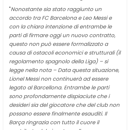
"
Nonostante sia stato raggiunto un
accordo tra FC Barcelona e Leo Messi e
con la chiara intenzione di entrambe le
parti di firmare oggi un nuovo contratto,
questo non può essere formalizzato a
causa di ostacoli economici e strutturali (il
regolamento spagnolo della Liga) – si
legge nella nota – Data questa situazione,
Lionel Messi non continuerà ad essere
legato al Barcellona. Entrambe le parti
sono profondamente dispiaciute che i
desideri sia del giocatore che del club non
possano essere finalmente esauditi. Il
Barça ringrazia con tutto il cuore il