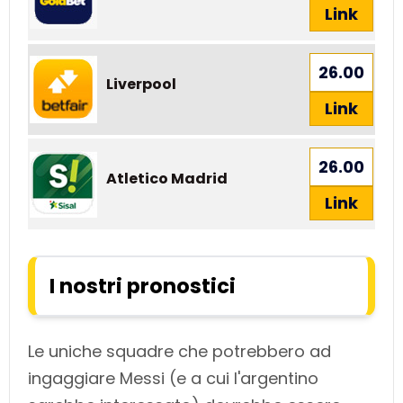
Link
26.00
Liverpool
Link
26.00
Atletico Madrid
Link
I nostri pronostici
Le uniche squadre che potrebbero ad
ingaggiare Messi (e a cui l'argentino