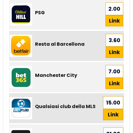
2.00
PSG
Link
3.60
Resta al Barcellona
Link
7.00
Manchester City
Link
15.00
Qualsiasi club della MLS
Link