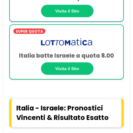
Visita il Sito
SUPER QUOTA
Italia batte Israele a quota 8.00
Visita il Sito
Italia - Israele: Pronostici
Vincenti & Risultato Esatto