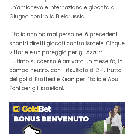
un'amichevole internazionale giocata a
Giugno contro la Bielorussia.
L’Italia non ha mai perso nei 6 precedenti
scontri diretti giocati contro Israele. Cinque
vittorie e un pareggio per gli Azzurri.
L'ultimo successo è arrivato un mese fa, in
campo neutro, con il risultato di 2-1, frutto
dei gol di Frattesi e Kean per l'Italia e Abu
Fani per gli israeliani.