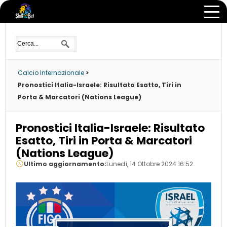
Calcio Internazionale
>
Pronostici Italia-Israele: Risultato Esatto, Tiri in
Porta & Marcatori (Nations League)
Pronostici Italia-Israele: Risultato
Esatto, Tiri in Porta & Marcatori
(Nations League)
Ultimo aggiornamento:
Lunedì, 14 Ottobre 2024 16:52