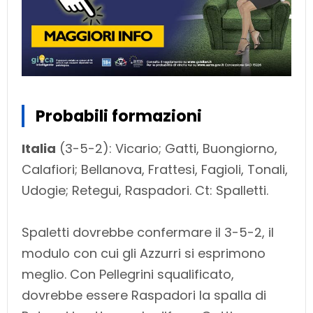
Probabili formazioni
Italia
(3-5-2): Vicario; Gatti, Buongiorno,
Calafiori; Bellanova, Frattesi, Fagioli, Tonali,
Udogie; Retegui, Raspadori. Ct: Spalletti.
Spaletti dovrebbe confermare il 3-5-2, il
modulo con cui gli Azzurri si esprimono
meglio. Con Pellegrini squalificato,
dovrebbe essere Raspadori la spalla di