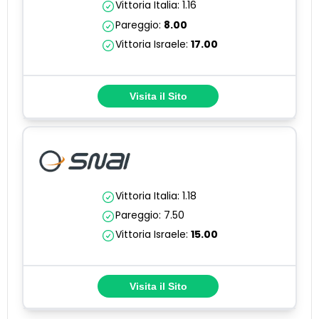
Vittoria Italia: 1.16
Pareggio:
8.00
Vittoria Israele:
17.00
Visita il Sito
Vittoria Italia: 1.18
Pareggio: 7.50
Vittoria Israele:
15.00
Visita il Sito