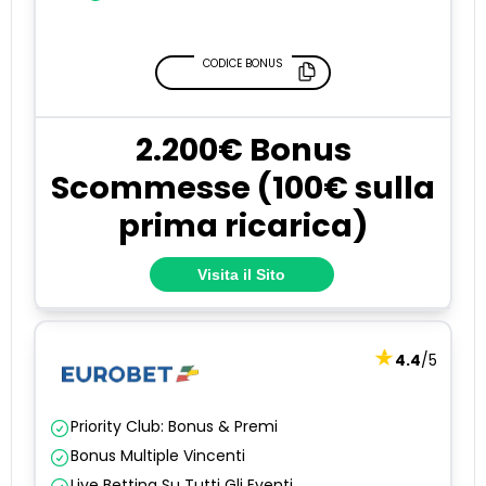
CODICE BONUS
2.200€ Bonus
Scommesse (100€ sulla
prima ricarica)
Visita il Sito
4.4
/5
Priority Club: Bonus & Premi
Bonus Multiple Vincenti
Live Betting Su Tutti Gli Eventi