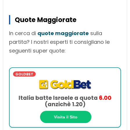
Quote Maggiorate
In cerca di
quote maggiorate
sulla
partita? I nostri esperti ti consigliano le
seguenti super quote:
GOLDBET
Italia batte Israele a quota
6.00
(anzichè 1.20)
Visita il Sito