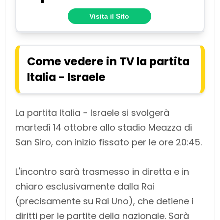
Visita il Sito
Come vedere in TV la partita
Italia - Israele
La partita Italia - Israele si svolgerà
martedì 14 ottobre allo stadio Meazza di
San Siro, con inizio fissato per le ore 20:45.
L'incontro sarà trasmesso in diretta e in
chiaro esclusivamente dalla Rai
(precisamente su Rai Uno), che detiene i
diritti per le partite della nazionale. Sarà