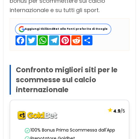
bonus per scommettere sul calcio
internazionale e su tutti gli sport.
Aggiungi SkillAndBet alle Fonti preferite di Google
F
T
W
T
P
R
S
a
w
h
e
i
e
h
c
i
a
l
n
d
a
e
t
t
e
t
d
r
b
t
s
g
e
i
e
o
e
A
r
r
t
o
r
p
a
e
Confronto migliori siti per le
k
p
m
s
t
scommesse sul calcio
internazionale
4.9
/5
100% Bonus Prima Scommessa dall'App
Prenotatore Goldbet