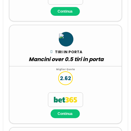
Continua
TIRI IN PORTA
Mancini over 0.5 tiri in porta
Miglior Quota
2.62
Continua