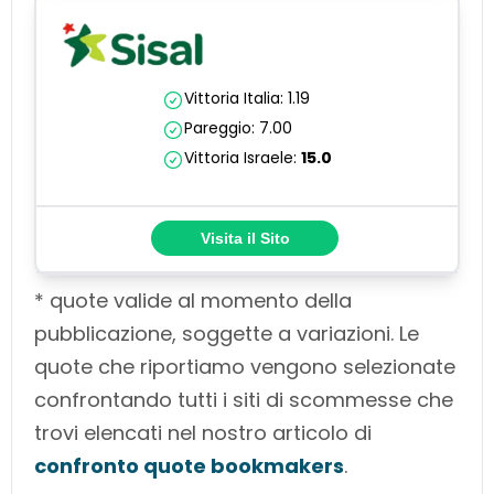
Vittoria Italia: 1.19
Pareggio: 7.00
Vittoria Israele:
15.0
Visita il Sito
* quote valide al momento della
pubblicazione, soggette a variazioni. Le
quote che riportiamo vengono selezionate
confrontando tutti i siti di scommesse che
trovi elencati nel nostro articolo di
confronto quote bookmakers
.