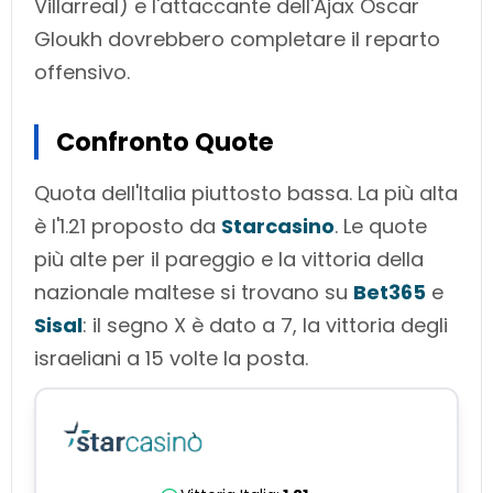
Villarreal) e l'attaccante dell'Ajax Oscar
Gloukh dovrebbero completare il reparto
offensivo.
Confronto Quote
Quota dell'Italia piuttosto bassa. La più alta
è l'1.21 proposto da
Starcasino
. Le quote
più alte per il pareggio e la vittoria della
nazionale maltese si trovano su
Bet365
e
Sisal
: il segno X è dato a 7, la vittoria degli
israeliani a 15 volte la posta.