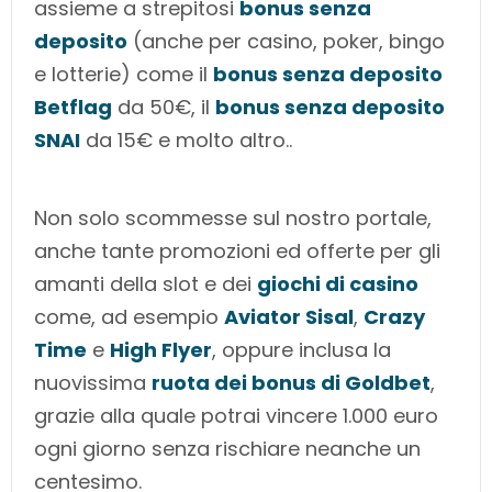
assieme a strepitosi
bonus senza
deposito
(anche per casino, poker, bingo
e lotterie) come il
bonus senza deposito
Betflag
da 50€, il
bonus senza deposito
SNAI
da 15€ e molto altro..
Non solo scommesse sul nostro portale,
anche tante promozioni ed offerte per gli
amanti della slot e dei
giochi di casino
come, ad esempio
Aviator Sisal
,
Crazy
Time
e
High Flyer
, oppure inclusa la
nuovissima
ruota dei bonus di Goldbet
,
grazie alla quale potrai vincere 1.000 euro
ogni giorno senza rischiare neanche un
centesimo.