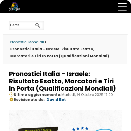
Pronostici Mondiali
>
Pronostici Italia - Israele: Risultato Esatto,
Marcatori e Tiri In Porta (Qualificazioni Mondiali)
Pronostici Italia - Israele:
Risultato Esatto, Marcatori e Tiri
In Porta (Qualificazioni Mondiali)
Ultimo aggiornamento:
Martedì, 14 Ottobre 2025 17:20
Revisionato da:
David Bet