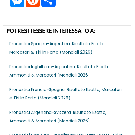
o
s
e
d
A
a
d
r
r
o
s
r
d
p
r
I
e
a
k
e
i
p
e
n
s
m
n
t
t
g
e
POTRESTI ESSERE INTERESSATO A:
r
Pronostici Spagna-Argentina: Risultato Esatto,
Marcatori & Tiri in Porta (Mondiali 2026)
Pronostici Inghilterra-Argentina: Risultato Esatto,
Ammoniti & Marcatori (Mondiali 2026)
Pronostici Francia-Spagna: Risultato Esatto, Marcatori
e Tiri In Porta (Mondiali 2026)
Pronostici Argentina-Svizzera: Risultato Esatto,
Ammoniti & Marcatori (Mondiali 2026)