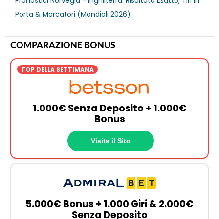
Pronostici Norvegia - Inghilterra: Risultato Esatto, Tiri In
Porta & Marcatori (Mondiali 2026)
COMPARAZIONE BONUS
TOP DELLA SETTIMANA
1.000€ Senza Deposito + 1.000€
Bonus
Visita il Sito
5.000€ Bonus + 1.000 Giri & 2.000€
Senza Deposito