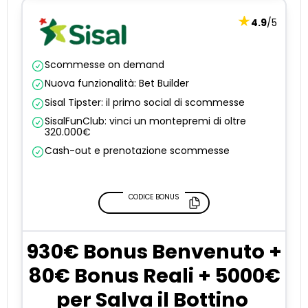
4.9
/5
Scommesse on demand
Nuova funzionalità: Bet Builder
Sisal Tipster: il primo social di scommesse
SisalFunClub: vinci un montepremi di oltre
320.000€
Cash-out e prenotazione scommesse
CODICE BONUS
930€ Bonus Benvenuto +
80€ Bonus Reali + 5000€
per Salva il Bottino