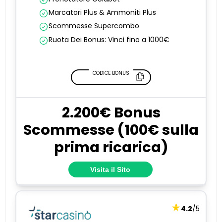
Marcatori Plus & Ammoniti Plus
Scommesse Supercombo
Ruota Dei Bonus: Vinci fino a 1000€
CODICE BONUS
2.200€ Bonus
Scommesse (100€ sulla
prima ricarica)
Visita il Sito
4.2
/5