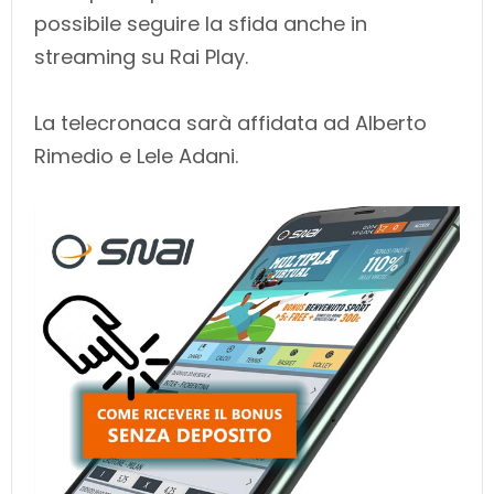
possibile seguire la sfida anche in
streaming su Rai Play.
La telecronaca sarà affidata ad Alberto
Rimedio e Lele Adani.