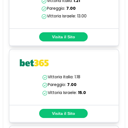
Vittoria Italia:
1.21
Pareggio:
7.00
Vittoria Israele: 13.00
Visita il Sito
Vittoria Italia: 1.18
Pareggio:
7.00
Vittoria Israele:
15.0
Visita il Sito