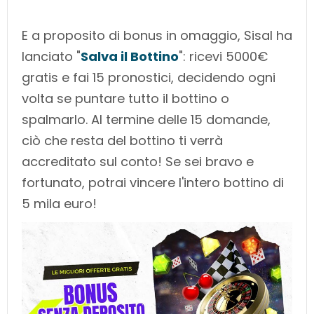
E a proposito di bonus in omaggio, Sisal ha
lanciato "
Salva il Bottino
": ricevi 5000€
gratis e fai 15 pronostici, decidendo ogni
volta se puntare tutto il bottino o
spalmarlo. Al termine delle 15 domande,
ciò che resta del bottino ti verrà
accreditato sul conto! Se sei bravo e
fortunato, potrai vincere l'intero bottino di
5 mila euro!