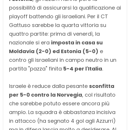
possibilità di assicurarsi la qualificazione ai
playoff battendo gli israeliani. Per il CT
Gattuso sarebbe la quarta vittoria su
quattro partite: prima di venerdì, la
nazionale si era
imposta in casa su
Moldavia (2-0) ed Estonia (5-0)
e
contro gli israeliani in campo neutro in un
partita "pazza" finita
5-4 per l'Italia
.
Israele è reduce dalla pesante
sconfitta
per 5-0 contro la Norvegia
, col risultato
che sarebbe potuto essere ancora più
ampio. La squadra è abbastanza incisiva
in attacco (ha segnato 4 gol agli Azzurri)
ma in difesa lascia molto a desiderare. Al