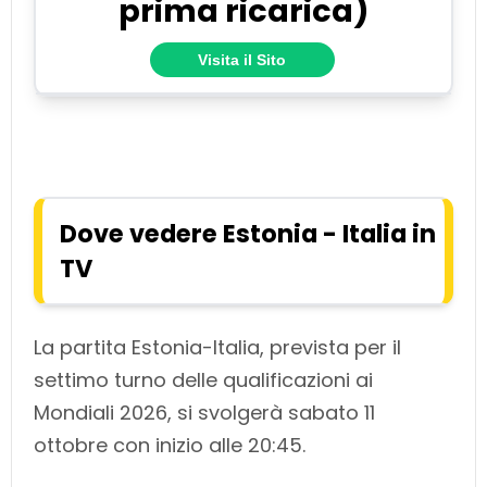
prima ricarica)
Visita il Sito
Dove vedere Estonia - Italia in
TV
La partita Estonia-Italia, prevista per il
settimo turno delle qualificazioni ai
Mondiali 2026, si svolgerà sabato 11
ottobre con inizio alle 20:45.