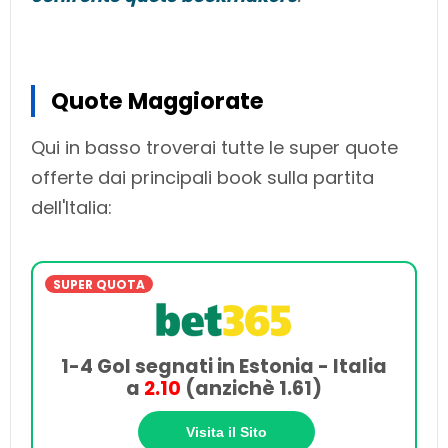
Quote Maggiorate
Qui in basso troverai tutte le super quote
offerte dai principali book sulla partita
dell'Italia:
SUPER QUOTA
1-4 Gol segnati in Estonia - Italia
a
2.10
(anzichè 1.61)
Visita il Sito