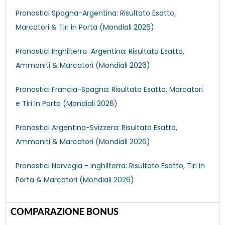
Pronostici Spagna-Argentina: Risultato Esatto,
Marcatori & Tiri in Porta (Mondiali 2026)
Pronostici Inghilterra-Argentina: Risultato Esatto,
Ammoniti & Marcatori (Mondiali 2026)
Pronostici Francia-Spagna: Risultato Esatto, Marcatori
e Tiri In Porta (Mondiali 2026)
Pronostici Argentina-Svizzera: Risultato Esatto,
Ammoniti & Marcatori (Mondiali 2026)
Pronostici Norvegia - Inghilterra: Risultato Esatto, Tiri In
Porta & Marcatori (Mondiali 2026)
COMPARAZIONE BONUS