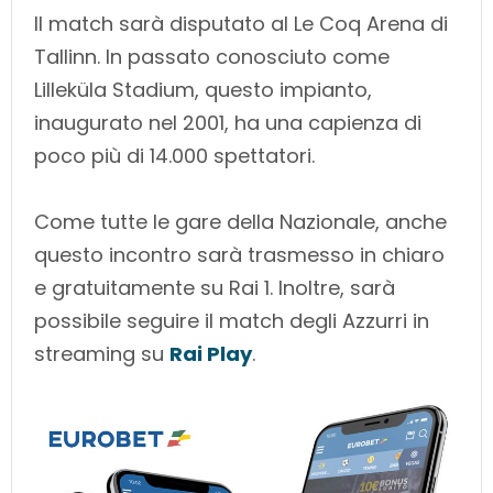
Il match sarà disputato al Le Coq Arena di
Tallinn. In passato conosciuto come
Lilleküla Stadium, questo impianto,
inaugurato nel 2001, ha una capienza di
poco più di 14.000 spettatori.
Come tutte le gare della Nazionale, anche
questo incontro sarà trasmesso in chiaro
e gratuitamente su Rai 1. Inoltre, sarà
possibile seguire il match degli Azzurri in
streaming su
Rai Play
.