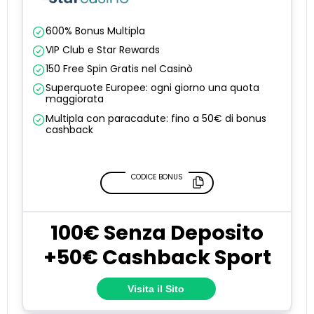
600% Bonus Multipla
VIP Club e Star Rewards
150 Free Spin Gratis nel Casinò
Superquote Europee: ogni giorno una quota
maggiorata
Multipla con paracadute: fino a 50€ di bonus
cashback
CODICE BONUS
100€ Senza Deposito
+50€ Cashback Sport
Visita il Sito