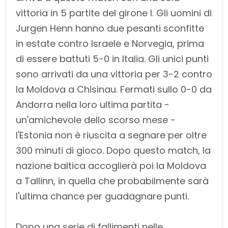
vittoria in 5 partite del girone I. Gli uomini di
Jurgen Henn hanno due pesanti sconfitte
in estate contro Israele e Norvegia, prima
di essere battuti 5-0 in Italia. Gli unici punti
sono arrivati da una vittoria per 3-2 contro
la Moldova a Chisinau. Fermati sullo 0-0 da
Andorra nella loro ultima partita -
un'amichevole dello scorso mese -
l'Estonia non è riuscita a segnare per oltre
300 minuti di gioco. Dopo questo match, la
nazione baltica accoglierà poi la Moldova
a Tallinn, in quella che probabilmente sarà
l'ultima chance per guadagnare punti.
Dopo una serie di fallimenti nelle