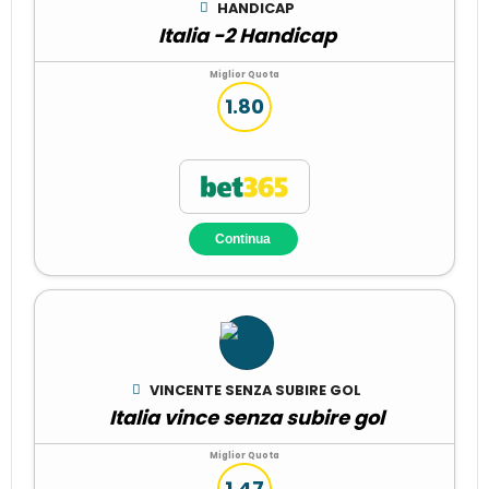
HANDICAP
Italia -2 Handicap
Miglior Quota
1.80
Continua
VINCENTE SENZA SUBIRE GOL
Italia vince senza subire gol
Miglior Quota
1.47