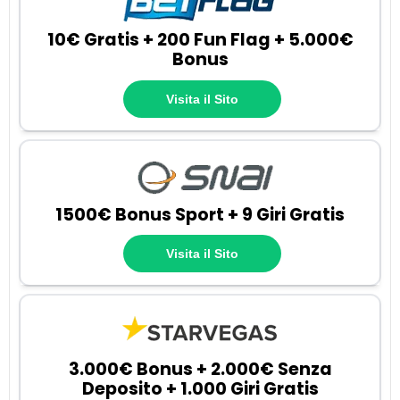
10€ Gratis + 200 Fun Flag + 5.000€
Bonus
Visita il Sito
1500€ Bonus Sport + 9 Giri Gratis
Visita il Sito
3.000€ Bonus + 2.000€ Senza
Deposito + 1.000 Giri Gratis