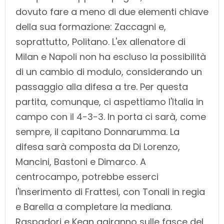
dovuto fare a meno di due elementi chiave
della sua formazione: Zaccagni e,
soprattutto, Politano. L'ex allenatore di
Milan e Napoli non ha escluso la possibilità
di un cambio di modulo, considerando un
passaggio alla difesa a tre. Per questa
partita, comunque, ci aspettiamo l'Italia in
campo con il 4-3-3. In porta ci sarà, come
sempre, il capitano Donnarumma. La
difesa sarà composta da Di Lorenzo,
Mancini, Bastoni e Dimarco. A
centrocampo, potrebbe esserci
l'inserimento di Frattesi, con Tonali in regia
e Barella a completare la mediana.
Raspadori e Kean agiranno sulle fasce del