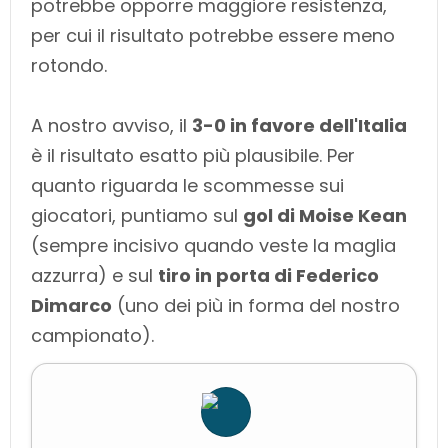
potrebbe opporre maggiore resistenza,
per cui il risultato potrebbe essere meno
rotondo.
A nostro avviso, il
3-0 in favore dell'Italia
è il risultato esatto più plausibile. Per
quanto riguarda le scommesse sui
giocatori, puntiamo sul
gol di Moise Kean
(sempre incisivo quando veste la maglia
azzurra) e sul
tiro in porta di Federico
Dimarco
(uno dei più in forma del nostro
campionato).