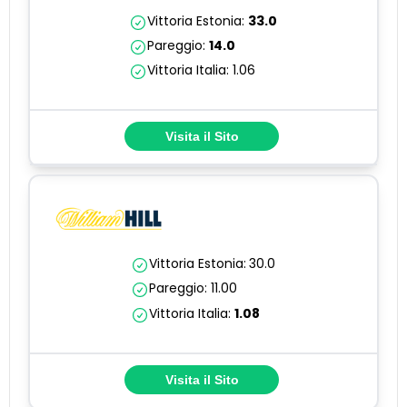
Vittoria Estonia:
33.0
Pareggio:
14.0
Vittoria Italia: 1.06
Visita il Sito
Vittoria Estonia:
30.0
Pareggio: 11.00
Vittoria Italia:
1.08
Visita il Sito