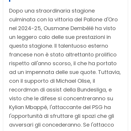
Dopo una straordinaria stagione
culminata con la vittoria del Pallone d'Oro
nel 2024-25, Ousmane Dembélé ha visto
un leggero calo delle sue prestazioni in
questa stagione. Il talentuoso esterno
francese non è stato altrettanto prolifico
rispetto all'anno scorso, il che ha portato
ad un impennata delle sue quote. Tuttavia,
con il supporto di Michael Olise, il
recordman di assist della Bundesliga, e
visto che le difese si concentreranno su
Kylian Mbappé, l'attaccante del PSG ha
l'opportunità di sfruttare gli spazi che gli
avversari gli concederanno. Se l'attacco