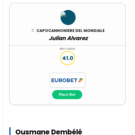
CAPOCANNONIERE DEL MONDIALE
Julian Alvarez
BEST ODDS
41.0
Place Bet
Ousmane Dembélé