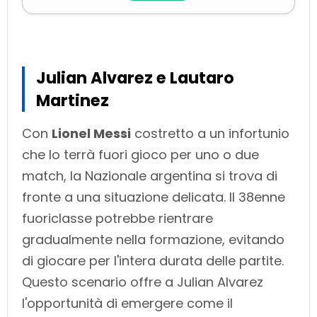
Julian Alvarez e Lautaro
Martinez
Con
Lionel Messi
costretto a un infortunio
che lo terrà fuori gioco per uno o due
match, la Nazionale argentina si trova di
fronte a una situazione delicata. Il 38enne
fuoriclasse potrebbe rientrare
gradualmente nella formazione, evitando
di giocare per l'intera durata delle partite.
Questo scenario offre a Julian Alvarez
l'opportunità di emergere come il