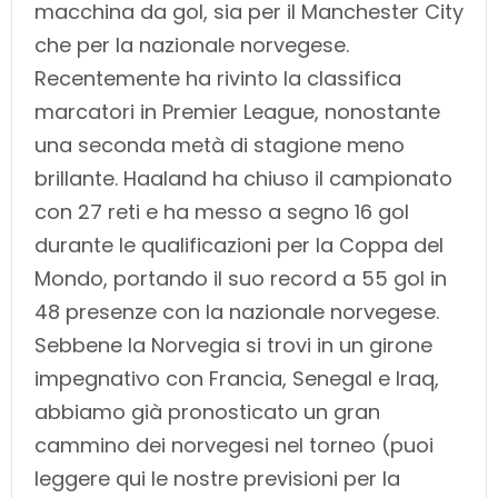
macchina da gol, sia per il Manchester City
che per la nazionale norvegese.
Recentemente ha rivinto la classifica
marcatori in Premier League, nonostante
una seconda metà di stagione meno
brillante. Haaland ha chiuso il campionato
con 27 reti e ha messo a segno 16 gol
durante le qualificazioni per la Coppa del
Mondo, portando il suo record a 55 gol in
48 presenze con la nazionale norvegese.
Sebbene la Norvegia si trovi in un girone
impegnativo con Francia, Senegal e Iraq,
abbiamo già pronosticato un gran
cammino dei norvegesi nel torneo (puoi
leggere qui le nostre previsioni per la