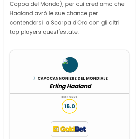
Coppa del Mondo), per cui crediamo che
Haaland avrò le sue chance per
contendersi la Scarpa d'Oro con gli altri
top players quest'estate.
CAPOCANNONIERE DEL MONDIALE
Erling Haaland
BEST ODDS
16.0