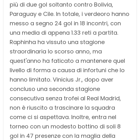
più di due gol soltanto contro Bolivia,
Paraguay e Cile. In totale, i verdeoro hanno
messo a segno 24 gol in 18 incontri, con
una media di appena 1.33 reti a partita.
Raphinha ha vissuto una stagione
straordinaria lo scorso anno, ma
quest'anno ha faticato a mantenere quel
livello di forma a causa di infortuni che lo
hanno limitato. Vinicius Jr., dopo aver
concluso una seconda stagione
consecutiva senza trofei al Real Madrid,
non è riuscito a trascinare la squadra
come ci si aspettava. Inoltre, entra nel
torneo con un modesto bottino di soli 8
gol in 47 presenze con la maglia della