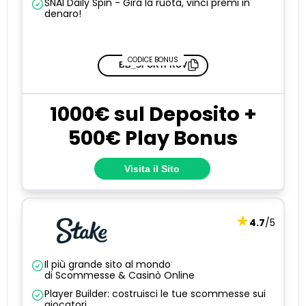
SNAI Daily Spin - Gira la ruota, vinci premi in
denaro!
CODICE BONUS
1000€ sul Deposito +
500€ Play Bonus
Visita il Sito
4.7
/5
Il più grande sito al mondo
di Scommesse & Casinò Online
Player Builder: costruisci le tue scommesse sui
giocatori