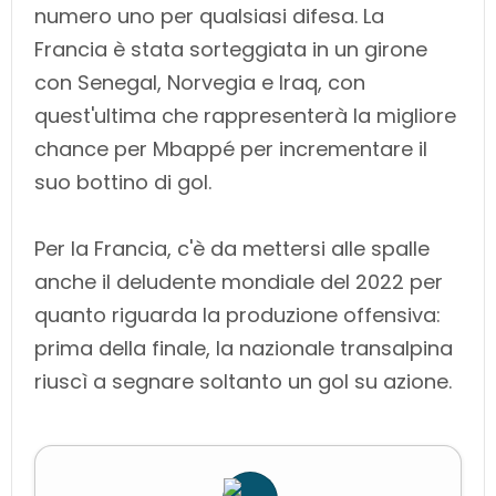
numero uno per qualsiasi difesa. La
Francia è stata sorteggiata in un girone
con Senegal, Norvegia e Iraq, con
quest'ultima che rappresenterà la migliore
chance per Mbappé per incrementare il
suo bottino di gol.
Per la Francia, c'è da mettersi alle spalle
anche il deludente mondiale del 2022 per
quanto riguarda la produzione offensiva:
prima della finale, la nazionale transalpina
riuscì a segnare soltanto un gol su azione.