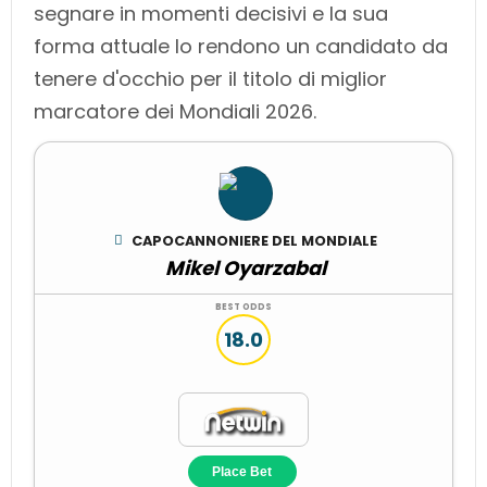
segnare in momenti decisivi e la sua
forma attuale lo rendono un candidato da
tenere d'occhio per il titolo di miglior
marcatore dei Mondiali 2026.
CAPOCANNONIERE DEL MONDIALE
Mikel Oyarzabal
BEST ODDS
18.0
Place Bet