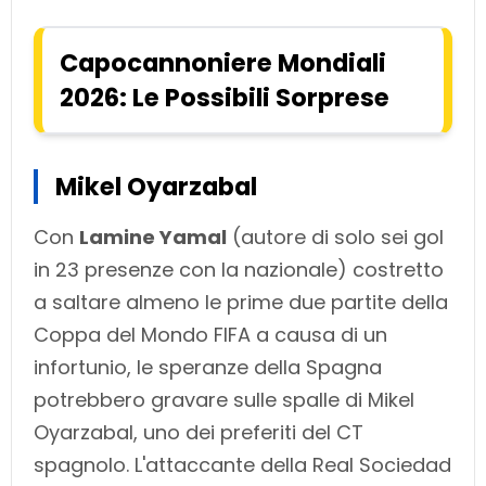
Capocannoniere Mondiali
2026: Le Possibili Sorprese
Mikel Oyarzabal
Con
Lamine Yamal
(autore di solo sei gol
in 23 presenze con la nazionale) costretto
a saltare almeno le prime due partite della
Coppa del Mondo FIFA a causa di un
infortunio, le speranze della Spagna
potrebbero gravare sulle spalle di Mikel
Oyarzabal, uno dei preferiti del CT
spagnolo. L'attaccante della Real Sociedad