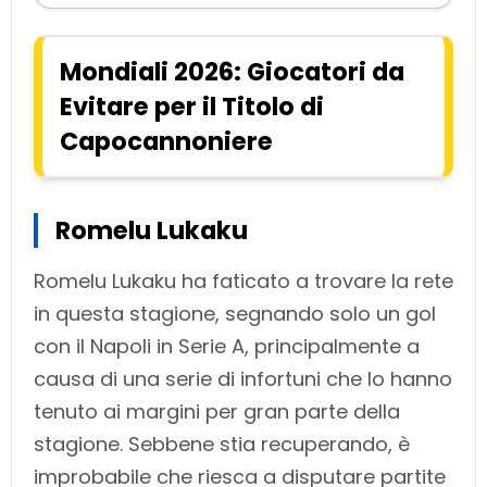
Mondiali 2026: Giocatori da
Evitare per il Titolo di
Capocannoniere
Romelu Lukaku
Romelu Lukaku ha faticato a trovare la rete
in questa stagione, segnando solo un gol
con il Napoli in Serie A, principalmente a
causa di una serie di infortuni che lo hanno
tenuto ai margini per gran parte della
stagione. Sebbene stia recuperando, è
improbabile che riesca a disputare partite