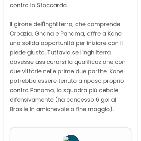
contro lo Stoccarda.
Il girone dell'Inghilterra, che comprende
Croazia, Ghana e Panama, offre a Kane
una solida opportunità per iniziare con il
piede giusto. Tuttavia se l'Inghilterra
dovesse assicurarsi la qualificazione con
due vittorie nelle prime due partite, Kane
potrebbe essere tenuto a riposo proprio
contro Panama, la squadra più debole
difensivamente (ha concesso 6 gol al
Brasile in amichevole a fine maggio).