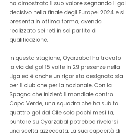
ha dimostrato il suo valore segnando il gol
decisivo nella finale degli Europei 2024 e si
presenta in ottima forma, avendo
realizzato sei reti in sei partite di
qualificazione.
In questa stagione, Oyarzabal ha trovato
la via del gol 15 volte in 29 presenze nella
Liga ed è anche un rigorista designato sia
per il club che per la nazionale. Con la
Spagna che inizierà il mondiale contro
Capo Verde, una squadra che ha subito
quattro gol dal Cile solo pochi mesi fa,
puntare su Oyarzabal potrebbe rivelarsi
una scelta azzeccata. La sua capacità di