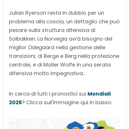
Julian Ryerson resta in dubbio per un
problema alla coscia, un dettaglio che può
pesare sulla struttura difensiva di
Solbakken. La Norvegia avrà bisogno del
miglior Odegaard nella gestione delle
transizioni, di Berge e Berg nella protezione
centrale, e di Moller Wolfe in una serata
difensiva molto impegnativa..
In cerca di tutti i pronostici sui
Mondiali
2026
? Clicca sull'immagine qui in basso