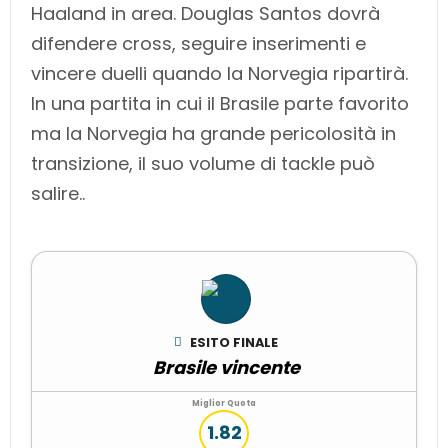
Haaland in area. Douglas Santos dovrà
difendere cross, seguire inserimenti e
vincere duelli quando la Norvegia ripartirà.
In una partita in cui il Brasile parte favorito
ma la Norvegia ha grande pericolosità in
transizione, il suo volume di tackle può
salire..
ESITO FINALE
Brasile vincente
Miglior Quota
1.82