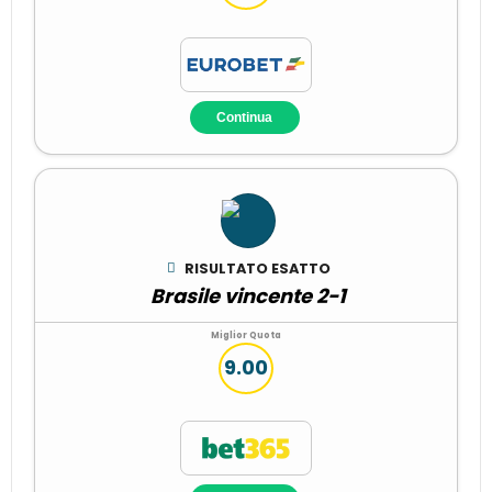
Continua
RISULTATO ESATTO
Brasile vincente 2-1
Miglior Quota
9.00