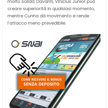
molto solida. Davanti, Vinicius Junior può
creare superiorità in qualsiasi momento,
mentre Cunha dà movimento e rende
l’attacco meno prevedibile.