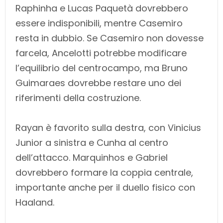
Raphinha e Lucas Paquetà dovrebbero
essere indisponibili, mentre Casemiro
resta in dubbio. Se Casemiro non dovesse
farcela, Ancelotti potrebbe modificare
l’equilibrio del centrocampo, ma Bruno
Guimaraes dovrebbe restare uno dei
riferimenti della costruzione.
Rayan è favorito sulla destra, con Vinicius
Junior a sinistra e Cunha al centro
dell’attacco. Marquinhos e Gabriel
dovrebbero formare la coppia centrale,
importante anche per il duello fisico con
Haaland.