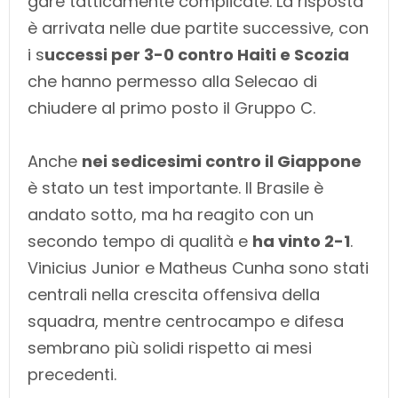
gare tatticamente complicate. La risposta
è arrivata nelle due partite successive, con
i s
uccessi per 3-0 contro Haiti e Scozia
che hanno permesso alla Selecao di
chiudere al primo posto il Gruppo C.
Anche
nei sedicesimi contro il Giappone
è stato un test importante. Il Brasile è
andato sotto, ma ha reagito con un
secondo tempo di qualità e
ha vinto 2-1
.
Vinicius Junior e Matheus Cunha sono stati
centrali nella crescita offensiva della
squadra, mentre centrocampo e difesa
sembrano più solidi rispetto ai mesi
precedenti.