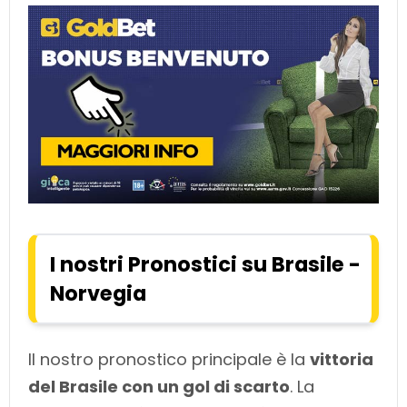
I nostri Pronostici su Brasile -
Norvegia
Il nostro pronostico principale è la
vittoria
del Brasile con un gol di scarto
. La