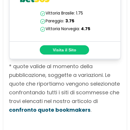
Vittoria Brasile: 1.75
Pareggio:
3.75
Vittoria Norvegia:
4.75
Visita il Sito
* quote valide al momento della
pubblicazione, soggette a variazioni. Le
quote che riportiamo vengono selezionate
confrontando tutti i siti di scommesse che
trovi elencati nel nostro articolo di
confronto quote bookmakers
.