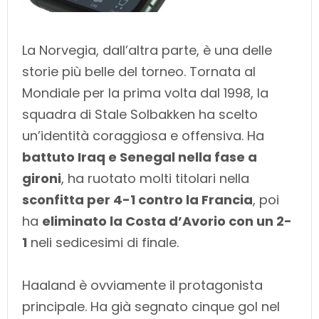
La Norvegia, dall’altra parte, è una delle
storie più belle del torneo. Tornata al
Mondiale per la prima volta dal 1998, la
squadra di Stale Solbakken ha scelto
un’identità coraggiosa e offensiva. Ha
battuto Iraq e Senegal nella fase a
gironi
, ha ruotato molti titolari nella
sconfitta per 4-1 contro la Francia
, poi
ha
eliminato la Costa d’Avorio con un 2-
1
neli sedicesimi di finale.
Haaland è ovviamente il protagonista
principale. Ha già segnato cinque gol nel