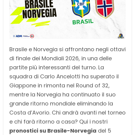
Brasile e Norvegia si affrontano negli ottavi
di finale dei Mondiali 2026, in una delle
partite più interessanti del turno. La
squadra di Carlo Ancelotti ha superato il
Giappone in rimonta nel Round of 32,
mentre la Norvegia ha continuato il suo
grande ritorno mondiale eliminando la
Costa d’Avorio. Chi andrà avanti nel torneo
e chi farà ritorno a casa? Qui i nostri
pronostici su Brasile-Norvegia
del 5