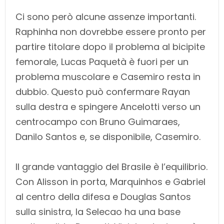
Ci sono però alcune assenze importanti.
Raphinha non dovrebbe essere pronto per
partire titolare dopo il problema al bicipite
femorale, Lucas Paquetà è fuori per un
problema muscolare e Casemiro resta in
dubbio. Questo può confermare Rayan
sulla destra e spingere Ancelotti verso un
centrocampo con Bruno Guimaraes,
Danilo Santos e, se disponibile, Casemiro.
Il grande vantaggio del Brasile è l’equilibrio.
Con Alisson in porta, Marquinhos e Gabriel
al centro della difesa e Douglas Santos
sulla sinistra, la Selecao ha una base