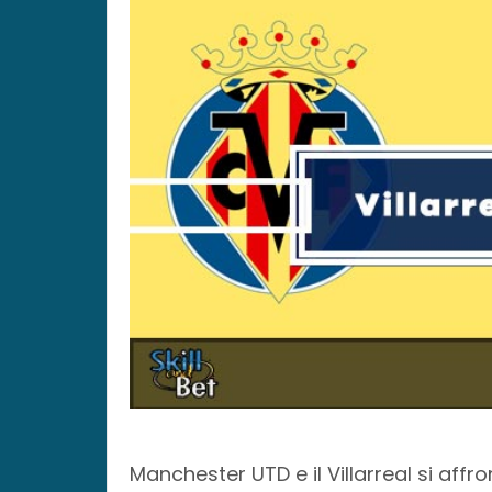
Manchester UTD e il Villarreal si aff