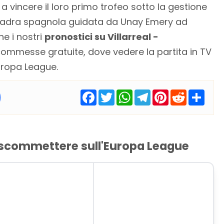
a vincere il loro primo trofeo sotto la gestione
quadra spagnola guidata da Unay Emery ad
e i nostri
pronostici su Villarreal -
 scommesse gratuite, dove vedere la partita in TV
Europa League.
F
T
W
T
P
R
S
a
w
h
e
i
e
h
c
i
a
l
n
d
a
e
t
t
e
t
d
r
b
t
s
g
e
i
e
o
e
A
r
r
t
o
r
p
a
e
 scommettere sull'Europa League
k
p
m
s
t