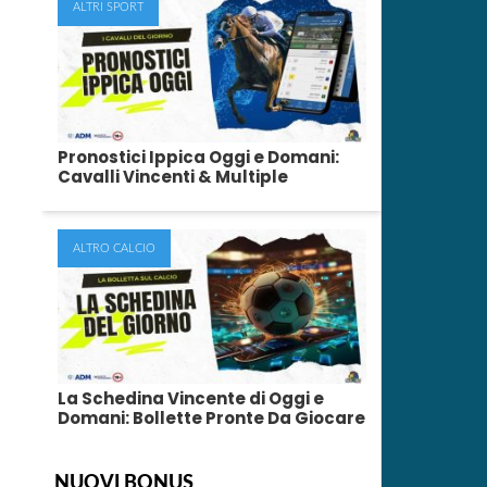
ALTRI SPORT
Bonus Senza Deposito Per
Scommesse, Casino & Poker
(Agosto 2026)
Le migliori offerte di bonus
senza deposito per le
scommesse, il casino, le slot
Pronostici Ippica Oggi e Domani:
ed...
Cavalli Vincenti & Multiple
ALTRO CALCIO
Pronostici Ippica Oggi e
Domani: Cavalli Vincenti &
Multiple
Ogni giorno, in questo articolo,
troverai i nostri pronostici sulle
corse dei cavalli nazionali ed...
La Schedina Vincente di Oggi e
Domani: Bollette Pronte Da Giocare
NUOVI BONUS