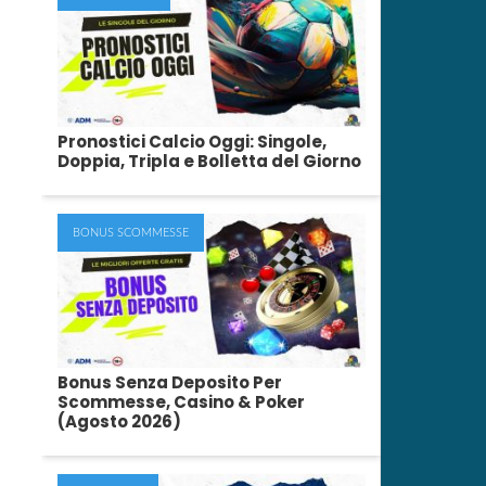
Pronostici Calcio Oggi: Singole,
Doppia, Tripla e Bolletta del Giorno
BONUS SCOMMESSE
Pronostici Calcio Oggi:
Singole, Doppia, Tripla e
Bolletta del Giorno
In cerca di pronostici sul calcio
di oggi? Il team di esperti di
SkillAndBet pubblica...
Bonus Senza Deposito Per
Scommesse, Casino & Poker
(Agosto 2026)