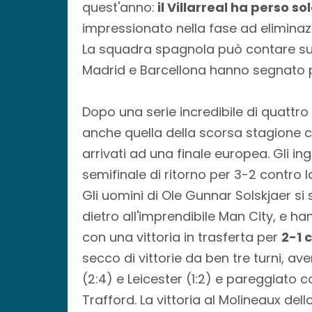
quest'anno:
il Villarreal ha perso so
impressionato nella fase ad elimina
La squadra spagnola può contare su u
Madrid e Barcellona hanno segnato pi
Dopo una serie incredibile di quattro 
anche quella della scorsa stagione con
arrivati ad una finale europea. Gli ing
semifinale di ritorno per 3-2 contro l
Gli uomini di Ole Gunnar Solskjaer si
dietro all'imprendibile Man City, e
con una vittoria in trasferta per
2-1 
secco di vittorie da ben tre turni, av
(2:4) e Leicester (1:2) e pareggiato co
Trafford. La vittoria al Molineaux de