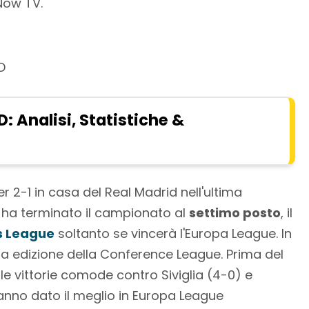
Now TV.
D
: Analisi, Statistiche &
per 2-1 in casa del Real Madrid nell'ultima
y ha terminato il campionato al
settimo posto
, il
 League
soltanto se vincerà l'Europa League. In
ma edizione della Conference League. Prima del
le vittorie comode contro Siviglia (4-0) e
 hanno dato il meglio in Europa League