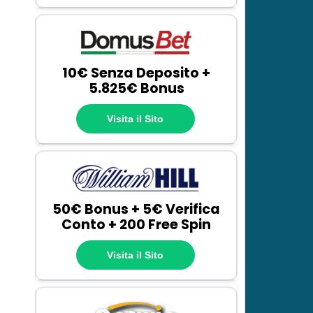
10€ Senza Deposito +
5.825€ Bonus
Visita il Sito
50€ Bonus + 5€ Verifica
Conto + 200 Free Spin
Visita il Sito