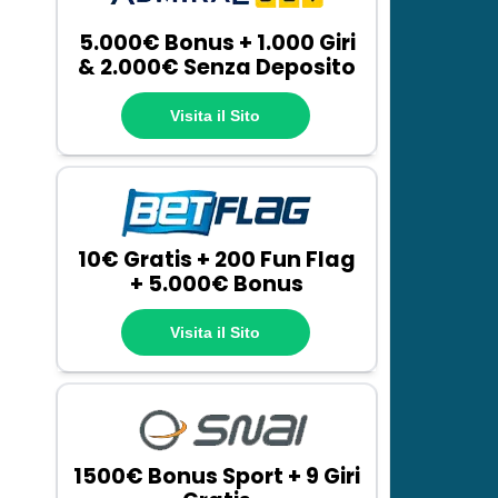
5.000€ Bonus + 1.000 Giri
& 2.000€ Senza Deposito
Visita il Sito
10€ Gratis + 200 Fun Flag
+ 5.000€ Bonus
Visita il Sito
1500€ Bonus Sport + 9 Giri