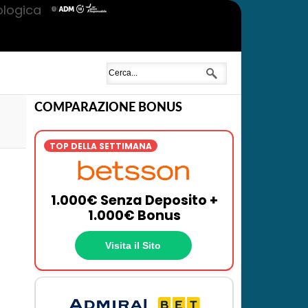
atologica
COMPARAZIONE BONUS
TOP DELLA SETTIMANA
1.000€ Senza Deposito +
1.000€ Bonus
Visita il Sito