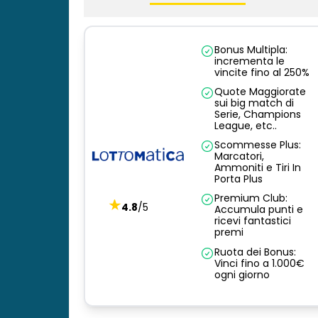
Bonus Multipla:
incrementa le
vincite fino al 250%
Quote Maggiorate
sui big match di
Serie, Champions
League, etc..
Scommesse Plus:
Marcatori,
Ammoniti e Tiri In
Porta Plus
Premium Club:
4.8
/5
Accumula punti e
ricevi fantastici
premi
Ruota dei Bonus:
Vinci fino a 1.000€
ogni giorno