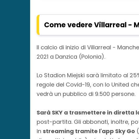
Come vedere Villarreal -
Il calcio di inizio di Villarreal - Ma
2021 a Danzica (Polonia).
Lo Stadion Miejski sarà limitato al 2
regole del Covid-19, con lo United che
vedrà un pubblico di 9.500 persone.
Sarà SKY a trasmettere in diretta l
post-partita. Gli abbonati, inoltre, 
in
streaming tramite l'app Sky Go
(