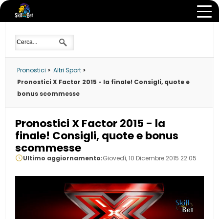
Pronostici
>
Altri Sport
>
Pronostici X Factor 2015 - la finale! Consigli, quote e
bonus scommesse
Pronostici X Factor 2015 - la
finale! Consigli, quote e bonus
scommesse
Ultimo aggiornamento:
Giovedì, 10 Dicembre 2015 22:05