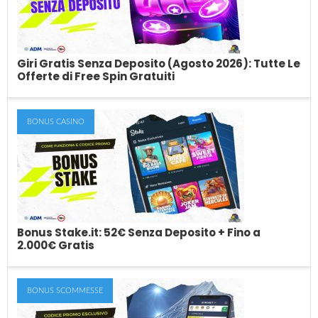
Le migliori offerte di bonus senza deposito per le scommesse, il
casino, le slot ed...
Giri Gratis Senza Deposito (Agosto 2026): Tutte Le
Offerte di Free Spin Gratuiti
BONUS CASINO
Giri Gratis Senza Deposito (Agosto 2026):
Tutte Le Offerte di Free Spin Gratuiti
Immagina di entrare in un casinò online e ricevere un bonus di
benvenuto sotto forma...
Bonus Stake.it: 52€ Senza Deposito + Fino a
2.000€ Gratis
BONUS SCOMMESSE
Bonus Stake.it: 52€ Senza Deposito + Fino a