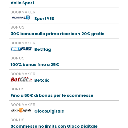
dello Sport
BOOKMAKER
SportYES
BONUS
30€ bonus sulla prima ricarica + 20€ gratis
BOOKMAKER
Betflag
BONUS
100% bonus fino a 25€
BOOKMAKER
Betclic
BONUS
Fino a 50€ di bonus per le scommesse
BOOKMAKER
GiocoDigitale
BONUS
Scommesse no limits con Gioco Digitale