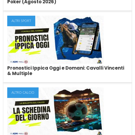
Poker (Agosto 2026)
ALTRI SPORT
Bonus Senza Deposito Per Scommesse,
Casino & Poker (Agosto 2026)
Le migliori offerte di bonus senza deposito per le scommesse, il
casino, le slot ed...
Pronostici Ippica Oggi e Domani: Cavalli Vincenti
& Multiple
ALTRO CALCIO
Pronostici Ippica Oggi e Domani: Cavalli
Vincenti & Multiple
Ogni giorno, in questo articolo, troverai i nostri pronostici sulle
corse dei cavalli nazionali ed...