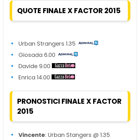
QUOTE FINALE X FACTOR 2015
Urban Strangers 1.35
Giosada 6.00
Davide 9.00
Enrica 14.00
PRONOSTICI FINALE X FACTOR
2015
Vincente
: Urban Stangers @ 1.35