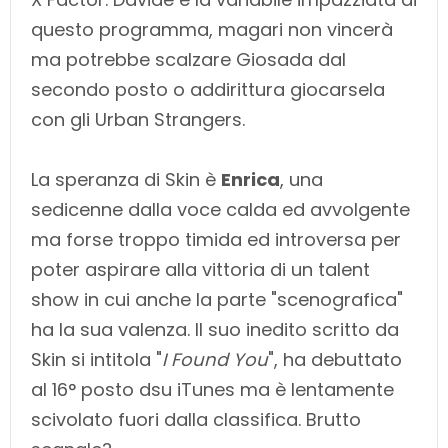
questo programma, magari non vincerà
ma potrebbe scalzare Giosada dal
secondo posto o addirittura giocarsela
con gli Urban Strangers.
La speranza di Skin è
Enrica
, una
sedicenne dalla voce calda ed avvolgente
ma forse troppo timida ed introversa per
poter aspirare alla vittoria di un talent
show in cui anche la parte "scenografica"
ha la sua valenza. Il suo inedito scritto da
Skin si intitola "
I Found You
", ha debuttato
al 16° posto dsu iTunes ma è lentamente
scivolato fuori dalla classifica. Brutto