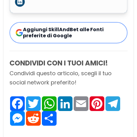
Aggiungi SkillAndBet alle Fonti
preferite di Google
CONDIVIDI CON I TUOI AMICI!
Condividi questo articolo, scegli il tuo
social network preferito!
F
T
W
L
E
P
T
a
w
h
i
m
i
e
c
i
a
n
a
n
l
e
M
t
R
t
S
k
i
t
e
b
e
t
e
s
h
e
l
e
g
o
s
e
d
A
a
d
r
r
o
s
r
d
p
r
I
e
a
k
e
i
p
e
n
s
m