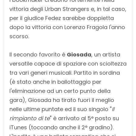
vittoria degli Urban Strangers e, in tal caso,
per il giudice Fedez sarebbe doppietta
dopo la vittoria con Lorenzo Fragola l'anno
scorso.
Il secondo favorito è
Giosada
, un artista
versatile capace di spaziare con scioltezza
tra vari generi musicali. Partito in sordina
(è stato anche in ballottaggio per
l'eliminazione ad un certo punto della
gara), Giosada ha tirato fuori il meglio
nelle ultime puntate ed il suo singolo "
Il
rimpianto di te
" è arrivato al 5° posto su
iTunes (toccando anche il 2° gradino).