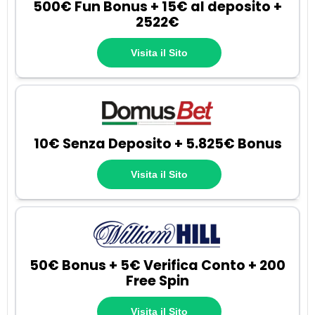
500€ Fun Bonus + 15€ al deposito +
2522€
Visita il Sito
10€ Senza Deposito + 5.825€ Bonus
Visita il Sito
50€ Bonus + 5€ Verifica Conto + 200
Free Spin
Visita il Sito