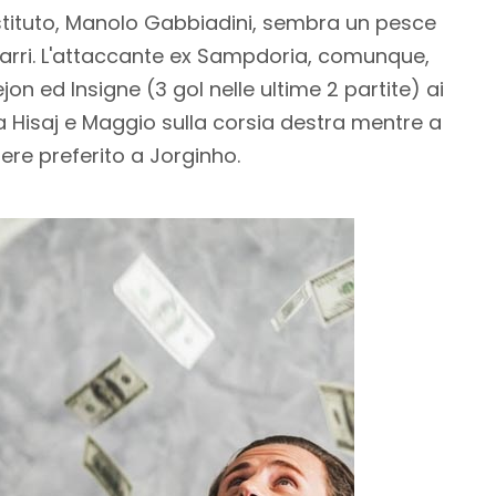
sostituto, Manolo Gabbiadini, sembra un pesce
Sarri. L'attaccante ex Sampdoria, comunque,
on ed Insigne (3 gol nelle ultime 2 partite) ai
tra Hisaj e Maggio sulla corsia destra mentre a
e preferito a Jorginho.