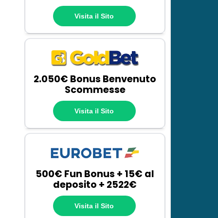
Visita il Sito
2.050€ Bonus Benvenuto
Scommesse
Visita il Sito
500€ Fun Bonus + 15€ al
deposito + 2522€
Visita il Sito