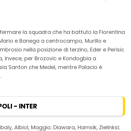
fermare la squadra che ha battuto la Fiorentina
 Mario e Banega a centrocampo, Murillo e
rosio nella posizione di terzino, Eder e Perisic
a, invece, per Brozovic e Kondogbia a
 sia Santon che Medel, mentre Palacio è
.
OLI - INTER
aly, Albiol, Maggio; Diawara, Hamsik, Zielinksi;