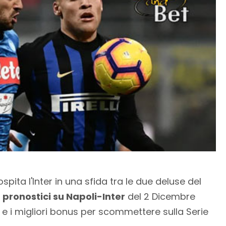
ospita l'Inter in una sfida tra le due deluse del
i
pronostici su Napoli-Inter
del 2 Dicembre
e e i migliori bonus per scommettere sulla Serie