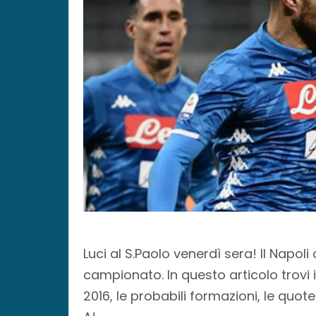
Luci al S.Paolo venerdì sera! Il Napoli 
campionato. In questo articolo trovi 
2016, le probabili formazioni, le quot