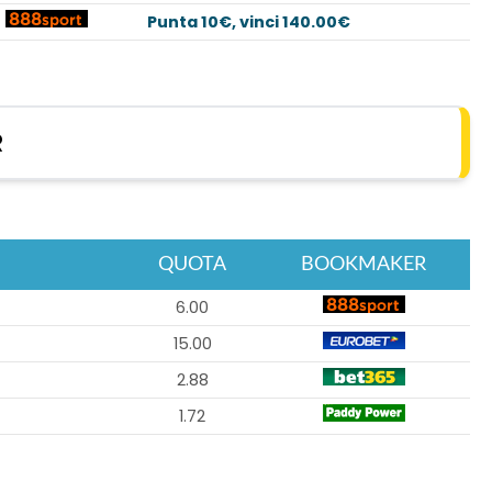
Punta 10€, vinci 140.00€
R
QUOTA
BOOKMAKER
6.00
15.00
2.88
1.72