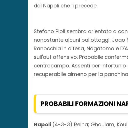
dal Napoli che li precede.
Stefano Pioli sembra orientato a con
nonostante alcuni ballottaggi: Joao
Ranocchia in difesa, Nagatomo e D'Amb
sull'out offensivo. Probabile conferm
centrocampo. Assenti per infortunio
recuperabile almeno per la panchina
PROBABILI FORMAZIONI NAP
Napoli
(4-3-3) Reina; Ghoulam, Koulib