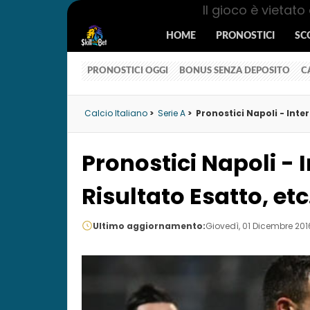
Il gioco è vietat
HOME
PRONOSTICI
SC
Calcio
Mi
PRONOSTICI OGGI
BONUS SENZA DEPOSITO
C
Champions Lea
Altri Sport
Bo
Calcio Italiano
>
Serie A
>
Pronostici Napoli - Inter:
Europa League
NFL
Scommesse Speci
St
Serie A
NBA
Pronostici Napoli - I
Si
Serie B
Ippica
Be
Risultato Esatto, etc.
Premier League
Qu
Ultimo aggiornamento:
Giovedì, 01 Dicembre 2016