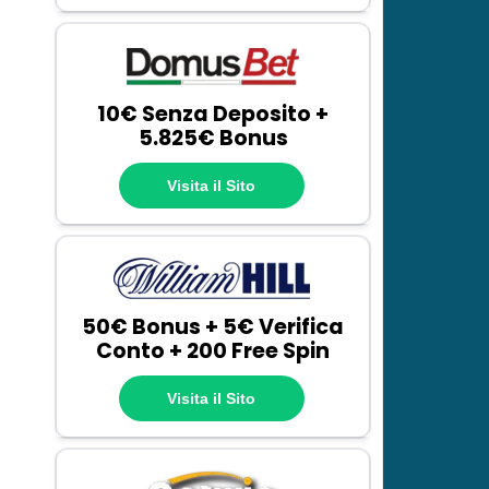
10€ Senza Deposito +
5.825€ Bonus
Visita il Sito
50€ Bonus + 5€ Verifica
Conto + 200 Free Spin
Visita il Sito