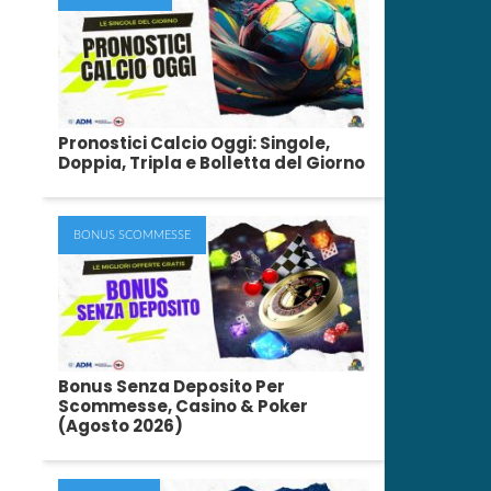
Pronostici Calcio Oggi: Singole,
Doppia, Tripla e Bolletta del Giorno
BONUS SCOMMESSE
Pronostici Calcio Oggi:
Singole, Doppia, Tripla e
Bolletta del Giorno
In cerca di pronostici sul calcio
di oggi? Il team di esperti di
SkillAndBet pubblica...
Bonus Senza Deposito Per
Scommesse, Casino & Poker
(Agosto 2026)