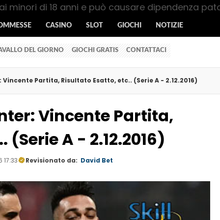
o ai minori di 18 anni e può causare dipendenza p
OMMESSE
CASINO
SLOT
GIOCHI
NOTIZIE
gliori Siti Scommesse
Casino Online
Free Spin Senza Deposito
AVALLO DEL GIORNO
GIOCHI GRATIS
CONTATTACI
gue
nus Scommesse
Bonus Casino
 Vincente Partita, Risultato Esatto, etc.. (Serie A - 2.12.2016)
ali
rategie
Tips & Strategie
nter: Vincente Partita,
stemi
tting Exchange
. (Serie A - 2.12.2016)
ote Maggiorate
 17:33
Revisionato da:
David Bet