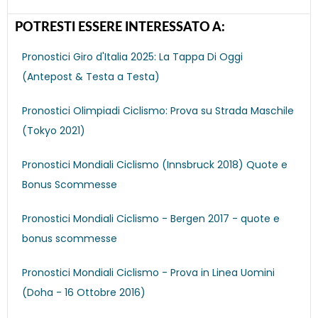
g
e
POTRESTI ESSERE INTERESSATO A:
r
Pronostici Giro d'Italia 2025: La Tappa Di Oggi
(Antepost & Testa a Testa)
Pronostici Olimpiadi Ciclismo: Prova su Strada Maschile
(Tokyo 2021)
Pronostici Mondiali Ciclismo (Innsbruck 2018) Quote e
Bonus Scommesse
Pronostici Mondiali Ciclismo - Bergen 2017 - quote e
bonus scommesse
Pronostici Mondiali Ciclismo - Prova in Linea Uomini
(Doha - 16 Ottobre 2016)