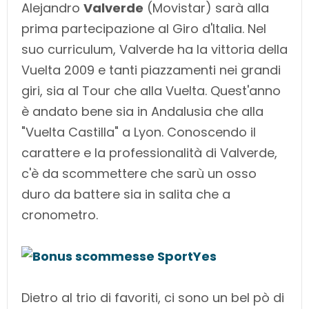
Alejandro
Valverde
(Movistar) sarà alla
prima partecipazione al Giro d'Italia. Nel
suo curriculum, Valverde ha la vittoria della
Vuelta 2009 e tanti piazzamenti nei grandi
giri, sia al Tour che alla Vuelta. Quest'anno
è andato bene sia in Andalusia che alla
"Vuelta Castilla" a Lyon. Conoscendo il
carattere e la professionalità di Valverde,
c'è da scommettere che sarù un osso
duro da battere sia in salita che a
cronometro.
Dietro al trio di favoriti, ci sono un bel pò di