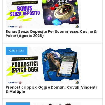
Pronostici Calcio Oggi: Singole, Doppia,
Tripla e Bolletta del Giorno
In cerca di pronostici sul calcio di oggi? Il team di esperti di
SkillAndBet pubblica...
Bonus Senza Deposito Per Scommesse, Casino &
Poker (Agosto 2026)
ALTRI SPORT
Bonus Senza Deposito Per Scommesse,
Casino & Poker (Agosto 2026)
Le migliori offerte di bonus senza deposito per le scommesse, il
casino, le slot ed...
Pronostici Ippica Oggi e Domani: Cavalli Vincenti
& Multiple