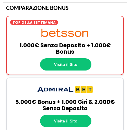
COMPARAZIONE BONUS
TOP DELLA SETTIMANA
1.000€ Senza Deposito + 1.000€
Bonus
Visita il Sito
5.000€ Bonus + 1.000 Giri & 2.000€
Senza Deposito
Visita il Sito