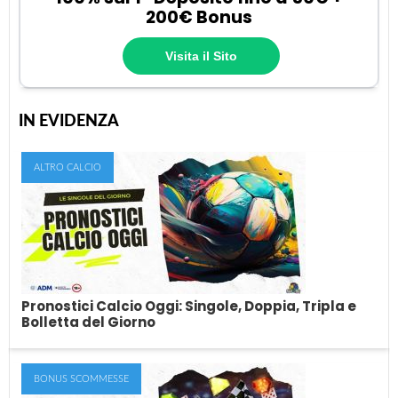
200€ Bonus
Visita il Sito
IN EVIDENZA
ALTRO CALCIO
Pronostici Calcio Oggi: Singole, Doppia, Tripla e
Bolletta del Giorno
BONUS SCOMMESSE