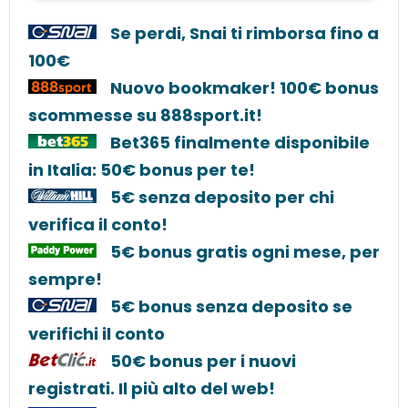
Se perdi, Snai ti rimborsa fino a
100€
Nuovo bookmaker! 100€ bonus
scommesse su 888sport.it!
Bet365 finalmente disponibile
in Italia: 50€ bonus per te!
5€ senza deposito per chi
verifica il conto!
5€ bonus gratis ogni mese, per
sempre!
5€ bonus senza deposito se
verifichi il conto
50€ bonus per i nuovi
registrati. Il più alto del web!