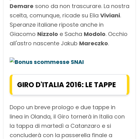
Demare
sono da non trascurare. La nostra
scelta, comunque, ricade su Elia
Viviani
.
Speranze italiane riposte anche in
Giacomo
Nizzolo
e Sacha
Modolo
. Occhio
all'astro nascente Jakub
Mareczko
.
GIRO D'ITALIA 2016: LE TAPPE
Dopo un breve prologo e due tappe in
linea in Olanda, il Giro tornerà in Italia con
la tappa di martedì a Catanzaro e si
concluderà con la passerella finale a