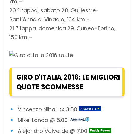
km –
20 ª tappa, sabato 28, Guillestre-
Sant’Anna di Vinadio, 134 km –
21 ª tappa, domenica 29, Cuneo-Torino,
150 km –
GIRO D'ITALIA 2016: LE MIGLIORI
QUOTE SCOMMESSE
Vincenzo Nibali @ 3.50
Mikel Landa @ 5.00
Alejandro Valverde @ 7.00