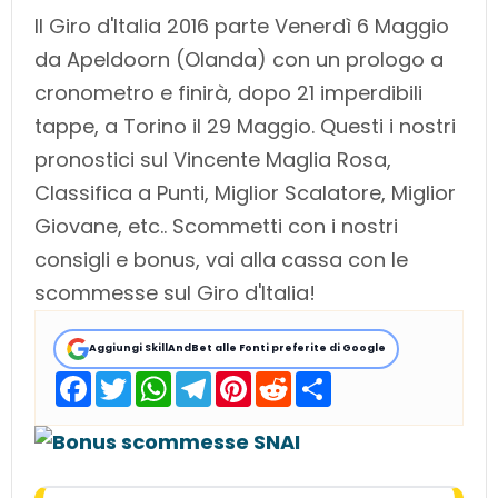
Il Giro d'Italia 2016 parte Venerdì 6 Maggio
da Apeldoorn (Olanda) con un prologo a
cronometro e finirà, dopo 21 imperdibili
tappe, a Torino il 29 Maggio. Questi i nostri
pronostici sul Vincente Maglia Rosa,
Classifica a Punti, Miglior Scalatore, Miglior
Giovane, etc.. Scommetti con i nostri
consigli e bonus, vai alla cassa con le
scommesse sul Giro d'Italia!
Aggiungi SkillAndBet alle Fonti preferite di Google
F
T
W
T
P
R
S
a
w
h
e
i
e
h
c
i
a
l
n
d
a
e
t
t
e
t
d
r
b
t
s
g
e
i
e
o
e
A
r
r
t
o
r
p
a
e