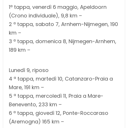
1ª tappa, venerdì 6 maggio, Apeldoorn
(Crono individuale), 9,8 km –
2 ª tappa, sabato 7, Arnhem-Nijmegen, 190
km –
3 ª tappa, domenica 8, Nijmegen-Arnhem,
189 km –
Lunedì 9, riposo
4 ª tappa, martedì 10, Catanzaro-Praia a
Mare, 191 km –
5 ª tappa, mercoledì 11, Praia a Mare-
Benevento, 233 km –
6 ª tappa, giovedì 12, Ponte-Roccaraso
(Aremogna) 165 km –