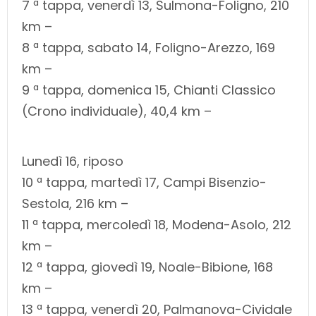
7 ª tappa, venerdì 13, Sulmona-Foligno, 210
km –
8 ª tappa, sabato 14, Foligno-Arezzo, 169
km –
9 ª tappa, domenica 15, Chianti Classico
(Crono individuale), 40,4 km –
Lunedì 16, riposo
10 ª tappa, martedì 17, Campi Bisenzio-
Sestola, 216 km –
11 ª tappa, mercoledì 18, Modena-Asolo, 212
km –
12 ª tappa, giovedì 19, Noale-Bibione, 168
km –
13 ª tappa, venerdì 20, Palmanova-Cividale