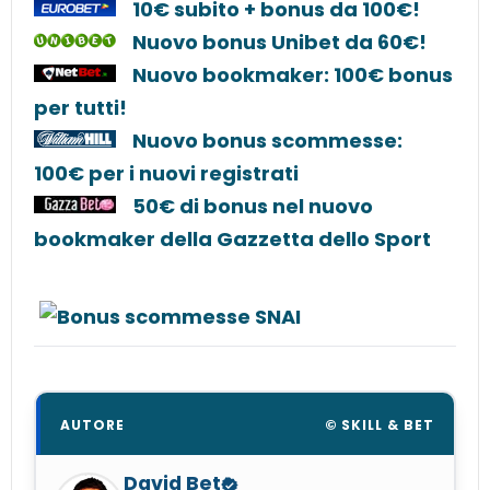
10€ subito + bonus da 100€!
Nuovo bonus Unibet da 60€!
Nuovo bookmaker: 100€ bonus
per tutti!
Nuovo bonus scommesse:
100€ per i nuovi registrati
50€ di bonus nel nuovo
bookmaker della Gazzetta dello Sport
AUTORE
© SKILL & BET
David Bet