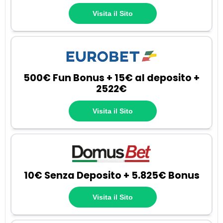
Visita il Sito
500€ Fun Bonus + 15€ al deposito +
2522€
Visita il Sito
10€ Senza Deposito + 5.825€ Bonus
Visita il Sito