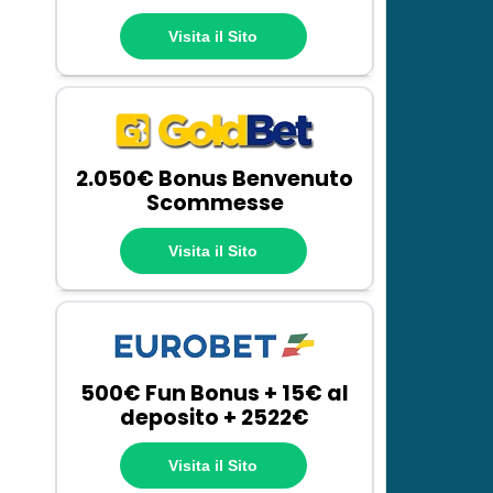
Visita il Sito
2.050€ Bonus Benvenuto
Scommesse
Visita il Sito
500€ Fun Bonus + 15€ al
deposito + 2522€
Visita il Sito