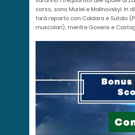
saranno i trequartisti alle spalle di Z
corso, sono Muriel e Malinovskyi. In dif
farà reparto con Caldara e Sutalo (P
muscolari), mentre Gosens e Castagn