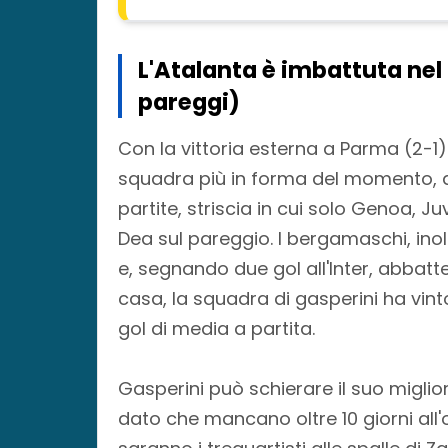
L'Atalanta è imbattuta nel 
pareggi)
Con la vittoria esterna a Parma (2-1)
squadra più in forma del momento, all
partite, striscia in cui solo Genoa, J
Dea sul pareggio. I bergamaschi, ino
e, segnando due gol all'Inter, abbatt
casa, la squadra di gasperini ha vint
gol di media a partita.
Gasperini può schierare il suo miglior
dato che mancano oltre 10 giorni all'