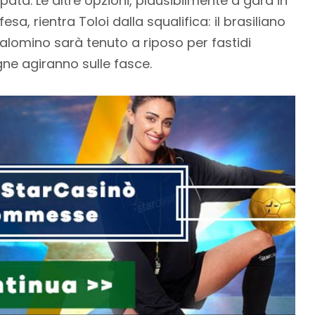
apata. Le altre opzioni, plausibilmente a gara in
esa, rientra Toloi dalla squalifica: il brasiliano
alomino sarà tenuto a riposo per fastidi
e agiranno sulle fasce.