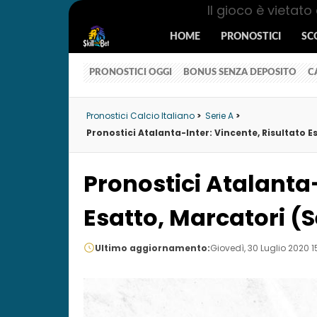
Il gioco è vietat
HOME
PRONOSTICI
SC
Calcio
Mi
PRONOSTICI OGGI
BONUS SENZA DEPOSITO
C
Champions Lea
Altri Sport
Bo
Pronostici Calcio Italiano
>
Serie A
>
Europa League
NFL
Scommesse Speci
St
Pronostici Atalanta-Inter: Vincente, Risultato E
Serie A
NBA
Si
Pronostici Atalanta-
Serie B
Ippica
Be
Esatto, Marcatori (S
Premier League
Qu
Ultimo aggiornamento:
Giovedì, 30 Luglio 2020 1