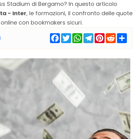
ss Stadium di Bergamo? In questo articolo
ta - Inter
, le formazioni, il confronto delle quote
online con bookmakers sicuri.
F
T
W
T
P
R
S
a
w
h
e
i
e
h
c
i
a
l
n
d
a
e
t
t
e
t
d
r
b
t
s
g
e
i
e
o
e
A
r
r
t
o
r
p
a
e
k
p
m
s
t