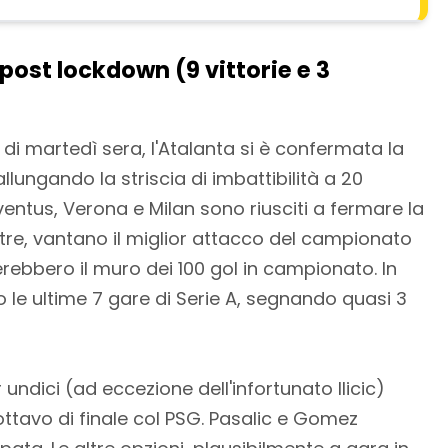
post lockdown (9 vittorie e 3
 di martedì sera, l'Atalanta si è confermata la
ungando la striscia di imbattibilità a 20
uventus, Verona e Milan sono riusciti a fermare la
ltre, vantano il miglior attacco del campionato
erebbero il muro dei 100 gol in campionato. In
o le ultime 7 gare di Serie A, segnando quasi 3
 undici (ad eccezione dell'infortunato Ilicic)
ottavo di finale col PSG. Pasalic e Gomez