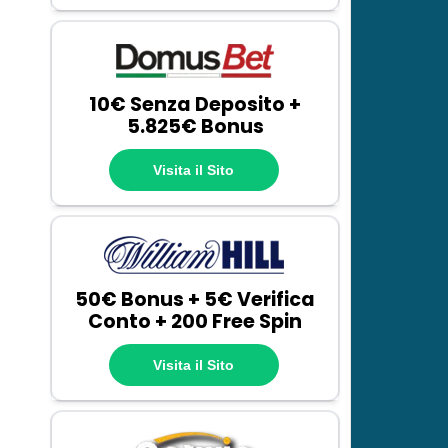
10€ Senza Deposito +
5.825€ Bonus
Visita il Sito
50€ Bonus + 5€ Verifica
Conto + 200 Free Spin
Visita il Sito